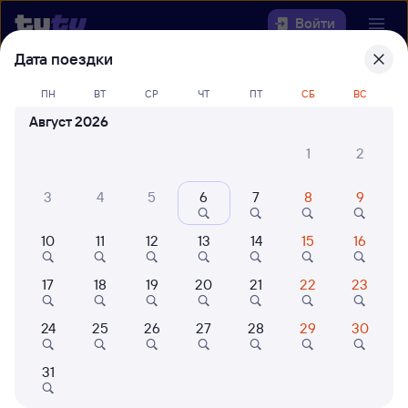
Войти
Дата поездки
Выберите день, чтобы найти
ж/д
ПН
ВТ
СР
ЧТ
ПТ
СБ
ВС
билеты Возрождение — Керчь-
Август 2026
Южная (Новый Парк)
1
2
22 года работаем для вас
42 млн путешествуют с на
Откуда
3
4
5
6
7
8
9
Куда
10
11
12
13
14
15
16
17
18
19
20
21
22
23
Когда
24
25
26
27
28
29
30
Кто едет
31
Найти поезда