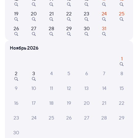
19
20
21
22
23
24
25
26
27
28
29
30
31
8,0
7,9
9,1
Отель
Мини-отель
Ноябрь 2026
Мечта Тея
Мини-Отель Южный
Графс
Дворик
1
Кешбэк 147
Кешб
4 ⁠900 ⁠₽
3 ⁠673 ⁠₽
9 ⁠200
2
3
4
5
6
7
8
9
10
11
12
13
14
15
6 причин купить ж/д билеты
16
17
18
19
20
21
22
Онлайн-покупка за 4 минуты
23
24
25
26
27
28
29
Онлайн-возврат билетов без очереди в кассу
30
Выбор любимых мест на схемах вагонов