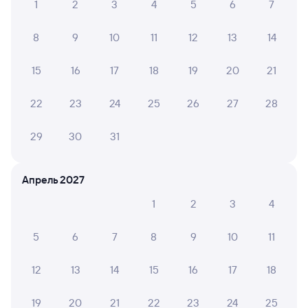
1
2
3
4
5
6
7
Обратные билеты из Возрождения в Керчь-
Южную (Новый Парк)
8
9
10
11
12
13
14
Отели Керчи
15
16
17
18
19
20
21
Расписание поездов до Керчи
22
23
24
25
26
27
28
Аренда авто в Керчи
29
30
31
Апрель 2027
1
2
3
4
5
6
7
8
9
10
11
12
13
14
15
16
17
18
19
20
21
22
23
24
25