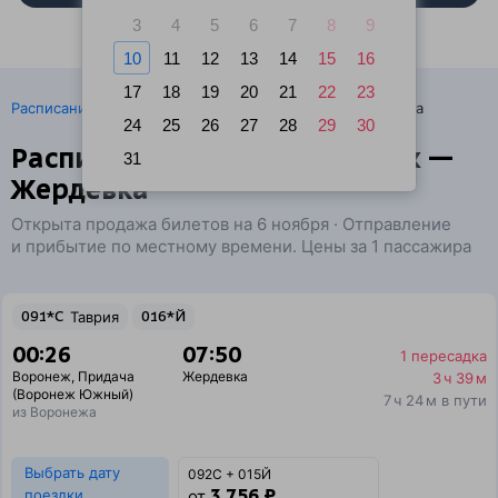
3
4
5
6
7
8
9
10
11
12
13
14
15
16
17
18
19
20
21
22
23
·
Расписание поездов
Ж/д билеты Воронеж → Жердевка
24
25
26
27
28
29
30
Расписание поездов Воронеж —
31
Жердевка
Открыта продажа билетов на 6 ноября · Отправление
и прибытие по местному времени. Цены за 1 пассажира
091*С
Таврия
016*Й
00:26
07:50
1 пересадка
Воронеж
,
Придача
Жердевка
3 ч 39 м
(Воронеж Южный)
7 ч 24 м в пути
из Воронежа
Выбрать дату
092С + 015Й
3 756 ₽
поездки
от