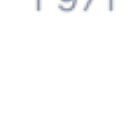
Инструкция по приобретению билетов
Способы оплаты
Правила работы сервиса
Путешественникам
Справочная
Путеводитель по странам
Бонусная программа
Подарочные сертификаты
Компания
История Туту.ру
Вакансии
Обратная связь
Контактная информация