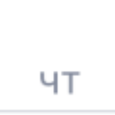
003С
Кавказ (двухэтажный)
090*А
13:17
19:10
1 пересадка
Воронеж
,
Придача
Жердевка
1 ч 25 м
(Воронеж Южный)
5 ч 53 м в пути
из Воронежа
Выбрать дату
003С + 089А
6 690 ₽
поездки
от
027*С
Таврия-экспресс (двухэтажный)
090*А
13:30
19:10
1 пересадка
Воронеж
,
Придача
Жердевка
1 ч 10 м
(Воронеж Южный)
5 ч 40 м в пути
из Воронежа
Выбрать дату
028С + 089А
6 905 ₽
поездки
от
539С
001И
Волгоград