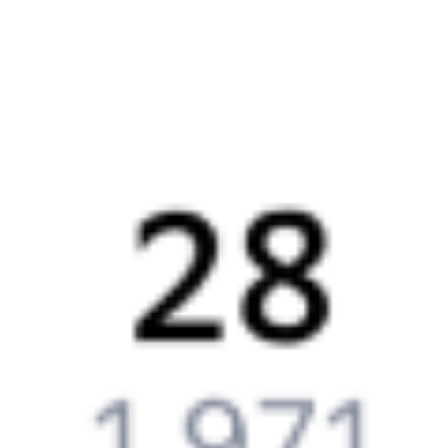
Что нужно, чтобы сесть в поезд?
Как поменять билет на другую дату или на другой поезд?
Как вернуть билет?
Что делать, если ошибся при вводе данных пассажира?
Как перевезти животное в поезде?
Как получить отчетные документы для бухгалтерии?
Что делать, если оплата не проходит?
Билеты РЖД
Вы можете заказать электронный жд билет и
железнодорожный билет на бланке РЖД.
Если вас интересует цена билета на поезд от
Воронежа
до
Жердевки
, то укажите дату поездки. При этом вы увидите
стоимость билетов во всех доступных вагонах (плацкарт, купе
и др.) и сможете купить жд билеты
Воронеж
–
Жердевка
онлайн.