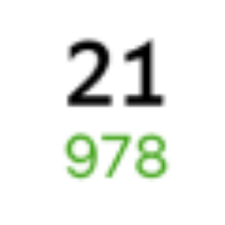
Другие авиарейсы из Воронежа
Авиабилеты
Воронеж
→
Жердевка
Отели Жердевки
Купить билеты на поезд до
Жердевки
6 причин купить ж/д билеты именно здесь
Онлайн-покупка за 4 минуты
Онлайн-возврат билетов без очереди в кассу
Выбор любимых мест на схемах вагонов
Подробные ответы на вопросы о поездке или покупке
СМС-сопровождение до посадки в поезд
Оформление без регистрации на сайте
Частые вопросы