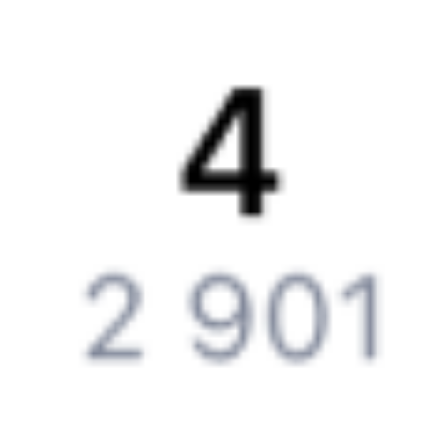
Партнерам
Реклама на Туту.ру
Партнерская программа
Загрузите в
App Store
Загрузите в
Google Play
Загрузите в
AppGallery
Загрузите в
RuStore
Политика обработки персональных данных
Правовая
информация