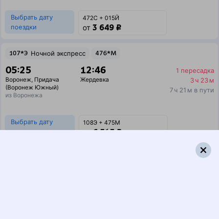
Выбрать дату
472С + 015Й
3 649 ₽
поездки
от
107*Э
Ночной экспресс
476*М
05:25
12:46
1 пересадка
Воронеж
,
Придача
Жердевка
3 ч 23 м
(Воронеж Южный)
7 ч 21 м в пути
из Воронежа
Выбрать дату
108Э + 475М
6 515 ₽
поездки
от
011Э
Премиум
476*М
05:40
12:46
1 пересадка
Воронеж
,
Придача
Жердевка
3 ч 9 м
(Воронеж Южный)
7 ч 6 м в пути
из Воронежа