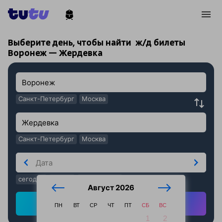
!
!
Выберите день, чтобы найти
ж/д билеты
Воронеж — Жердевка
Санкт-Петербург
Москва
Санкт-Петербург
Москва
сегодня
завтра
послезавтра
Август 2026
Найти ж/д билеты
ПН
ВТ
СР
ЧТ
ПТ
СБ
ВС
1
2