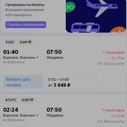
Суперцены на билеты
В разделе приложения
«Это выгодно!»
Скачать приложение
513С
016*Й
01:40
07:50
1 пересадка
Воронеж
,
Воронеж-1
Жердевка
2 ч 11 м
из Воронежа
6 ч 10 м в пути
Выбрать дату
513С + 015Й
3 649 ₽
поездки
от
471*С
016*Й
02:24
07:50
1 пересадка
Воронеж
,
Воронеж-1
Жердевка
1 ч 37 м
из Воронежа
5 ч 26 м в пути