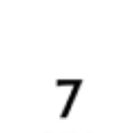
Воронеж
,
Придача
Жердевка
2 ч 18 м
(Воронеж Южный)
6 ч 17 м в пути
из Воронежа
Выбрать дату
008С + 001И
4 590 ₽
поездки
от
179*С
001И
Волгоград
17:39
23:13
1 пересадка
Воронеж
,
Придача
Жердевка
1 ч 31 м
(Воронеж Южный)
5 ч 34 м в пути
из Воронежа
Выбрать дату
180С + 001И
4 590 ₽
поездки
от
123*В
001И
Волгоград
18:00
23:13
1 пересадка
Воронеж
,
Воронеж-1
Жердевка
1 ч 42 м
из Воронежа