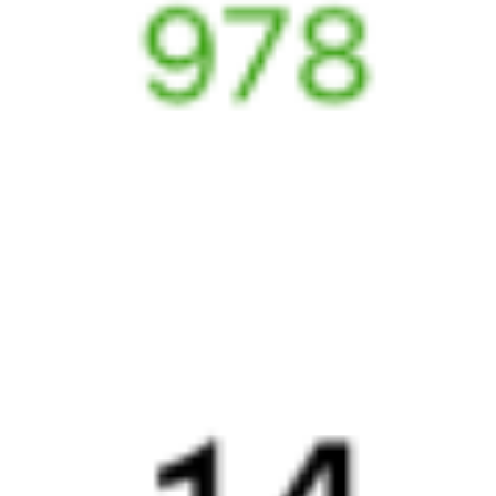
5 ч 13 м в пути
Выбрать дату
124В + 001И
4 590 ₽
поездки
от
237С
001И
Волгоград
18:25
23:13
1 пересадка
Воронеж
,
Придача
Жердевка
41 м
(Воронеж Южный)
4 ч 48 м в пути
из Воронежа
Выбрать дату
237С + 001И
4 590 ₽
поездки
от
145С
Ингушетия
558*Х
21:45
03:37
1 пересадка
Воронеж
,
Воронеж-1
Жердевка
1 ч 14 м
из Воронежа
5 ч 52 м в пути