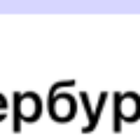
255С
090*А
12:51
19:10
1 пересадка
Воронеж
,
Придача
Жердевка
1 ч 2 м
(Воронеж Южный)
6 ч 19 м в пути
из Воронежа
Выбрать дату
255С + 089А
3 756 ₽
поездки
от
101*С
Премиум
090*А
13:04
19:10
1 пересадка
Воронеж
,
Придача
Жердевка
1 ч 39 м
(Воронеж Южный)
6 ч 6 м в пути
из Воронежа
Выбрать дату
102С + 089А
6 297 ₽
поездки
от