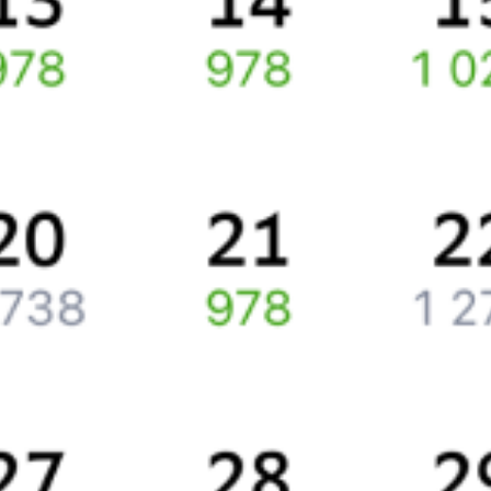
маршруту
Воронеж
–
Рамонь
через интернет прямо сейчас.
Путешественникам
Справочная
Путеводитель по странам
Бонусная программа
Подарочные сертификаты
Компания
История Туту.ру
Вакансии
Обратная связь
Контактная информация
Партнерам