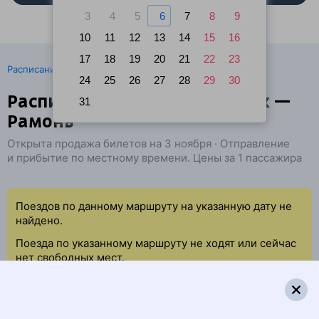
3
4
5
6
7
8
9
10
11
12
13
14
15
16
17
18
19
20
21
22
23
·
Расписание поездов
Ж/д билеты Воронеж → Рамонь
24
25
26
27
28
29
30
Расписание поездов Воронеж —
31
Рамонь
Открыта продажа билетов на 3 ноября · Отправление
и прибытие по местному времени. Цены за 1 пассажира
Поездов по данному маршруту на указанную дату не
найдено.
Поезда по указанному маршруту не ходят или сейчас
нет свободных мест.
Попробуйте повторить данный поиск позже