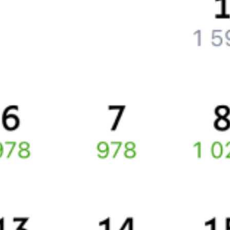
Как получить отчетные документы для бухгалтерии?
Что делать, если оплата не проходит?
Билеты РЖД
Вы можете заказать электронный жд билет и
железнодорожный билет на бланке РЖД.
Если вас интересует цена билета на поезд от
Воронежа
до
Рамони
, то укажите дату поездки. При этом вы увидите
стоимость билетов во всех доступных вагонах (плацкарт, купе
и др.) и сможете купить жд билеты
Воронеж
–
Рамонь
онлайн.
Инструкция по приобретению билетов
Способы оплаты
Правила работы сервиса
Про расписание Воронеж — Рамонь
По данному направлению курсирует 0 поездов.
Ищете как добраться из
Воронежа
до
Рамони
или как доехать на
поезде?
Вы можете заказать и купить железнодорожный билет по