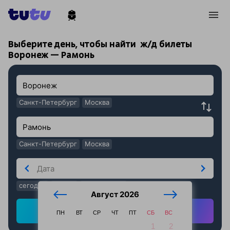
!
!
Выберите день, чтобы найти
ж/д билеты
Воронеж — Рамонь
Санкт-Петербург
Москва
Санкт-Петербург
Москва
сегодня
завтра
послезавтра
Август 2026
Найти ж/д билеты
ПН
ВТ
СР
ЧТ
ПТ
СБ
ВС
1
2