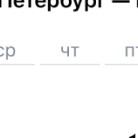
Онлайн-покупка за 4 минуты
Онлайн-возврат билетов без очереди в кассу
Выбор любимых мест на схемах вагонов
Подробные ответы на вопросы о поездке или покупке
СМС-сопровождение до посадки в поезд
Оформление без регистрации на сайте
Частые вопросы
Что нужно, чтобы сесть в поезд?
Как поменять билет на другую дату или на другой поезд?
Как вернуть билет?
Что делать, если ошибся при вводе данных пассажира?
Как перевезти животное в поезде?