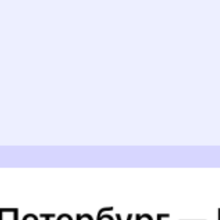
Найдём билет на поезд за вас
Даже если сейчас нет мест
Искать билеты
Узнайте расписание движения пассажирских поездов РЖД
из Воронежа в Рамонь. Будьте внимательны, расписание может
измениться. На этой странице вы видите актуальное расписание
движения поездов в 2026 году.
Подробнее о покупке билетов
РЖД
А ещё здесь можно найти
Обратные билеты из Воронежа в Рамонь
Другие авиарейсы из Воронежа
6 причин купить ж/д билеты именно здесь