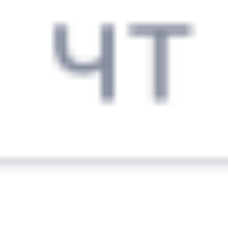
10 ч 14 м в пути
в Балашов
Выбрать дату
433М + 508С
4 133 ₽
поездки
от
163М
508С
06:25
17:39
1 пересадка
Воронеж
,
Воронеж-1
Балашов
,
Балашов-
2 ч 25 м
из Воронежа
Пасс.
10 ч 14 м в пути
в Балашов
Выбрать дату
163М + 508С
4 074 ₽
поездки
от
154*М
326С
06:49
19:38
1 пересадка
Воронеж
,
Придача
Балашов
,
Балашов-
3 ч 34 м
(Воронеж Южный)
Пасс.
11 ч 49 м в пути
из Воронежа
в Балашов