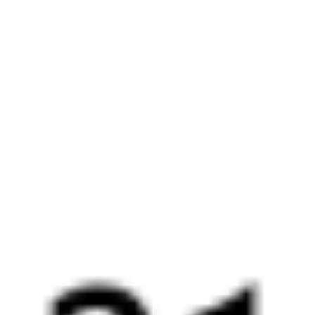
Воронеж
,
Придача
Балашов
,
Балашов-
5 ч 30 м
(Воронеж Южный)
Пасс.
12 ч 30 м в пути
из Воронежа
в Балашов
Выбрать дату
061М + 116Э
4 335 ₽
поездки
от
034*М
216С
08:53
22:23
1 пересадка
Воронеж
,
Придача
Балашов
,
Балашов-
5 ч 30 м
(Воронеж Южный)
Пасс.
12 ч 30 м в пути
из Воронежа
в Балашов
Выбрать дату
033М + 216С
4 335 ₽
поездки
от
062*М
526С
08:53
19:38
1 пересадка
Воронеж
,
Придача
Балашов
,
Балашов-
2 ч 47 м