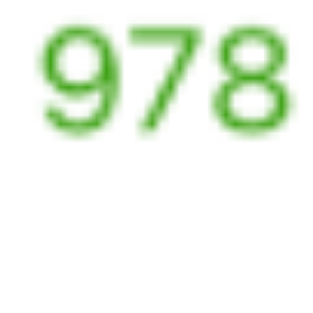
043*М
290*С
08:07
18:20
1 пересадка
Воронеж
,
Воронеж-1
Балашов
,
Балашов-
2 ч 16 м
из Воронежа
Пасс.
9 ч 13 м в пути
в Балашов
Выбрать дату
044М + 289С
4 054 ₽
поездки
от
043*М
508С
08:07
17:39
1 пересадка
Воронеж
,
Воронеж-1
Балашов
,
Балашов-
1 ч 21 м
из Воронежа
Пасс.
8 ч 32 м в пути
в Балашов
Выбрать дату
044М + 508С
4 807 ₽
поездки
от