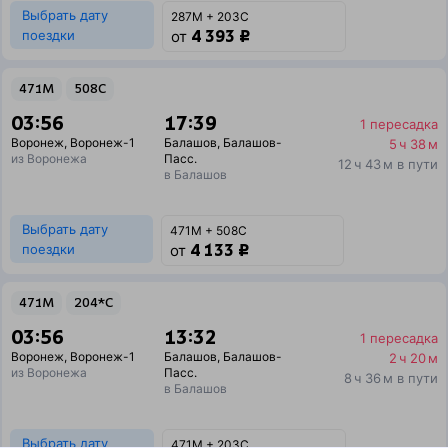
Выбрать дату
287М + 203С
4 393 ₽
поездки
от
471М
508С
03:56
17:39
1 пересадка
Воронеж
,
Воронеж-1
Балашов
,
Балашов-
5 ч 38 м
из Воронежа
Пасс.
12 ч 43 м в пути
в Балашов
Выбрать дату
471М + 508С
4 133 ₽
поездки
от
471М
204*С
03:56
13:32
1 пересадка
Воронеж
,
Воронеж-1
Балашов
,
Балашов-
2 ч 20 м
из Воронежа
Пасс.
8 ч 36 м в пути
в Балашов
Выбрать дату
471М + 203С