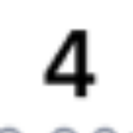
3 486 ₽
поездки
от
156М
116Э
09:41
22:23
1 пересадка
Воронеж
,
Придача
Балашов
,
Балашов-
4 ч 39 м
(Воронеж Южный)
Пасс.
11 ч 42 м в пути
из Воронежа
в Балашов
Выбрать дату
156М + 116Э
4 158 ₽
поездки
от
156М
216С
09:41
22:23
1 пересадка
Воронеж
,
Придача
Балашов
,
Балашов-
4 ч 39 м
(Воронеж Южный)
Пасс.
11 ч 42 м в пути
из Воронежа
в Балашов
Выбрать дату
156М + 216С
4 158 ₽
поездки
от