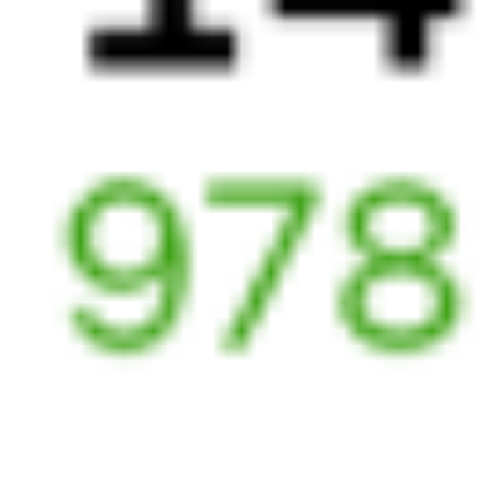
08:23
18:20
1 пересадка
Воронеж
,
Придача
Балашов
,
Балашов-
2 ч 26 м
(Воронеж Южный)
Пасс.
8 ч 57 м в пути
из Воронежа
в Балашов
Выбрать дату
092М + 289С
3 424 ₽
поездки
от
092М
Таврия
508С
08:23
17:39
1 пересадка
Воронеж
,
Придача
Балашов
,
Балашов-
1 ч 31 м
(Воронеж Южный)
Пасс.
8 ч 16 м в пути
из Воронежа
в Балашов
Выбрать дату
092М + 508С
4 177 ₽
поездки
от
062*М
116Э
08:53
22:23
1 пересадка