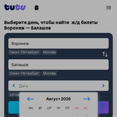
!
!
Выберите день, чтобы найти
ж/д билеты
Воронеж — Балашов
Санкт-Петербург
Москва
Санкт-Петербург
Москва
сегодня
завтра
послезавтра
Август 2026
Найти ж/д билеты
ПН
ВТ
СР
ЧТ
ПТ
СБ
ВС
1
2