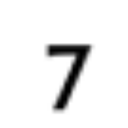
145*Э
Ингушетия
326С
08:07
19:38
1 пересадка
Воронеж
,
Воронеж-1
Балашов
,
Балашов-
3 ч 14 м
из Воронежа
Пасс.
10 ч 31 м в пути
в Балашов
Выбрать дату
146Э + 326С
4 229 ₽
поездки
от
145*Э
Ингушетия
290*С
08:07
18:20
1 пересадка
Воронеж
,
Воронеж-1
Балашов
,
Балашов-
2 ч 16 м
из Воронежа
Пасс.
9 ч 13 м в пути
в Балашов
Выбрать дату
146Э + 289С
3 476 ₽
поездки
от