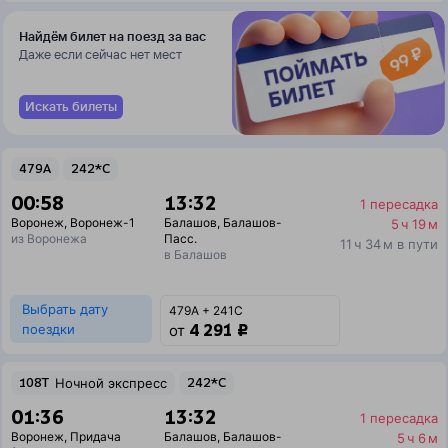
Найдём билет на поезд за вас
Даже если сейчас нет мест
Искать билеты
479А
242*С
00:58
13:32
1 пересадка
Воронеж
,
Воронеж-1
Балашов
,
Балашов-
5 ч 19 м
из Воронежа
Пасс.
11 ч 34 м в пути
в Балашов
Выбрать дату
479А + 241С
4 291 ₽
поездки
от
108Т
Ночной экспресс
242*С
01:36
13:32
1 пересадка
Воронеж
,
Придача
Балашов
,
Балашов-
5 ч 6 м