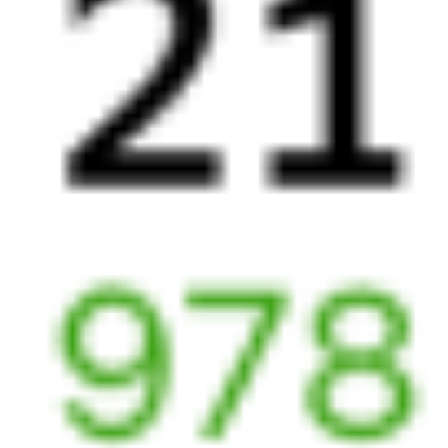
(Воронеж Южный)
Пасс.
9 ч 45 м в пути
из Воронежа
в Балашов
Выбрать дату
061М + 526С
4 177 ₽
поездки
от
034*М
326С
08:53
19:38
1 пересадка
Воронеж
,
Придача
Балашов
,
Балашов-
2 ч 47 м
(Воронеж Южный)
Пасс.
9 ч 45 м в пути
из Воронежа
в Балашов
Выбрать дату
033М + 326С
4 177 ₽
поездки
от
034*М
290*С
08:53
18:20
1 пересадка
Воронеж
,
Придача
Балашов
,
Балашов-
1 ч 49 м
(Воронеж Южный)
Пасс.
8 ч 27 м в пути