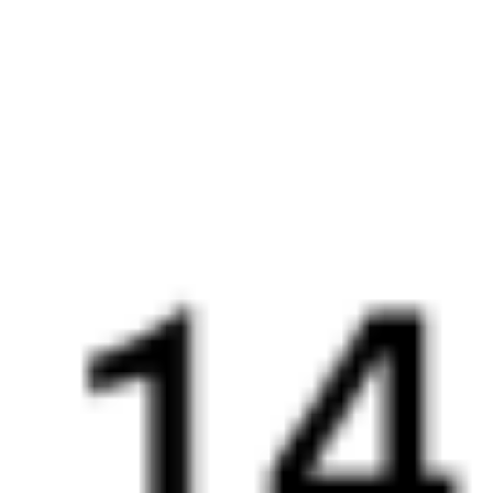
092М
Таврия
326С
08:23
19:38
1 пересадка
Воронеж
,
Придача
Балашов
,
Балашов-
3 ч 24 м
(Воронеж Южный)
Пасс.
10 ч 15 м в пути
из Воронежа
в Балашов
Выбрать дату
092М + 326С
4 177 ₽
поездки
от
092М
Таврия
526С
08:23
19:38
1 пересадка
Воронеж
,
Придача
Балашов
,
Балашов-
3 ч 24 м
(Воронеж Южный)
Пасс.
10 ч 15 м в пути
из Воронежа
в Балашов
Выбрать дату
092М + 526С
4 177 ₽
поездки
от
092М
Таврия
290*С