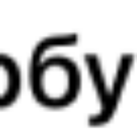
06:25
19:38
1 пересадка
Воронеж
,
Воронеж-1
Балашов
,
Балашов-
4 ч 18 м
из Воронежа
Пасс.
12 ч 13 м в пути
в Балашов
Выбрать дату
163М + 526С
4 074 ₽
поездки
от
433М
526С
06:25
19:38
1 пересадка
Воронеж
,
Воронеж-1
Балашов
,
Балашов-
4 ч 18 м
из Воронежа
Пасс.
12 ч 13 м в пути
в Балашов
Выбрать дату
433М + 526С
4 133 ₽
поездки
от
163М
290*С
06:25
18:20
1 пересадка