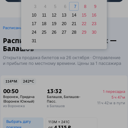
3
4
5
6
7
8
9
10
11
12
13
14
15
16
17
18
19
20
21
22
23
·
Расписание поездов
Ж/д билеты Воронеж → Балашов
24
25
26
27
28
29
30
Расписание поездов Воронеж —
31
Балашов
Открыта продажа билетов на 26 октября · Отправление
и прибытие по местному времени. Цены за 1 пассажира
114*М
242*С
00:50
13:32
1 пересадка
Воронеж
,
Придача
Балашов
,
Балашов-
5 ч 47 м
(Воронеж Южный)
Пасс.
11 ч 42 м в пути
из Воронежа
в Балашов
Выбрать дату
113М + 241С
4 335 ₽
поездки
от