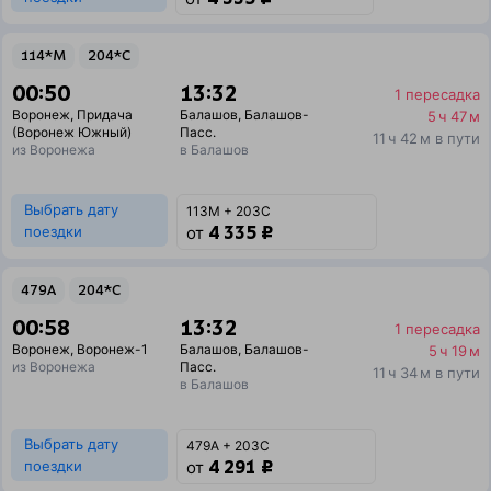
114*М
204*С
00:50
13:32
1 пересадка
Воронеж
,
Придача
Балашов
,
Балашов-
5 ч 47 м
(Воронеж Южный)
Пасс.
11 ч 42 м в пути
из Воронежа
в Балашов
Выбрать дату
113М + 203С
4 335 ₽
поездки
от
479А
204*С
00:58
13:32
1 пересадка
Воронеж
,
Воронеж-1
Балашов
,
Балашов-
5 ч 19 м
из Воронежа
Пасс.
11 ч 34 м в пути
в Балашов
Выбрать дату
479А + 203С
4 291 ₽
поездки
от