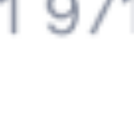
Выбрать дату
217М + 216С
4 335 ₽
поездки
от
218*М
326С
09:25
19:38
1 пересадка
Воронеж
,
Придача
Балашов
,
Балашов-
2 ч 4 м
(Воронеж Южный)
Пасс.
9 ч 13 м в пути
из Воронежа
в Балашов
Выбрать дату
217М + 326С
4 177 ₽
поездки
от
278*А
526С
09:25
19:38
1 пересадка
Воронеж
,
Придача
Балашов
,
Балашов-
2 ч 4 м
(Воронеж Южный)
Пасс.
9 ч 13 м в пути
из Воронежа
в Балашов