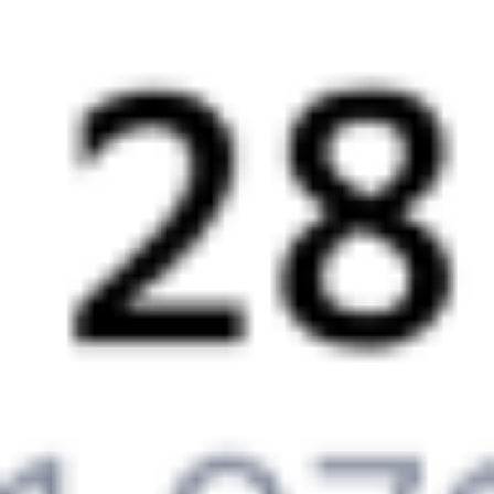
Выбрать дату
061М + 508С
4 177 ₽
поездки
от
278*А
116Э
09:25
22:23
1 пересадка
Воронеж
,
Придача
Балашов
,
Балашов-
4 ч 47 м
(Воронеж Южный)
Пасс.
11 ч 58 м в пути
из Воронежа
в Балашов
Выбрать дату
277А + 116Э
4 397 ₽
поездки
от
218*М
216С
09:25
22:23
1 пересадка
Воронеж
,
Придача
Балашов
,
Балашов-
4 ч 47 м
(Воронеж Южный)
Пасс.
11 ч 58 м в пути
из Воронежа
в Балашов