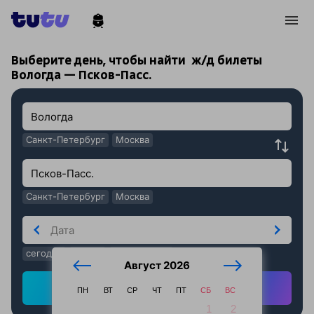
!
!
Выберите день, чтобы найти
ж/д билеты
Вологда — Псков-Пасс.
Санкт-Петербург
Москва
Санкт-Петербург
Москва
сегодня
завтра
послезавтра
Август 2026
Найти ж/д билеты
ПН
ВТ
СР
ЧТ
ПТ
СБ
ВС
1
2