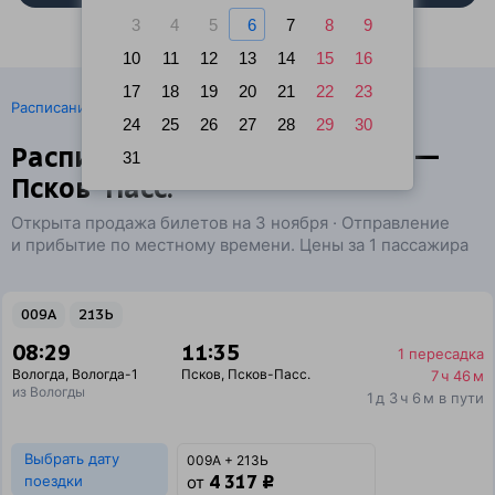
3
4
5
6
7
8
9
10
11
12
13
14
15
16
17
18
19
20
21
22
23
·
Расписание поездов
Ж/д билеты Вологда → Псков
24
25
26
27
28
29
30
Расписание поездов Вологда —
31
Псков-Пасс.
Открыта продажа билетов на 3 ноября · Отправление
и прибытие по местному времени. Цены за 1 пассажира
009А
213Ь
08:29
11:35
1 пересадка
Вологда
,
Вологда-1
Псков
,
Псков-Пасс.
7 ч 46 м
из Вологды
1 д 3 ч 6 м в пути
Выбрать дату
009А + 213Ь
4 317 ₽
поездки
от