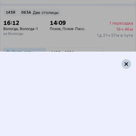
143Я
063А
Две столицы
16:12
14:09
1 пересадка
Вологда
,
Вологда-1
Псков
,
Псков-Пасс.
19 ч 46 м
из Вологды
1 д 21 ч 57 м в пути
Выбрать дату
143Я + 063А
5 302 ₽
поездки
от
317Я
Белые ночи
213Ь
20:15
11:35
1 пересадка
Вологда
,
Вологда-1
Псков
,
Псков-Пасс.
21 ч 22 м
из Вологды
1 д 15 ч 20 м в пути
Выбрать дату
317Я + 213Ь
6 522 ₽
поездки
от