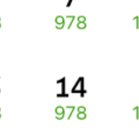
Частые вопросы
Что нужно, чтобы сесть в поезд?
Как поменять билет на другую дату или на другой поезд?
Как вернуть билет?
Что делать, если ошибся при вводе данных пассажира?
Как перевезти животное в поезде?
Как получить отчетные документы для бухгалтерии?
Что делать, если оплата не проходит?
Билеты РЖД
Вы можете заказать электронный жд билет и
железнодорожный билет на бланке РЖД.
Если вас интересует цена билета на поезд от
Вологды