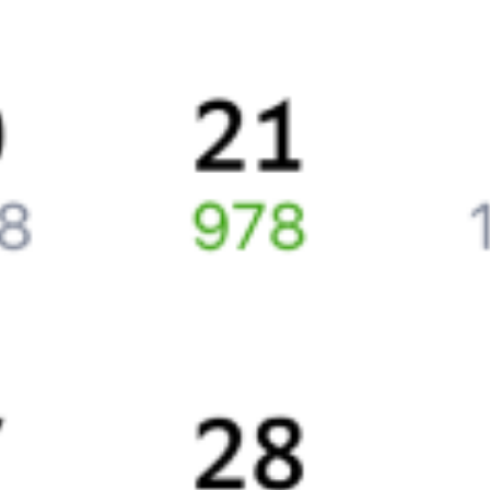
до
Пскова
, то укажите дату поездки. При этом вы увидите
стоимость билетов во всех доступных вагонах (плацкарт, купе
и др.) и сможете купить жд билеты
Вологда
–
Псков
онлайн.
Инструкция по приобретению билетов
Способы оплаты
Правила работы сервиса
Путешественникам
Справочная
Путеводитель по странам
Бонусная программа
Подарочные сертификаты
Компания
История Туту.ру
Вакансии