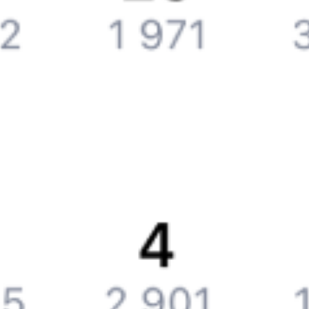
Обратная связь
Контактная информация
Партнерам
Реклама на Туту.ру
Партнерская программа
Загрузите в
App Store
Загрузите в
Google Play
Загрузите в
AppGallery
Загрузите в
RuStore