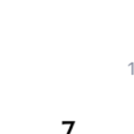
Авиабилеты Вологда — Псков
Другие авиарейсы из Вологды
Отели Пскова
Расписание поездов в
Псков
Отели в Пскове
Поддержка 24/7 на Туту
6 причин купить ж/д билеты именно здесь
Онлайн-покупка за 4 минуты
Онлайн-возврат билетов без очереди в кассу
Выбор любимых мест на схемах вагонов
Подробные ответы на вопросы о поездке или покупке
СМС-сопровождение до посадки в поезд
Оформление без регистрации на сайте