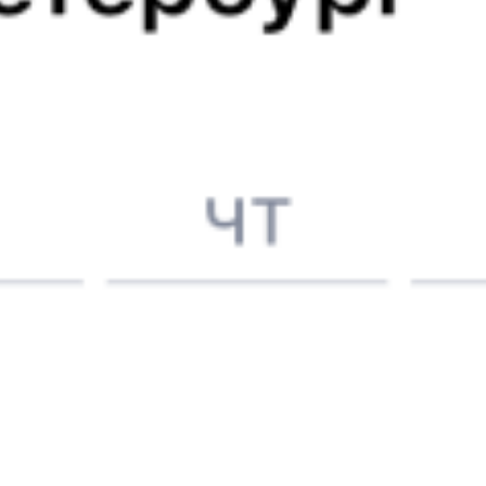
Выбрать дату
149У + 213Ь
5 499 ₽
поездки
от
Найдём билет на поезд за вас
Даже если сейчас нет мест
Искать билеты
Узнайте расписание движения пассажирских поездов РЖД
из Вологды в Псков. Будьте внимательны, расписание может
измениться. На этой странице вы видите актуальное расписание
движения поездов в 2026 году.
Подробнее о покупке билетов
РЖД
А ещё здесь можно найти
Обратные билеты из Вологды в Псков