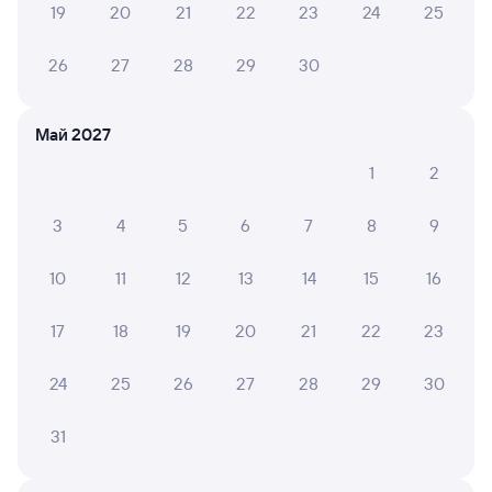
19
20
21
22
23
24
25
26
27
28
29
30
6 причин купить ж/д билеты
Онлайн-покупка за 4 минуты
Май 2027
Онлайн-возврат билетов без очереди в кассу
1
2
Выбор любимых мест на схемах вагонов
3
4
5
6
7
8
9
Подробные ответы на вопросы о поездке или
покупке
10
11
12
13
14
15
16
СМС-сопровождение до посадки в поезд
17
18
19
20
21
22
23
Оформление без регистрации на сайте
24
25
26
27
28
29
30
Частые вопросы
31
Что нужно, чтобы сесть в поезд?