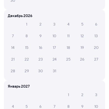
30
Искать билеты
Декабрь 2026
Отели в Мурманске
Все
1
2
3
4
5
6
Путешественникам нравятся эти варианты
7
8
9
10
11
12
13
14
15
16
17
18
19
20
7,9
7,8
8,8
21
22
23
24
25
26
27
Отель
Отель
Cosmos Мурманск
Пилигрим
AZIM
28
29
30
31
9 ⁠500 ⁠₽
1 ⁠500 ⁠₽
11 ⁠00
Январь 2027
Отзывы пассажиров Туту о поездах
1
2
3
по этому направлению
4
5
6
7
8
9
10