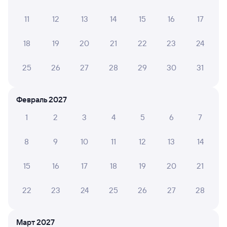
Мы отображаем актуальные отзывы и не удаляем
отрицательные мнения
11
12
13
14
15
16
17
наталья р.
2
18
19
20
21
22
23
24
29 июля 2026 • Поезд 217Ж
Очень старый вагон 1985 года, на дальнее расстояние
25
26
27
28
29
30
31
надо пускать нормальные вагоны, а не такие
древние!!!!
Февраль 2027
1
2
3
4
5
6
7
Galina P.
8
28 июля 2026 • Поезд 144М
8
9
10
11
12
13
14
К сожалению не работал кондиционер и было очень
душно и жарко
15
16
17
18
19
20
21
22
23
24
25
26
27
28
Вячеслав М.
4
23 июля 2026 • Поезд 144М
Март 2027
Вагон очень старый. Туалет маленький-трудно