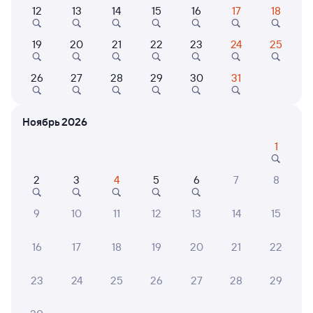
12
13
14
15
16
17
18
144М
Проходящий
7,2
19
20
21
22
23
24
25
1 д 6 ч 43 м в пути
11:57
18:40
26
27
28
29
30
31
Вологда-1
Мурманск
Вологда
из Смоленска Центрального
Ноябрь 2026
1
Дни следования
ближайшие: 8, 10, 11 августа
Маршрут
2
3
4
5
6
7
8
Плацкарт
Купе
от
4 ⁠577 ⁠₽
от
4 ⁠826 ⁠₽
9
10
11
12
13
14
15
Выберите дату
16
17
18
19
20
21
22
Найдём билет на поезд за вас
Даже если сейчас нет мест
23
24
25
26
27
28
29