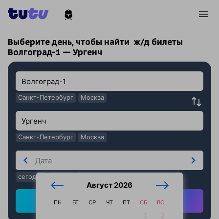
!
!
Выберите день, чтобы найти
ж/д билеты
Волгоград-1 — Ургенч
Санкт-Петербург
Москва
Санкт-Петербург
Москва
сегодня
завтра
послезавтра
Август 2026
Найти ж/д билеты
ПН
ВТ
СР
ЧТ
ПТ
СБ
ВС
1
2