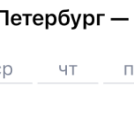
ЖД билеты до
Ургенча
Вокзал Волгоград
6 причин купить ж/д билеты именно здесь
Онлайн-покупка за 4 минуты
Онлайн-возврат билетов без очереди в кассу
Выбор любимых мест на схемах вагонов
Подробные ответы на вопросы о поездке или покупке
СМС-сопровождение до посадки в поезд
Оформление без регистрации на сайте
Частые вопросы
Что нужно, чтобы сесть в поезд?
Как поменять билет на другую дату или на другой поезд?