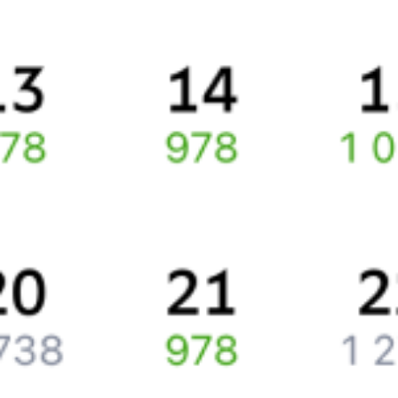
Про расписание Волгоград-1 — Ургенч
По выбранному направлению курсирует 0 поездов.
Ищете как добраться из
Волгограда
до
Ургенча
или как доехать
на поезде?
Вы можете заказать и купить железнодорожный билет по
маршруту
Волгоград
–
Ургенч
через интернет уже сейчас.
Путешественникам
Справочная
Путеводитель по странам
Бонусная программа
Подарочные сертификаты
Компания
История Туту.ру