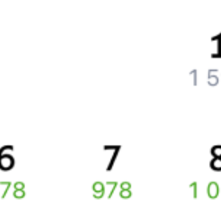
Как вернуть билет?
Что делать, если ошибся при вводе данных пассажира?
Как перевезти животное в поезде?
Как получить отчетные документы для бухгалтерии?
Что делать, если оплата не проходит?
Билеты РЖД
Вы можете заказать электронный жд билет и
железнодорожный билет на бланке РЖД.
Если вас интересует цена билета на поезд от
Волгограда
до
Ургенча
, то укажите дату поездки. При этом вы увидите
стоимость билетов во всех доступных вагонах (плацкарт, купе
и др.) и сможете купить жд билеты
Волгоград
–
Ургенч
онлайн.
Инструкция по приобретению билетов
Способы оплаты
Правила работы сервиса
Какие документы нужны для поездок в СНГ