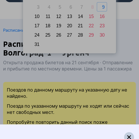
3
4
5
6
7
8
9
10
11
12
13
14
15
16
17
18
19
20
21
22
23
·
Расписание поездов
Ж/д билеты Волгоград → Ургенч
24
25
26
27
28
29
30
Расписание поездов
31
Волгоград-1 — Ургенч
Открыта продажа билетов на 21 сентября · Отправление
и прибытие по местному времени. Цены за 1 пассажира
Поездов по данному маршруту на указанную дату не
найдено.
Поезда по указанному маршруту не ходят или сейчас
нет свободных мест.
Попробуйте повторить данный поиск позже