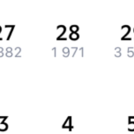
Вакансии
Обратная связь
Контактная информация
Партнерам
Реклама на Туту.ру
Партнерская программа
Загрузите в
App Store
Загрузите в
Google Play
Загрузите в
AppGallery
Загрузите в
RuStore