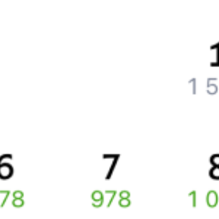
Что нужно, чтобы сесть в поезд?
Как поменять билет на другую дату или на другой поезд?
Как вернуть билет?
Что делать, если ошибся при вводе данных пассажира?
Как перевезти животное в поезде?
Как получить отчетные документы для бухгалтерии?
Что делать, если оплата не проходит?
Билеты РЖД
Вы можете заказать электронный жд билет и
железнодорожный билет на бланке РЖД.
Если вас интересует цена билета на поезд от
Владивостока
до
Омска
, то укажите дату поездки. При этом вы увидите
стоимость билетов во всех доступных вагонах (плацкарт, купе
и др.) и сможете купить жд билеты
Владивосток
–
Омск
онлайн.
Инструкция по приобретению билетов
Способы оплаты