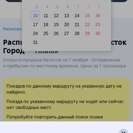
3
4
5
6
7
8
9
10
11
12
13
14
15
16
17
18
19
20
21
22
23
·
Расписание поездов
Ж/д билеты Владивосток → Омск
24
25
26
27
28
29
30
Расписание поездов Владивосток
31
Город — Пламя
Открыта продажа билетов на 7 ноября · Отправление
и прибытие по местному времени. Цены за 1 пассажира
Поездов по данному маршруту на указанную дату не
найдено.
Поезда по указанному маршруту не ходят или сейчас
нет свободных мест.
Попробуйте повторить данный поиск позже