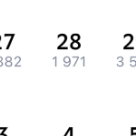
История Туту.ру
Вакансии
Обратная связь
Контактная информация
Партнерам
Реклама на Туту.ру
Партнерская программа
Загрузите в
App Store
Загрузите в
Google Play
Загрузите в
AppGallery