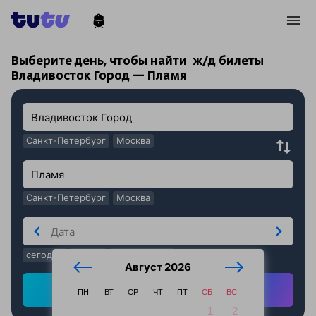
!
!
Выберите день, чтобы найти
ж/д билеты
Владивосток Город — Пламя
Санкт-Петербург
Москва
Санкт-Петербург
Москва
сегодня
завтра
послезавтра
Август 2026
Найти ж/д билеты
ПН
ВТ
СР
ЧТ
ПТ
СБ
ВС
1
2