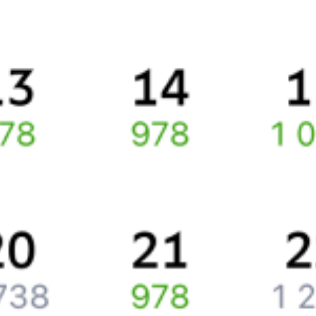
Правила работы сервиса
Про расписание Владивосток Город — Пламя
По данному направлению курсирует 0 поездов.
Ищете как добраться из
Владивостока
до
Омска
или как доехать
на поезде?
Вы можете заказать и купить железнодорожный билет по
маршруту
Владивосток
–
Омск
через интернет прямо сейчас.
Путешественникам
Справочная
Путеводитель по странам
Бонусная программа
Подарочные сертификаты
Компания