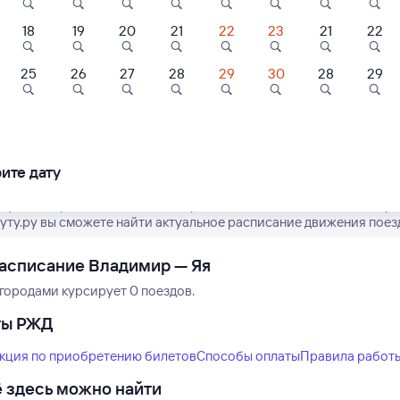
18
19
20
21
22
23
21
22
25
26
27
28
29
30
28
29
Нет рейсов по этому
Измените место отправления или при
другой транспо
ите дату
ктуальное расписание пассажирских поездов РЖД из Владимира 
туту.ру вы сможете найти актуальное расписание движения поезд
асписание Владимир — Яя
городами курсирует 0 поездов.
ты РЖД
кция по приобретению билетов
Способы оплаты
Правила работ
 здесь можно найти