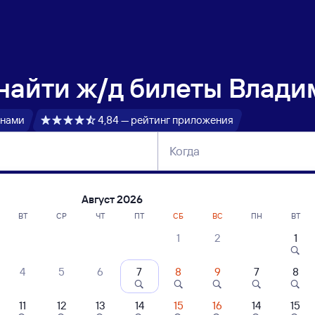
 найти
ж/д билеты Влади
 нами
4,84 — рейтинг приложения
Когда
тербург
Москва
Сегодня
Завтра
Август 2026
ВТ
СР
ЧТ
ПТ
СБ
ВС
ПН
ВТ
1
2
1
сание поездов Владимир — Яя
4
5
6
7
8
9
7
8
11
12
13
14
15
16
14
15