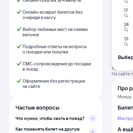
Онлайн-покупка за 4 минуты
17
Онлайн-возврат билетов без
очереди в кассу
24
Выбор любимых мест на схемах
вагонов
31
Подробные ответы на вопросы
о поездке или покупке
Выбер
СМС-сопровождение до посадки
Узнайте а
в поезд
На сайте 
Оформление без регистрации
на сайте
Про р
Между 
Частые вопросы
Биле
Что нужно, чтобы сесть в поезд?
Инстру
А ещё
Как поменять билет на другую