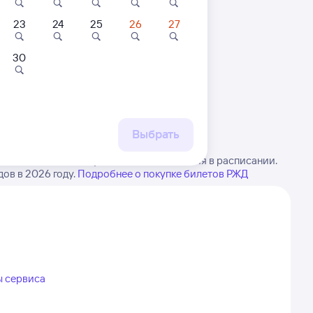
23
24
25
26
27
30
 маршруту
бытия, либо посмотрите
рт
Выбрать
в Яю. Имейте в виду, возможны изменения в расписании.
ов в 2026 году.
Подробнее о покупке билетов РЖД
ы сервиса