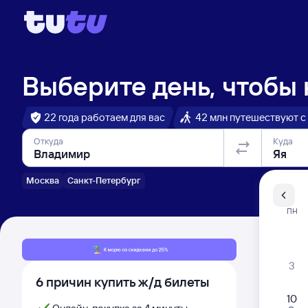
Выберите день, чтобы
22 года работаем для вас
42 млн путешествуют с
Откуда
Куда
Москва
Санкт-Петербург
Санкт-Пе
ПН
Распи
3
6 причин купить ж/д билеты
10