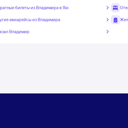
ратные билеты из Владимира в Яю
Оте
угие авиарейсы из Владимира
Жел
кзал Владимир