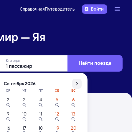
Справочная
Путеводитель
Войти
мир — Яя
Кто едет
Найти поезда
Сентябрь 2026
СР
ЧТ
ПТ
СБ
ВС
2
3
4
5
6
9
10
11
12
13
16
17
18
19
20