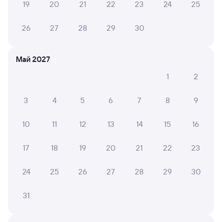
19
20
21
22
23
24
25
СМС-сопровождение до посадки в поезд
26
27
28
29
30
Оформление без регистрации на сайте
Май 2027
Частые вопросы
1
2
Что нужно, чтобы сесть в поезд?
3
4
5
6
7
8
9
Как поменять билет на другую дату или
на другой поезд?
10
11
12
13
14
15
16
Как вернуть билет?
17
18
19
20
21
22
23
Что делать, если ошибся при вводе данных
пассажира?
24
25
26
27
28
29
30
Как перевезти животное в поезде?
Как получить отчетные документы для
31
бухгалтерии?
Что делать, если оплата не проходит?