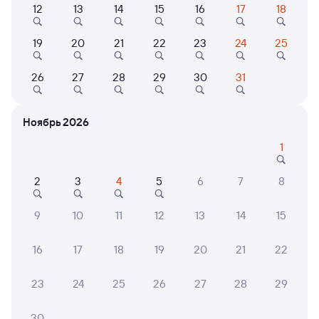
Найдём билет на поезд за вас
12
13
14
15
16
17
18
Даже если сейчас нет мест
19
20
21
22
23
24
25
Искать билеты
26
27
28
29
30
31
Отели в Пятигорске
Все
Ноябрь 2026
Путешественникам нравятся эти варианты
1
2
3
4
5
6
7
8
10
8,1
9
10
11
12
13
14
15
Турбаза
Отель
Отель
Загородный
Отель "Золотой
Кварт
16
17
18
19
20
21
22
эко‑комплекс
Комплекс"
Hospit
«Кавказский
15 ⁠000 ⁠₽
3 ⁠497 ⁠₽
6 ⁠000
23
24
25
26
27
28
29
целитель»
30