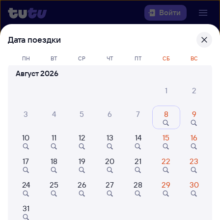
Войти
Дата поездки
Выберите день, чтобы найти
ж/д
билеты Владимир — Пятигорск
ПН
ВТ
СР
ЧТ
ПТ
СБ
ВС
Август 2026
Откуда
1
2
Куда
3
4
5
6
7
8
9
Когда
10
11
12
13
14
15
16
Кто едет
17
18
19
20
21
22
23
24
25
26
27
28
29
30
Найти поезда
31