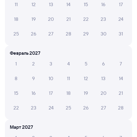
11
12
13
14
15
16
17
А ещё здесь можно найти
Обратные билеты из Владимира в Могочу
18
19
20
21
22
23
24
Отели
25
26
27
28
29
30
31
Другие авиарейсы из Владимира
Февраль 2027
Билеты на поезд Могоча
1
2
3
4
5
6
7
Вокзал Владимир
8
9
10
11
12
13
14
15
16
17
18
19
20
21
22
23
24
25
26
27
28
Март 2027