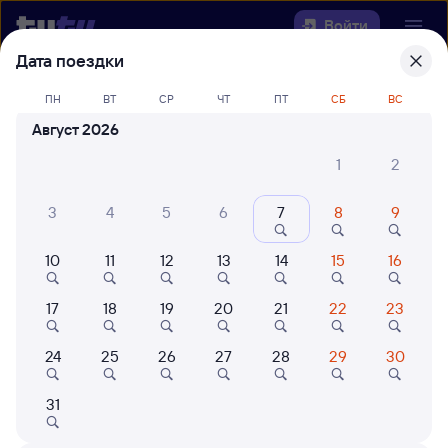
Войти
Дата поездки
Выберите день, чтобы найти
ж/д
ПН
ВТ
СР
ЧТ
ПТ
СБ
ВС
билеты Владимир — Могоча
Август 2026
22 года работаем для вас
42 млн путешествуют с на
1
2
Откуда
3
4
5
6
7
8
9
Куда
10
11
12
13
14
15
16
Когда
17
18
19
20
21
22
23
Кто едет
24
25
26
27
28
29
30
31
Найти поезда