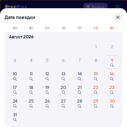
Войти
Дата поездки
Выберите день, чтобы найти
ж/д
ПН
ВТ
СР
ЧТ
ПТ
СБ
ВС
билеты Вирандозеро (98 км) —
Август 2026
Вожега
1
2
Откуда
3
4
5
6
7
8
9
Куда
10
11
12
13
14
15
16
Когда
17
18
19
20
21
22
23
Кто едет
24
25
26
27
28
29
30
31
Найти поезда