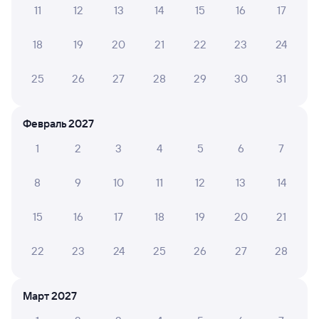
Инструкция по приобретению билетов
11
12
13
14
15
16
17
Способы оплаты
Правила работы сервиса
18
19
20
21
22
23
24
А ещё здесь можно найти
Обратные билеты из Вирандозера (98 км)
25
26
27
28
29
30
31
в Вожегу
Отели
Февраль 2027
Купить билеты на поезд до Вожеги
1
2
3
4
5
6
7
8
9
10
11
12
13
14
15
16
17
18
19
20
21
22
23
24
25
26
27
28
Март 2027