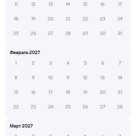
11
12
13
14
15
16
17
Обратные билеты из Вихоревки в Золотинку
18
19
20
21
22
23
24
Отели
25
26
27
28
29
30
31
Купить жд билеты до Золотинки
Вокзал Вихоревка
Февраль 2027
1
2
3
4
5
6
7
8
9
10
11
12
13
14
15
16
17
18
19
20
21
22
23
24
25
26
27
28
Март 2027