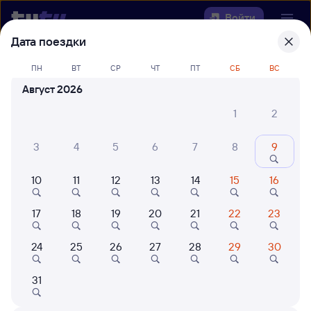
Войти
Дата поездки
Выберите день, чтобы найти
ж/д
ПН
ВТ
СР
ЧТ
ПТ
СБ
ВС
билеты Вихоревка — Золотинка
Август 2026
Откуда
1
2
Куда
3
4
5
6
7
8
9
10
11
12
13
14
15
16
Когда
17
18
19
20
21
22
23
Кто едет
24
25
26
27
28
29
30
Найти поезда
31