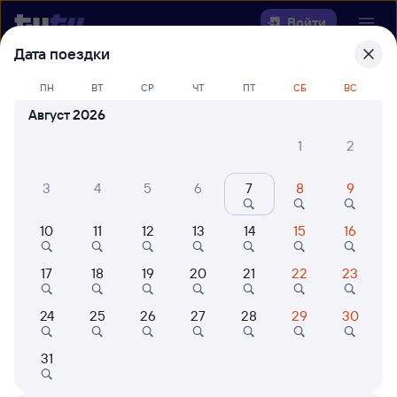
Войти
Дата поездки
Выберите день, чтобы найти
ж/д
ПН
ВТ
СР
ЧТ
ПТ
СБ
ВС
билеты Вихоревка — Янталь
Август 2026
22 года работаем для вас
42 млн путешествуют с на
1
2
Откуда
3
4
5
6
7
8
9
Куда
10
11
12
13
14
15
16
Когда
17
18
19
20
21
22
23
Кто едет
24
25
26
27
28
29
30
31
Найти поезда