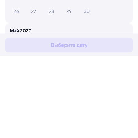
26
27
28
29
30
Мы используем cookies для более удобной работы
с сайтом.
Подробнее
Май 2027
Соглашаюсь
1
2
Выберите дату
3
4
5
6
7
8
9
10
11
12
13
14
15
16
17
18
19
20
21
22
23
Расписание поездов
Ж/д билеты Вихоревка → Янталь
24
25
26
27
28
29
30
Путешественникам
31
Партнёрам
Июнь 2027
Помощь