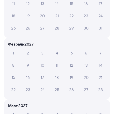
11
12
13
14
15
16
17
А ещё здесь можно найти
18
19
20
21
22
23
24
Обратные билеты из Вихоревки в Янталь
Отели
25
26
27
28
29
30
31
Купить билеты на поезд до Янтали
Февраль 2027
Вокзал Вихоревка
1
2
3
4
5
6
7
8
9
10
11
12
13
14
15
16
17
18
19
20
21
22
23
24
25
26
27
28
Март 2027