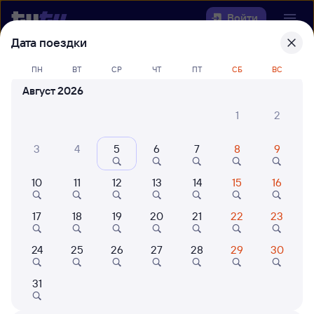
Войти
Дата поездки
Выберите день, чтобы найти
ж/д
ПН
ВТ
СР
ЧТ
ПТ
СБ
ВС
билеты Вихоревка — Шафраново
Август 2026
22 года работаем для вас
42 млн путешествуют с на
1
2
Откуда
3
4
5
6
7
8
9
Куда
10
11
12
13
14
15
16
Когда
17
18
19
20
21
22
23
Кто едет
24
25
26
27
28
29
30
31
Найти поезда