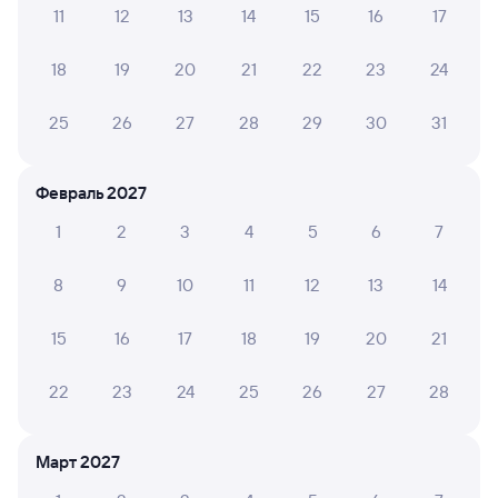
11
12
13
14
15
16
17
А ещё здесь можно найти
18
19
20
21
22
23
24
Обратные билеты из Вихоревки в Шафраново
Отели
25
26
27
28
29
30
31
Купить билеты на поезд до Шафраново
Февраль 2027
Вокзал Вихоревка
1
2
3
4
5
6
7
8
9
10
11
12
13
14
15
16
17
18
19
20
21
22
23
24
25
26
27
28
Март 2027