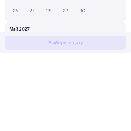
26
27
28
29
30
Мы используем cookies для более удобной работы
с сайтом.
Подробнее
Май 2027
Соглашаюсь
1
2
Выберите дату
3
4
5
6
7
8
9
10
11
12
13
14
15
16
17
18
19
20
21
22
23
Расписание поездов
Ж/д билеты Вихоревка → Шафраново
24
25
26
27
28
29
30
Путешественникам
31
Партнёрам
Июнь 2027
Помощь