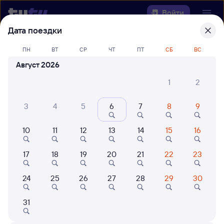
Войти
Дата поездки
Выберите день, чтобы найти
ж/д
ПН
ВТ
СР
ЧТ
ПТ
СБ
ВС
билеты Вихоревка — Беркакит
Август 2026
22 года работаем для вас
42 млн путешествуют с на
1
2
Откуда
3
4
5
6
7
8
9
Куда
10
11
12
13
14
15
16
Когда
17
18
19
20
21
22
23
Кто едет
24
25
26
27
28
29
30
31
Найти поезда