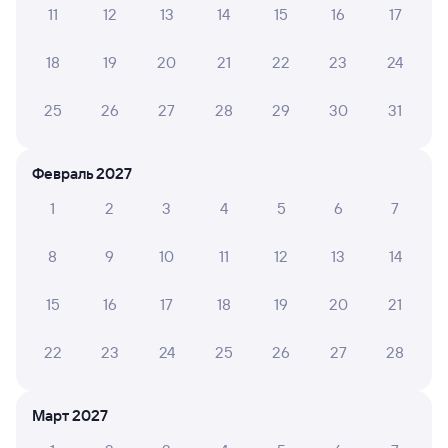
11
12
13
14
15
16
17
А ещё здесь можно найти
18
19
20
21
22
23
24
Обратные билеты из Вихоревки в Беркакит
Отели
25
26
27
28
29
30
31
Купить жд билеты Беркакит
Февраль 2027
Вокзал Вихоревка
1
2
3
4
5
6
7
8
9
10
11
12
13
14
15
16
17
18
19
20
21
22
23
24
25
26
27
28
Март 2027