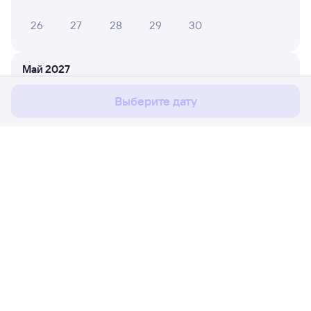
26
27
28
29
30
Мы используем cookies для более удобной работы
с сайтом.
Подробнее
Май 2027
Соглашаюсь
1
2
Выберите дату
3
4
5
6
7
8
9
10
11
12
13
14
15
16
17
18
19
20
21
22
23
Расписание поездов
Ж/д билеты Вихоревка → Беркакит
24
25
26
27
28
29
30
Путешественникам
31
Партнёрам
Июнь 2027
Помощь