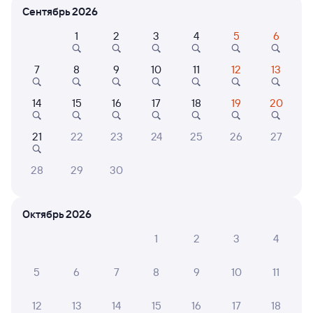
Расписание поездов Весна — Караганда
Сентябрь 2026
1
2
3
4
5
6
7
8
9
10
11
12
13
14
15
16
17
18
19
20
21
22
23
24
25
26
27
Нет рейсов по этому маршруту
Измените место отправления или прибытия, либо
28
29
30
посмотрите другой транспорт
Октябрь 2026
1
2
3
4
6 причин купить ж/д билеты
Онлайн-покупка за 4 минуты
5
6
7
8
9
10
11
Онлайн-возврат билетов без очереди в кассу
12
13
14
15
16
17
18