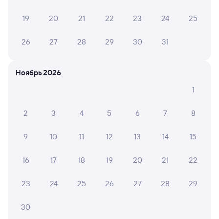
Выбор любимых мест на схемах вагонов
19
20
21
22
23
24
25
Подробные ответы на вопросы о поездке или
покупке
26
27
28
29
30
31
СМС-сопровождение до посадки в поезд
Ноябрь 2026
Оформление без регистрации на сайте
1
Частые вопросы
2
3
4
5
6
7
8
Что нужно, чтобы сесть в поезд?
9
10
11
12
13
14
15
Как поменять билет на другую дату или
на другой поезд?
16
17
18
19
20
21
22
Как вернуть билет?
23
24
25
26
27
28
29
Что делать, если ошибся при вводе данных
пассажира?
30
Как перевезти животное в поезде?