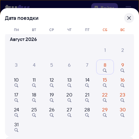
Войти
Дата поездки
Выберите день, чтобы найти
ж/д
ПН
ВТ
СР
ЧТ
ПТ
СБ
ВС
билеты Весна — Караганда
Август 2026
Откуда
1
2
Куда
3
4
5
6
7
8
9
10
11
12
13
14
15
16
Когда
17
18
19
20
21
22
23
Кто едет
24
25
26
27
28
29
30
Найти поезда
31