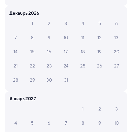
СМС-сопровождение до посадки в поезд
Декабрь 2026
Оформление без регистрации на сайте
1
2
3
4
5
6
7
8
9
10
11
12
13
Частые вопросы
Что нужно, чтобы сесть в поезд?
14
15
16
17
18
19
20
Как поменять билет на другую дату или
21
22
23
24
25
26
27
на другой поезд?
Как вернуть билет?
28
29
30
31
Что делать, если ошибся при вводе данных
пассажира?
Январь 2027
Как перевезти животное в поезде?
1
2
3
Как получить отчетные документы для
бухгалтерии?
4
5
6
7
8
9
10
Что делать, если оплата не проходит?