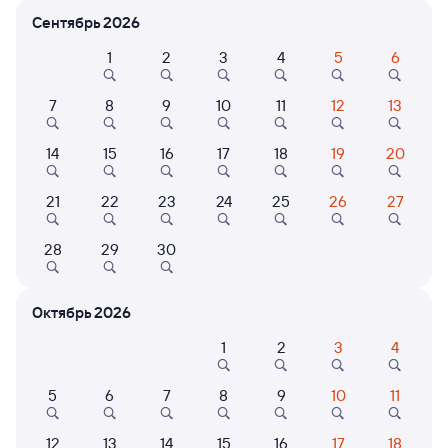
Сентябрь 2026
Расписание поездов Верховье — Каневская
1
2
3
4
5
6
7
8
9
10
11
12
13
14
15
16
17
18
19
20
21
22
23
24
25
26
27
Нет рейсов по этому маршруту
28
29
30
Измените место отправления или прибытия, либо
посмотрите другой транспорт
Октябрь 2026
1
2
3
4
Отели в Каневской
Все
Путешественникам нравятся эти варианты
5
6
7
8
9
10
11
12
13
14
15
16
17
18