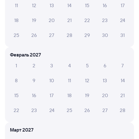
11
12
13
14
15
16
17
Узнайте график движения пассажирских поездов РЖД
18
19
20
21
22
23
24
из Верховья в Каневскую. Имейте в виду, возможны
изменения в расписании. На сайте туту.ру вы сможете
25
26
27
28
29
30
31
найти актуальное расписание движения поездов
в 2026 году.
Подробнее о покупке билетов РЖД
Февраль 2027
Про расписание Верховье — Каневская
1
2
3
4
5
6
7
Между городами курсирует 0 поездов.
Билеты РЖД
8
9
10
11
12
13
14
Инструкция по приобретению билетов
15
16
17
18
19
20
21
Способы оплаты
Правила работы сервиса
А ещё здесь можно найти
22
23
24
25
26
27
28
Обратные билеты из Верховья в Каневскую
Март 2027
Отели Каневской