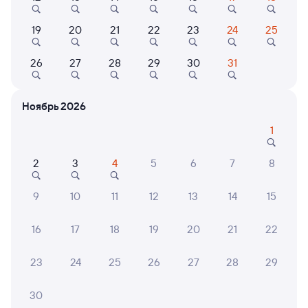
19
20
21
22
23
24
25
7,4
Показать
Отель
26
27
28
29
30
31
ещё 2
Секрет успеха
варианта
Ноябрь 2026
4 ⁠084 ⁠₽
1
2
3
4
5
6
7
8
6 причин купить ж/д билеты
9
10
11
12
13
14
15
Онлайн-покупка за 4 минуты
16
17
18
19
20
21
22
Онлайн-возврат билетов без очереди в кассу
Выбор любимых мест на схемах вагонов
23
24
25
26
27
28
29
Подробные ответы на вопросы о поездке или
30
покупке