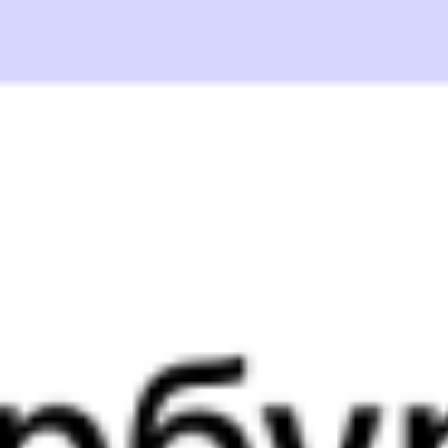
Выбрать дату
109Ж + 522Е
9 013 ₽
поездки
от
109Ж
Андрей Тульников
510*Г
04:18
15:20
1 пересадка
Верхний Баскунчак
Новороссийск
2 ч 51 м
1 д 12 ч 2 м в пути
Выбрать дату
109Ж + 509Г
9 013 ₽
поездки
от
109Ж
Андрей Тульников
256*У
04:18
13:33
1 пересадка
Верхний Баскунчак
Новороссийск
1 ч 38 м
1 д 10 ч 15 м в пути