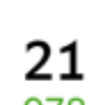
22:00
13:33
1 пересадка
Верхний Баскунчак
Новороссийск
19 ч 45 м
1 д 16 ч 33 м в пути
Выбрать дату
319Щ + 255У
5 961 ₽
поездки
от
Найдём билет на поезд за вас
Даже если сейчас нет мест
Искать билеты
Узнайте расписание движения пассажирских поездов РЖД
из Верхнего Баскунчака в Новороссийск. Будьте внимательны,
расписание может измениться. На этой странице вы видите
актуальное расписание движения поездов
в 2026 году.
Подробнее о покупке билетов РЖД