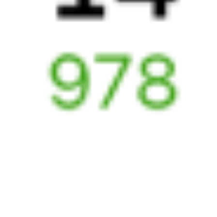
147Ж
256*У
21:40
13:33
1 пересадка
Верхний Баскунчак
Новороссийск
8 ч 53 м
1 д 16 ч 53 м в пути
Выбрать дату
147Ж + 255У
8 173 ₽
поездки
от
320*Щ
509Г
22:00
15:20
1 пересадка
Верхний Баскунчак
Новороссийск
20 ч 57 м
1 д 18 ч 20 м в пути
Выбрать дату
319Щ + 509Г
5 671 ₽
поездки
от
320*Щ
255У