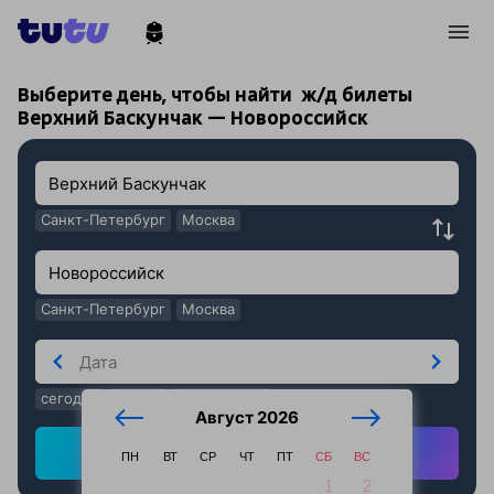
!
!
Выберите день, чтобы найти
ж/д билеты
Верхний Баскунчак — Новороссийск
Санкт-Петербург
Москва
Санкт-Петербург
Москва
сегодня
завтра
послезавтра
Август 2026
Найти ж/д билеты
ПН
ВТ
СР
ЧТ
ПТ
СБ
ВС
1
2