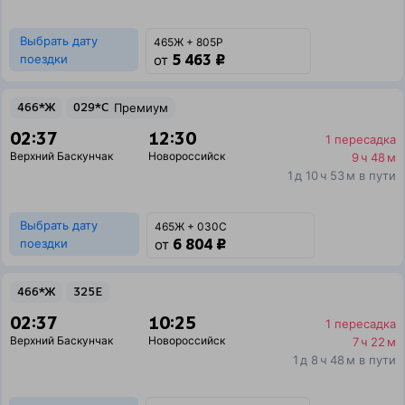
Выбрать дату
465Ж + 805Р
5 463 ₽
поездки
от
466*Ж
029*С
Премиум
02:37
12:30
1 пересадка
Верхний Баскунчак
Новороссийск
9 ч 48 м
1 д 10 ч 53 м в пути
Выбрать дату
465Ж + 030С
6 804 ₽
поездки
от
466*Ж
325Е
02:37
10:25
1 пересадка
Верхний Баскунчак
Новороссийск
7 ч 22 м
1 д 8 ч 48 м в пути