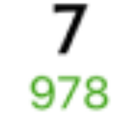
Выбрать дату
293Й + 509Г
6 034 ₽
поездки
от
294*Й
255У
21:21
13:33
1 пересадка
Верхний Баскунчак
Новороссийск
20 ч 34 м
1 д 17 ч 12 м в пути
Выбрать дату
293Й + 255У
6 324 ₽
поездки
от
147Ж
510*Г
21:40
15:20
1 пересадка
Верхний Баскунчак
Новороссийск
10 ч 6 м
1 д 18 ч 40 м в пути
Выбрать дату
147Ж + 509Г
7 784 ₽
поездки
от