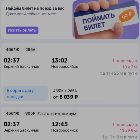
Найдём билет на поезд за вас
Даже если сейчас нет мест
Искать билеты
466*Ж
285А
02:37
13:02
1 пересадка
Верхний Баскунчак
Новороссийск
10 ч 7 м
1 д 11 ч 25 м в пути
Выбрать дату
465Ж + 285А
6 039 ₽
поездки
от
466*Ж
805Р
Ласточка-премиум
02:37
12:45
1 пересадка
Верхний Баскунчак
Новороссийск
10 ч 55 м
1 д 11 ч 8 м в пути