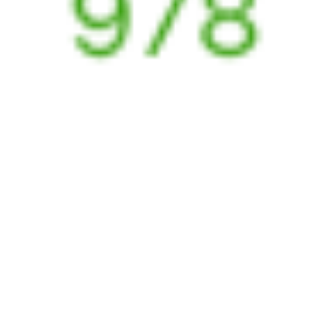
А ещё здесь можно найти
Обратные билеты из Верхнего Баскунчака в Новороссийск
Авиабилеты
Верхний Баскунчак
→
Новороссийск
Отели Новороссийска
Билеты на поезд до
Новороссийска
Вокзал Верхний Баскунчак
Отели в Новороссийске
Поддержка 24/7 на Туту
6 причин купить ж/д билеты именно здесь
Онлайн-покупка за 4 минуты
Онлайн-возврат билетов без очереди в кассу
Выбор любимых мест на схемах вагонов