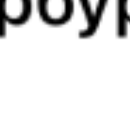
Выбрать дату
109Ж + 255У
9 402 ₽
поездки
от
109Ж
Андрей Тульников
254*Й
04:18
13:33
1 пересадка
Верхний Баскунчак
Новороссийск
1 ч 38 м
1 д 10 ч 15 м в пути
Выбрать дату
109Ж + 253Й
9 402 ₽
поездки
от
085С
311Я
06:44
22:30
1 пересадка
Верхний Баскунчак
Новороссийск
2 ч 2 м
1 д 16 ч 46 м в пути
Выбрать дату
085С + 311Я
8 678 ₽
поездки
от