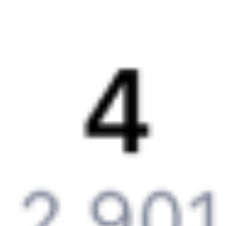
Компания
История Туту.ру
Вакансии
Обратная связь
Контактная информация
Партнерам
Реклама на Туту.ру
Партнерская программа
Загрузите в
App Store
Загрузите в
Google Play
Загрузите в