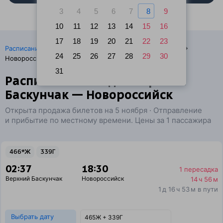
3
4
5
6
7
8
9
10
11
12
13
14
15
16
17
18
19
20
21
22
23
·
Расписание поездов
Ж/д билеты Верхний Баскунчак →
24
25
26
27
28
29
30
Новороссийск
31
Расписание поездов Верхний
Баскунчак — Новороссийск
Открыта продажа билетов на 5 ноября · Отправление
и прибытие по местному времени. Цены за 1 пассажира
466*Ж
339Г
02:37
18:30
1 пересадка
Верхний Баскунчак
Новороссийск
14 ч 56 м
1 д 16 ч 53 м в пути
Выбрать дату
465Ж + 339Г