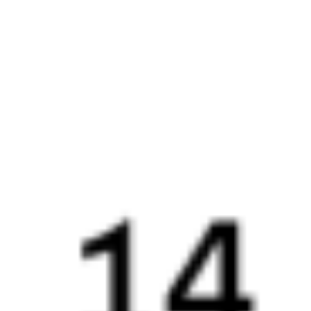
147Ж
522Е
21:40
15:20
1 пересадка
Верхний Баскунчак
Новороссийск
10 ч 6 м
1 д 18 ч 40 м в пути
Выбрать дату
147Ж + 522Е
7 784 ₽
поездки
от
147Ж
254*Й
21:40
13:33
1 пересадка
Верхний Баскунчак
Новороссийск
8 ч 53 м
1 д 16 ч 53 м в пути
Выбрать дату
147Ж + 253Й
8 173 ₽
поездки
от