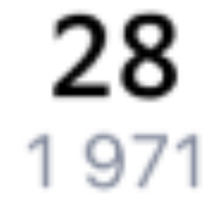
Подробные ответы на вопросы о поездке или покупке
СМС-сопровождение до посадки в поезд
Оформление без регистрации на сайте
Частые вопросы
Что нужно, чтобы сесть в поезд?
Как поменять билет на другую дату или на другой поезд?
Как вернуть билет?
Что делать, если ошибся при вводе данных пассажира?
Как перевезти животное в поезде?
Как получить отчетные документы для бухгалтерии?
Что делать, если оплата не проходит?