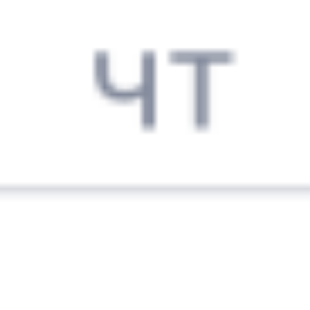
005Ж
Лотос
126Э
14:19
06:50
1 пересадка
Верхний Баскунчак
Новороссийск
4 ч 23 м
1 д 17 ч 31 м в пути
Выбрать дату
005Ж + 126Э
11 361 ₽
поездки
от
220*Ж
469*Ж
16:15
18:30
1 пересадка
Верхний Баскунчак
Новороссийск
1 ч 25 м
1 д 3 ч 15 м в пути
Выбрать дату
219Ж + 470Ж
6 296 ₽
поездки
от