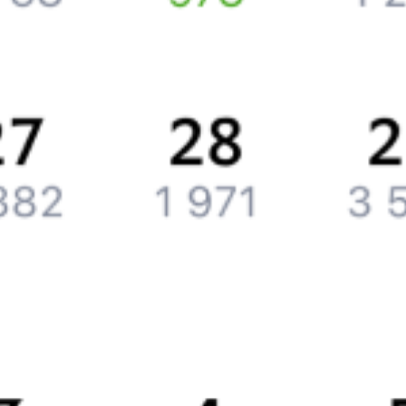
Компания
История Туту.ру
Вакансии
Обратная связь
Контактная информация
Партнерам
Реклама на Туту.ру
Партнерская программа
Загрузите в
App Store
Загрузите в
Google Play
Загрузите в