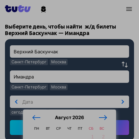
!
!
Выберите день, чтобы найти
ж/д билеты
Верхний Баскунчак — Имандра
Санкт-Петербург
Москва
Санкт-Петербург
Москва
сегодня
завтра
послезавтра
Август 2026
Найти ж/д билеты
ПН
ВТ
СР
ЧТ
ПТ
СБ
ВС
1
2