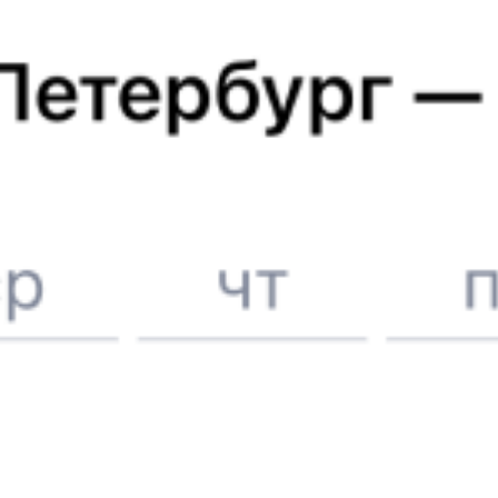
расписание может измениться. На этой странице вы видите
актуальное расписание движения поездов
в 2026 году.
Подробнее о покупке билетов РЖД
А ещё здесь можно найти
Обратные билеты из Верхнего Баскунчака в Имандру
Авиабилеты
Верхний Баскунчак
→
Имандра
Отели
Купить жд билеты до
Имандры
Вокзал Верхний Баскунчак
6 причин купить ж/д билеты именно здесь
Онлайн-покупка за 4 минуты
Онлайн-возврат билетов без очереди в кассу
Выбор любимых мест на схемах вагонов
Подробные ответы на вопросы о поездке или покупке