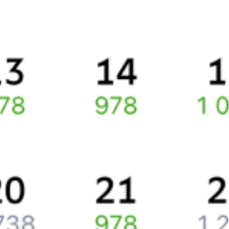
Вы можете заказать электронный жд билет и
железнодорожный билет на бланке РЖД.
Если вас интересует цена билета на поезд от
Верхнего
Баскунчака
до
Имандры
, то укажите дату поездки. При этом
вы увидите стоимость билетов во всех доступных вагонах
(плацкарт, купе и др.) и сможете купить жд билеты
Верхний
Баскунчак
–
Имандра
онлайн.
Инструкция по приобретению билетов
Способы оплаты
Правила работы сервиса
Путешественникам
Справочная
Путеводитель по странам
Бонусная программа
Подарочные сертификаты