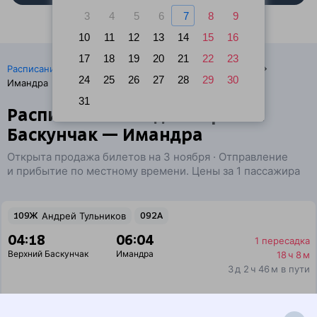
3
4
5
6
7
8
9
10
11
12
13
14
15
16
17
18
19
20
21
22
23
·
Расписание поездов
Ж/д билеты Верхний Баскунчак →
24
25
26
27
28
29
30
Имандра
31
Расписание поездов Верхний
Баскунчак — Имандра
Открыта продажа билетов на 3 ноября · Отправление
и прибытие по местному времени. Цены за 1 пассажира
109Ж
Андрей Тульников
092А
04:18
06:04
1 пересадка
Верхний Баскунчак
Имандра
18 ч 8 м
3 д 2 ч 46 м в пути
Выбрать дату
109Ж + 092А