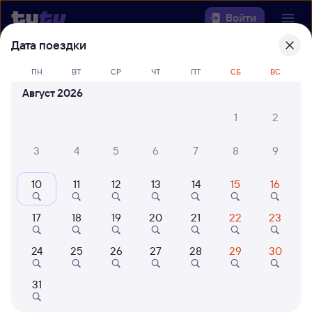
Войти
Дата поездки
Выберите день, чтобы найти
ж/д
ПН
ВТ
СР
ЧТ
ПТ
СБ
ВС
билеты Верхнекондинская —
Август 2026
Выселки
1
2
Откуда
3
4
5
6
7
8
9
Куда
10
11
12
13
14
15
16
Когда
17
18
19
20
21
22
23
Кто едет
24
25
26
27
28
29
30
Найти поезда
31