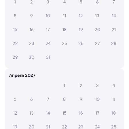
в Выселки
1
2
3
4
5
6
7
Отели Выселков
8
9
10
11
12
13
14
Другие авиарейсы из Советского
15
16
17
18
19
20
21
Купить билеты на поезд в Выселки
22
23
24
25
26
27
28
29
30
31
Апрель 2027
1
2
3
4
5
6
7
8
9
10
11
12
13
14
15
16
17
18
19
20
21
22
23
24
25