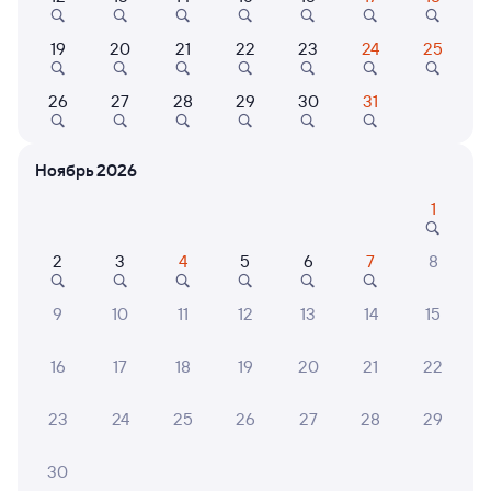
19
20
21
22
23
24
25
9,1
26
27
28
29
30
31
П
Отель
Квартира
Гостиница Галактика
Двухкомнатный
в
номер в частном
Ноябрь 2026
доме
3 ⁠240 ⁠₽
4 ⁠000 ⁠₽
1
2
3
4
5
6
7
8
6 причин купить ж/д билеты
9
10
11
12
13
14
15
Онлайн-покупка за 4 минуты
16
17
18
19
20
21
22
Онлайн-возврат билетов без очереди в кассу
23
24
25
26
27
28
29
Выбор любимых мест на схемах вагонов
30
Подробные ответы на вопросы о поездке или