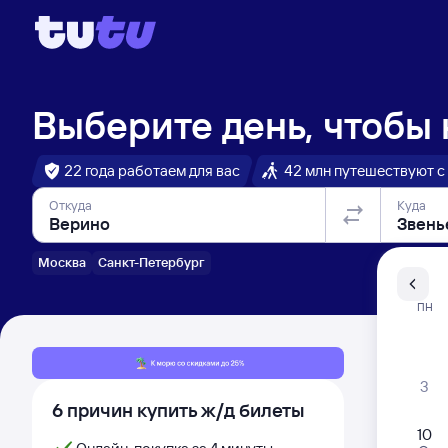
Выберите день, чтобы
22 года работаем для вас
42 млн путешествуют с
Откуда
Куда
Москва
Санкт-Петербург
Санкт-Пе
ПН
Распи
3
6 причин купить ж/д билеты
10