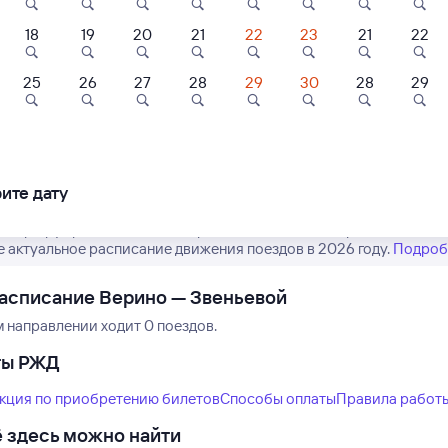
18
19
20
21
22
23
21
22
25
26
27
28
29
30
28
29
Нет рейсов по этому
Измените место отправления или при
другой транспо
ите дату
 маршрут рейсов РЖД из Верино в Звеньевой. Обратите внимание
е актуальное расписание движения поездов в 2026 году.
Подроб
асписание Верино — Звеньевой
м направлении ходит 0 поездов.
ты РЖД
кция по приобретению билетов
Способы оплаты
Правила работ
 здесь можно найти