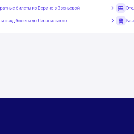
ратные билеты из Верино в Звеньевой
Оте
пить жд билеты до Лесопильного
Рас