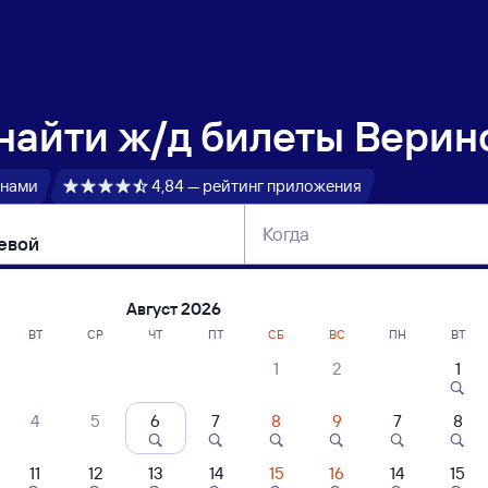
 найти
ж/д билеты Верин
 нами
4,84 — рейтинг приложения
Когда
тербург
Москва
Сегодня
Завтра
Август 2026
ВТ
СР
ЧТ
ПТ
СБ
ВС
ПН
ВТ
1
2
1
сание поездов Верино — Звеньевой
4
5
6
7
8
9
7
8
11
12
13
14
15
16
14
15