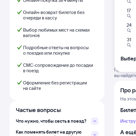
Онлайн-покупка за 4 минуты
17
Онлайн-возврат билетов без
очереди в кассу
24
Выбор любимых мест на схемах
вагонов
31
Подробные ответы на вопросы
о поездке или покупке
Выбер
СМС-сопровождение до посадки
Проверьте
в поезд
вы найдет
Оформление без регистрации
на сайте
Про р
На это
Частые вопросы
Биле
Что нужно, чтобы сесть в поезд?
Инстру
А ещё
Как поменять билет на другую