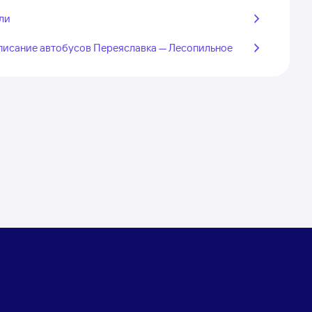
ли
писание автобусов Переяславка — Лесопильное