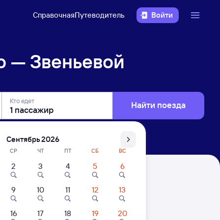
Справочная
Путеводитель
Войти
о — Звеньевой
Кто едет
Найти поезда
Сентябрь 2026
СР
ЧТ
ПТ
СБ
ВС
2
3
4
5
6
9
10
11
12
13
16
17
18
19
20