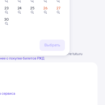
23
24
25
26
27
30
 маршруту
бытия, либо посмотрите
рт
Выбрать
, расписание может измениться. На сайте tutu.ru
нее о покупке билетов РЖД
ы сервиса