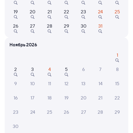
Выбор любимых мест на схемах вагонов
19
20
21
22
23
24
25
Подробные ответы на вопросы о поездке или
покупке
26
27
28
29
30
31
СМС-сопровождение до посадки в поезд
Ноябрь 2026
Оформление без регистрации на сайте
1
Частые вопросы
2
3
4
5
6
7
8
Что нужно, чтобы сесть в поезд?
9
10
11
12
13
14
15
Как поменять билет на другую дату или
на другой поезд?
16
17
18
19
20
21
22
Как вернуть билет?
23
24
25
26
27
28
29
Что делать, если ошибся при вводе данных
пассажира?
30
Как перевезти животное в поезде?