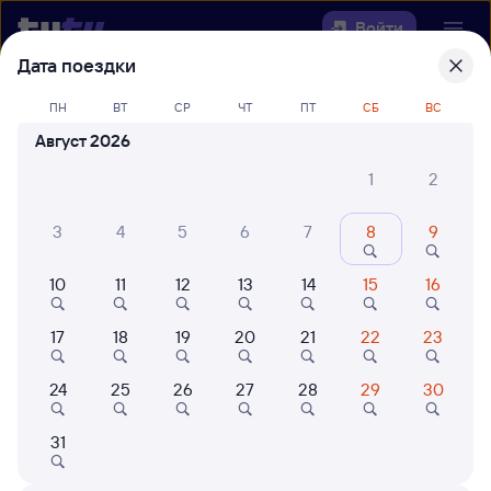
Войти
Дата поездки
Выберите день, чтобы найти
ж/д
ПН
ВТ
СР
ЧТ
ПТ
СБ
ВС
билеты Верино — Хор
Август 2026
Откуда
1
2
Куда
3
4
5
6
7
8
9
10
11
12
13
14
15
16
Когда
17
18
19
20
21
22
23
Кто едет
24
25
26
27
28
29
30
Найти поезда
31