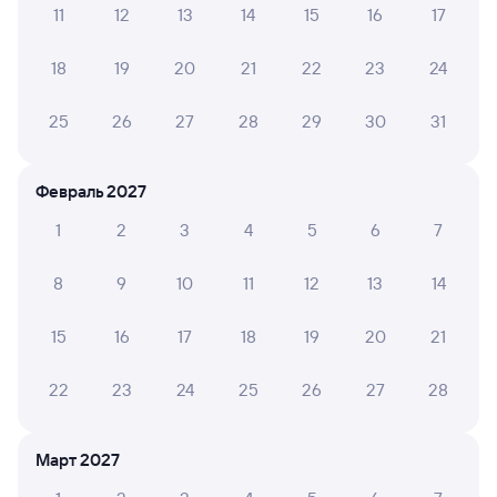
11
12
13
14
15
16
17
Обратные билеты из Верино в Хор
18
19
20
21
22
23
24
Отели
25
26
27
28
29
30
31
Купить жд билеты в Хор
Расписание автобусов Переяславка — Хор
Февраль 2027
1
2
3
4
5
6
7
8
9
10
11
12
13
14
15
16
17
18
19
20
21
22
23
24
25
26
27
28
Март 2027