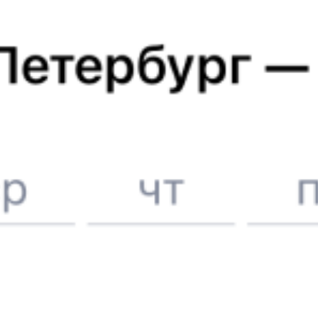
Купить билеты на поезд до
Кирова
Вокзал Великий Устюг
Отели в Кирове
Поддержка 24/7 на Туту
6 причин купить ж/д билеты именно здесь
Онлайн-покупка за 4 минуты
Онлайн-возврат билетов без очереди в кассу
Выбор любимых мест на схемах вагонов
Подробные ответы на вопросы о поездке или покупке
СМС-сопровождение до посадки в поезд
Оформление без регистрации на сайте