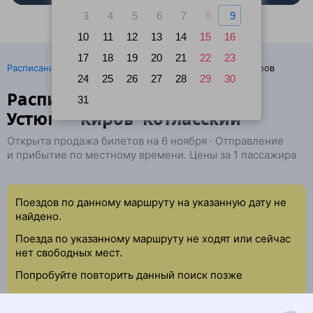
3
4
5
6
7
8
9
10
11
12
13
14
15
16
17
18
19
20
21
22
23
·
Расписание поездов
Ж/д билеты Великий Устюг → Киров
24
25
26
27
28
29
30
Расписание поездов Великий
31
Устюг — Киров-Котласский
Открыта продажа билетов на 6 ноября · Отправление
и прибытие по местному времени. Цены за 1 пассажира
Поездов по данному маршруту на указанную дату не
найдено.
Поезда по указанному маршруту не ходят или сейчас
нет свободных мест.
Попробуйте повторить данный поиск позже