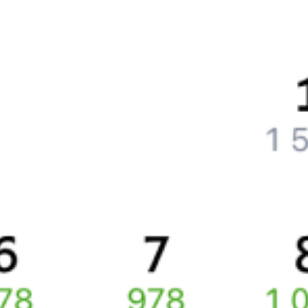
Частые вопросы
Что нужно, чтобы сесть в поезд?
Как поменять билет на другую дату или на другой поезд?
Как вернуть билет?
Что делать, если ошибся при вводе данных пассажира?
Как перевезти животное в поезде?
Как получить отчетные документы для бухгалтерии?
Что делать, если оплата не проходит?
Билеты РЖД
Вы можете заказать электронный жд билет и
железнодорожный билет на бланке РЖД.
Если вас интересует цена билета на поезд от
Великого Устюга
до
Кирова
, то укажите дату поездки. При этом вы увидите
стоимость билетов во всех доступных вагонах (плацкарт, купе
и др.) и сможете купить жд билеты
Великий Устюг
–
Киров
онлайн.