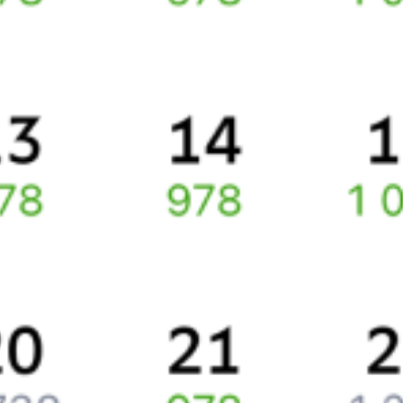
Инструкция по приобретению билетов
Способы оплаты
Правила работы сервиса
Про расписание Великий Устюг — Киров-Котласский
По этому направлению курсирует 0 поездов.
Ищете как добраться из
Великого Устюга
до
Кирова
или как
доехать на поезде?
Вы можете заказать и купить железнодорожный билет
Великий
Устюг
–
Киров
через интернет прямо сейчас.
Путешественникам
Справочная
Путеводитель по странам
Бонусная программа
Подарочные сертификаты