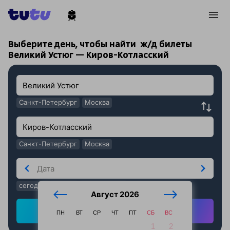
!
!
Выберите день, чтобы найти
ж/д билеты
Великий Устюг — Киров-Котласский
Санкт-Петербург
Москва
Санкт-Петербург
Москва
сегодня
завтра
послезавтра
Август 2026
Найти ж/д билеты
ПН
ВТ
СР
ЧТ
ПТ
СБ
ВС
1
2