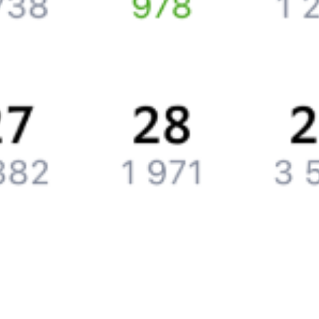
Компания
История Туту.ру
Вакансии
Обратная связь
Контактная информация
Партнерам
Реклама на Туту.ру
Партнерская программа
Загрузите в
App Store
Загрузите в
Google Play