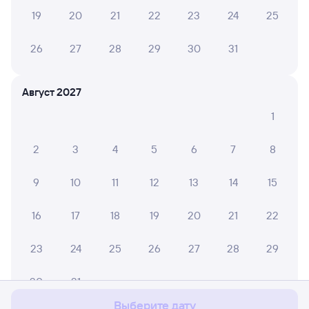
19
20
21
22
23
24
25
26
27
28
29
30
31
Август 2027
1
2
3
4
5
6
7
8
9
10
11
12
13
14
15
16
17
18
19
20
21
22
23
24
25
26
27
28
29
Мы используем cookies для более удобной работы
с сайтом.
Подробнее
30
31
Соглашаюсь
Выберите дату