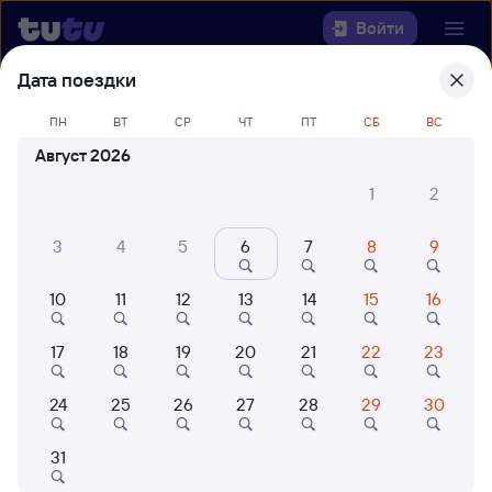
Войти
Дата поездки
Выберите день, чтобы найти
ж/д
ПН
ВТ
СР
ЧТ
ПТ
СБ
ВС
билеты Великие Луки — Себеж
Август 2026
22 года работаем для вас
42 млн путешествуют с на
1
2
Откуда
3
4
5
6
7
8
9
Куда
10
11
12
13
14
15
16
Когда
17
18
19
20
21
22
23
Кто едет
24
25
26
27
28
29
30
Найти поезда
31