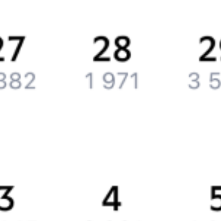
Вакансии
Обратная связь
Контактная информация
Партнерам
Реклама на Туту.ру
Партнерская программа
Загрузите в
App Store
Загрузите в
Google Play
Загрузите в
AppGallery
Загрузите в
RuStore