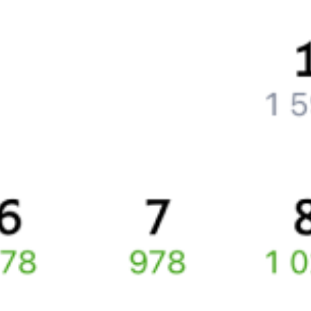
Как вернуть билет?
Что делать, если ошибся при вводе данных пассажира?
Как перевезти животное в поезде?
Как получить отчетные документы для бухгалтерии?
Что делать, если оплата не проходит?
Билеты РЖД
Вы можете заказать электронный жд билет и
железнодорожный билет на бланке РЖД.
Если вас интересует цена билета на поезд от
Варшавы
до
Бельц
, то укажите дату поездки. При этом вы увидите
стоимость билетов во всех доступных вагонах (плацкарт, купе
и др.) и сможете купить жд билеты
Варшава
–
Бельцы
онлайн.
Инструкция по приобретению билетов
Способы оплаты
Правила работы сервиса
Какие документы нужны для поездок в СНГ