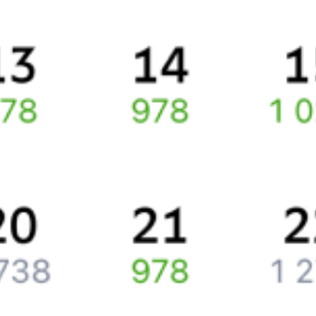
Про расписание Варшава — Бэлць-Ораш
По данному маршруту курсирует 0 поездов.
Ищете как добраться из
Варшавы
до
Бельц
или как доехать на
поезде?
Наш сервис позволяет заказать и купить железнодорожный
билет по маршруту
Варшава
–
Бельцы
через интернет прямо
сейчас.
Путешественникам
Справочная
Путеводитель по странам
Бонусная программа
Подарочные сертификаты
Компания
История Туту.ру