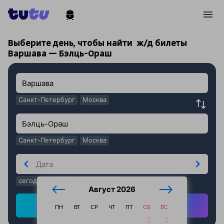
!
!
Выберите день, чтобы найти
ж/д билеты
Варшава — Бэлць-Ораш
Санкт-Петербург
Москва
Санкт-Петербург
Москва
сегодня
завтра
послезавтра
Август 2026
Найти ж/д билеты
ПН
ВТ
СР
ЧТ
ПТ
СБ
ВС
1
2