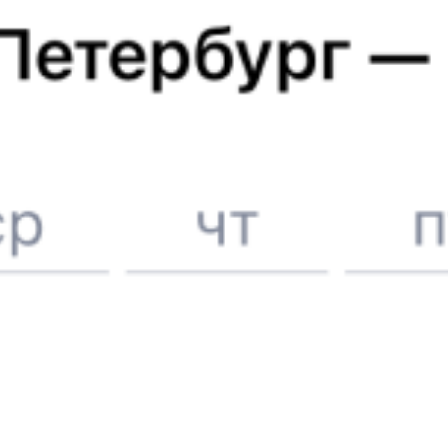
Купить жд билеты до
Бельц
6 причин купить ж/д билеты именно здесь
Онлайн-покупка за 4 минуты
Онлайн-возврат билетов без очереди в кассу
Выбор любимых мест на схемах вагонов
Подробные ответы на вопросы о поездке или покупке
СМС-сопровождение до посадки в поезд
Оформление без регистрации на сайте
Частые вопросы
Что нужно, чтобы сесть в поезд?
Как поменять билет на другую дату или на другой поезд?