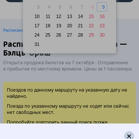
3
4
5
6
7
8
9
10
11
12
13
14
15
16
17
18
19
20
21
22
23
·
Расписание поездов
Ж/д билеты Варшава → Бельцы
24
25
26
27
28
29
30
Расписание поездов Варшава —
31
Бэлць-Ораш
Открыта продажа билетов на 7 октября · Отправление
и прибытие по местному времени. Цены за 1 пассажира
Поездов по данному маршруту на указанную дату не
найдено.
Поезда по указанному маршруту не ходят или сейчас
нет свободных мест.
Попробуйте повторить данный поиск позже