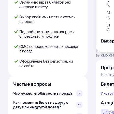
17
Онлайн-возврат билетов без
очереди в кассу
24
Выбор любимых мест на схемах
вагонов
31
Подробные ответы на вопросы
о поездке или покупке
Выбер
СМС-сопровождение до посадки
Проверьте
в поезд
вы сможет
Оформление без регистрации
на сайте
Про р
На это
Частые вопросы
Биле
Что нужно, чтобы сесть в поезд?
Инстру
А ещё
Как поменять билет на другую
дату или на другой поезд?
Об