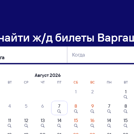
 найти
ж/д билеты Варга
Когда
тербург
Москва
Сегодня
Завтра
Август 2026
ВТ
СР
ЧТ
ПТ
СБ
ВС
ПН
ВТ
1
2
1
сание поездов Варгаши — Киренга
4
5
6
7
8
9
7
8
11
12
13
14
15
16
14
15