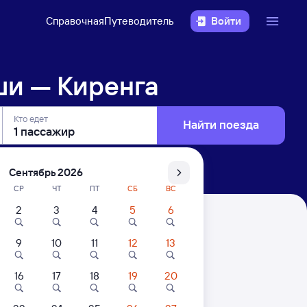
Справочная
Путеводитель
Войти
ши — Киренга
Кто едет
Найти поезда
Сентябрь 2026
СР
ЧТ
ПТ
СБ
ВС
2
3
4
5
6
9
10
11
12
13
16
17
18
19
20