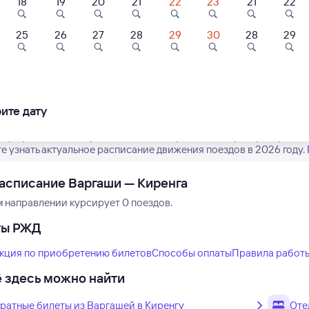
18
19
20
21
22
23
21
22
25
26
27
28
29
30
28
29
Нет рейсов по этому
Измените место отправления или при
другой транспо
ите дату
 график движения рейсов РЖД из Варгашей в Киренгу. Обратит
е узнать актуальное расписание движения поездов в 2026 году.
асписание Варгаши — Киренга
м направлении курсирует 0 поездов.
ты РЖД
кция по приобретению билетов
Способы оплаты
Правила работ
 здесь можно найти
ратные билеты из Варгашей в Киренгу
Оте