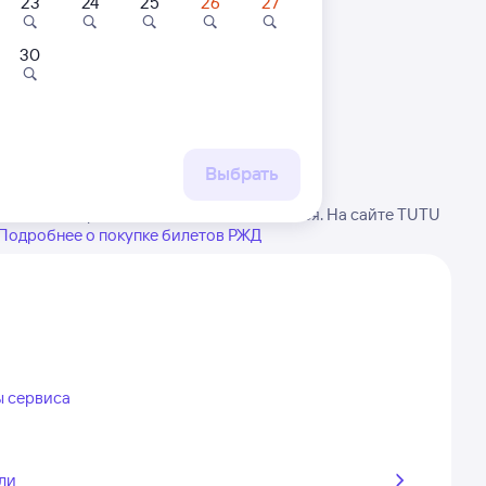
23
24
25
26
27
30
 маршруту
бытия, либо посмотрите
рт
Выбрать
е внимание, расписание может измениться. На сайте TUTU
Подробнее о покупке билетов РЖД
ы сервиса
ли