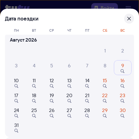
Войти
Дата поездки
Выберите день, чтобы найти
ж/д
ПН
ВТ
СР
ЧТ
ПТ
СБ
ВС
билеты Узловая-1 — Идель
Август 2026
Откуда
1
2
Куда
3
4
5
6
7
8
9
10
11
12
13
14
15
16
Когда
17
18
19
20
21
22
23
Кто едет
24
25
26
27
28
29
30
Найти поезда
31