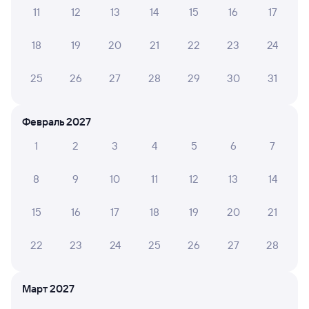
11
12
13
14
15
16
17
Проверьте время отправления и прибытия рейсов РЖД
18
19
20
21
22
23
24
из Уссурийска в Нерехту. Обратите внимание, расписание
может измениться. На сайте Туту вы найдете актуальное
25
26
27
28
29
30
31
расписание движения поездов в 2026 году.
Подробнее
о покупке билетов РЖД
Февраль 2027
Про расписание Уссурийск — Нерехта
1
2
3
4
5
6
7
На этом направлении ходит 0 поездов.
Билеты РЖД
8
9
10
11
12
13
14
Инструкция по приобретению билетов
15
16
17
18
19
20
21
Способы оплаты
Правила работы сервиса
А ещё здесь можно найти
22
23
24
25
26
27
28
Обратные билеты из Уссурийска в Нерехту
Март 2027
Отели Нерехты