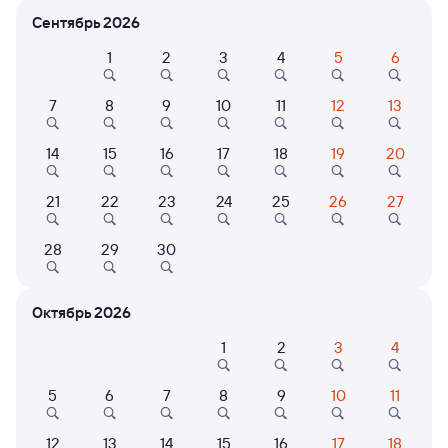
Сентябрь 2026
Расписание поездов Уссурийск — Нерехта
1
2
3
4
5
6
7
8
9
10
11
12
13
14
15
16
17
18
19
20
21
22
23
24
25
26
27
Нет рейсов по этому маршруту
28
29
30
Измените место отправления или прибытия, либо
посмотрите другой транспорт
Октябрь 2026
1
2
3
4
Отели в Нерехте
Все
Путешественникам нравятся эти варианты
5
6
7
8
9
10
11
12
13
14
15
16
17
18