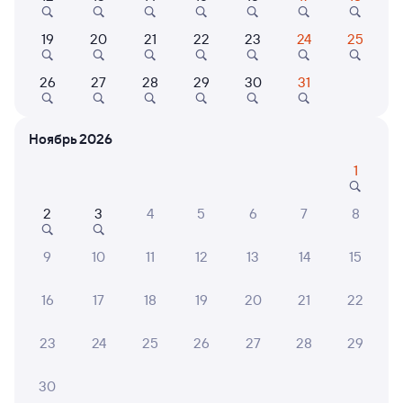
19
20
21
22
23
24
25
Коттеджи, дома
Квартира
Кварт
26
27
28
29
30
31
Калинки - Малинки
Квартира-студия с
Кварт
видом на парк
стиле
парк
Ноябрь 2026
18 ⁠000 ⁠₽
3 ⁠200 ⁠₽
3 ⁠200
1
2
3
4
5
6
7
8
6 причин купить ж/д билеты
9
10
11
12
13
14
15
Онлайн-покупка за 4 минуты
16
17
18
19
20
21
22
Онлайн-возврат билетов без очереди в кассу
Выбор любимых мест на схемах вагонов
23
24
25
26
27
28
29
Подробные ответы на вопросы о поездке или
30
покупке