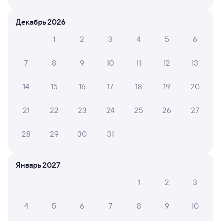
СМС-сопровождение до посадки в поезд
Декабрь 2026
Оформление без регистрации на сайте
1
2
3
4
5
6
7
8
9
10
11
12
13
Частые вопросы
Что нужно, чтобы сесть в поезд?
14
15
16
17
18
19
20
Как поменять билет на другую дату или
21
22
23
24
25
26
27
на другой поезд?
Как вернуть билет?
28
29
30
31
Что делать, если ошибся при вводе данных
пассажира?
Январь 2027
Как перевезти животное в поезде?
1
2
3
Как получить отчетные документы для
бухгалтерии?
4
5
6
7
8
9
10
Что делать, если оплата не проходит?