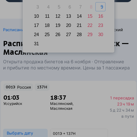
3
4
5
6
7
8
9
10
11
12
13
14
15
16
17
18
19
20
21
22
23
·
Расписание поездов
Ж/д билеты Уссурийск → Маслянский
24
25
26
27
28
29
30
Расписание поездов Уссурийск —
31
Маслянская
Открыта продажа билетов на 6 ноября · Отправление
и прибытие по местному времени. Цены за 1 пассажира
001Э
Россия
137Н
01:03
18:37
1 пересадка
Уссурийск
Маслянский
,
23 ч 19 м
Маслянская
5 д 22 ч 34 м
в пути
Выбрать дату
001Э + 137Н