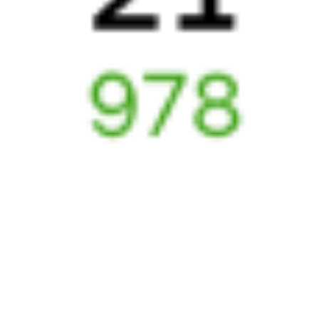
Вокзал Уссурийск
6 причин купить ж/д билеты именно здесь
Онлайн-покупка за 4 минуты
Онлайн-возврат билетов без очереди в кассу
Выбор любимых мест на схемах вагонов
Подробные ответы на вопросы о поездке или покупке
СМС-сопровождение до посадки в поезд
Оформление без регистрации на сайте
Частые вопросы
Что нужно, чтобы сесть в поезд?
Как поменять билет на другую дату или на другой поезд?
Как вернуть билет?