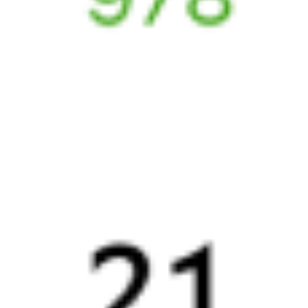
Найдём билет на поезд за вас
Даже если сейчас нет мест
Искать билеты
Узнайте расписание движения пассажирских поездов РЖД
из Уссурийска в Маслянского. Будьте внимательны, расписание
может измениться. На этой странице вы видите актуальное
расписание движения поездов в 2026 году.
Подробнее
о покупке билетов РЖД
А ещё здесь можно найти
Обратные билеты из Уссурийска в Маслянского
Авиабилеты
Уссурийск
→
Маслянский
Отели
Билеты на поезд
Маслянский