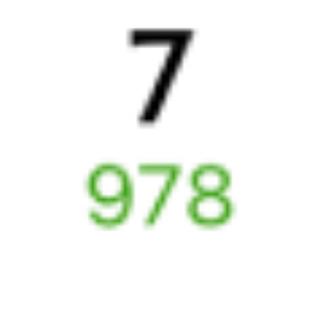
Выбрать дату
009Н + 125Н
18 894 ₽
поездки
от
009Н
137Н
15:55
18:37
1 пересадка
Уссурийск
Маслянский
,
11 ч 3 м
Маслянская
5 д 7 ч 42 м в пути
Выбрать дату
009Н + 137Н
16 828 ₽
поездки
от
009Н
093Н
15:55
18:37
1 пересадка
Уссурийск
Маслянский
,
11 ч 43 м
Маслянская
5 д 7 ч 42 м в пути
Выбрать дату
009Н + 093Н
19 802 ₽
поездки
от