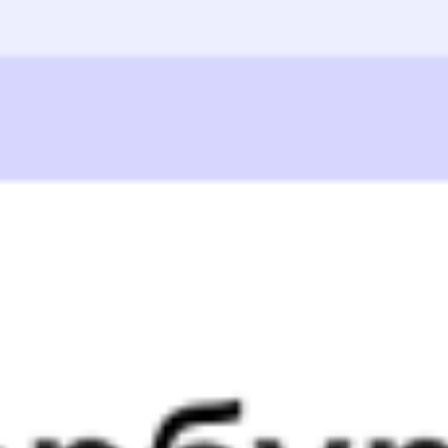
24 798 ₽
поездки
от
001Э
Россия
094*Е
01:03
05:20
1 пересадка
Уссурийск
Маслянский
,
23 ч 1 м
Маслянская
4 д 9 ч 17 м в пути
Выбрать дату
001Э + 093Е
23 197 ₽
поездки
от
001Э
Россия
125Н
Обь
01:03
00:26
1 пересадка
Уссурийск
Маслянский
,
4 ч 58 м
Маслянская
5 д 4 ч 23 м в пути
Выбрать дату
001Э + 125Н
25 086 ₽
поездки
от