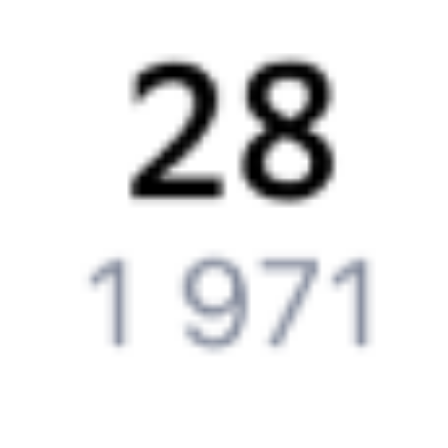
Что делать, если ошибся при вводе данных пассажира?
Как перевезти животное в поезде?
Как получить отчетные документы для бухгалтерии?
Что делать, если оплата не проходит?
Билеты РЖД
Вы можете заказать электронный жд билет и
железнодорожный билет на бланке РЖД.
Если вас интересует цена билета на поезд от
Уссурийска
до
Маслянского
, то укажите дату поездки. При этом вы увидите
стоимость билетов во всех доступных вагонах (плацкарт, купе
и др.) и сможете купить жд билеты
Уссурийск
–
Маслянский
онлайн.
Инструкция по приобретению билетов
Способы оплаты
Правила работы сервиса