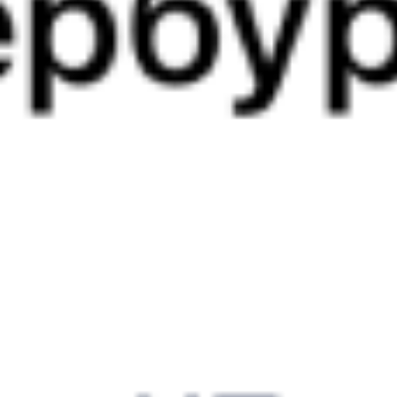
009Н
216С
15:55
16:26
1 пересадка
Уссурийск
Маслянский
,
13 ч 41 м
Маслянская
6 д 5 ч 31 м в пути
Выбрать дату
009Н + 216С
17 932 ₽
поездки
от
009Н
116Э
15:55
16:26
1 пересадка
Уссурийск
Маслянский
,
13 ч 41 м
Маслянская
6 д 5 ч 31 м в пути
Выбрать дату
009Н + 116Э
17 932 ₽
поездки
от
009Н
069Ь