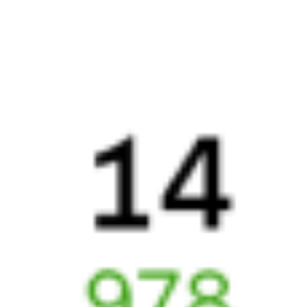
009Н
095Н
15:55
16:04
1 пересадка
Уссурийск
Маслянский
,
7 ч 52 м
Маслянская
5 д 5 ч 9 м в пути
Выбрать дату
009Н + 095Н
21 446 ₽
поездки
от
009Н
117Н
15:55
16:04
1 пересадка
Уссурийск
Маслянский
,
8 ч 33 м
Маслянская
5 д 5 ч 9 м в пути
Выбрать дату
009Н + 117Н
17 000 ₽
поездки
от