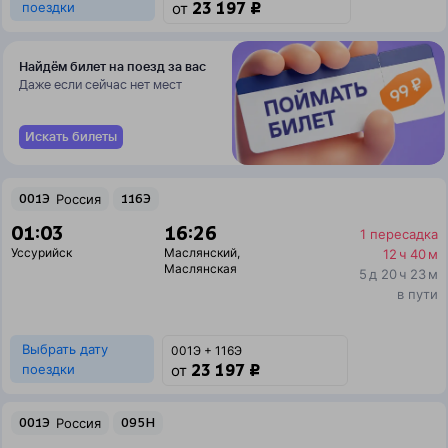
23 197 ₽
поездки
от
Найдём билет на поезд за вас
Даже если сейчас нет мест
Искать билеты
001Э
Россия
116Э
01:03
16:26
1 пересадка
Уссурийск
Маслянский
,
12 ч 40 м
Маслянская
5 д 20 ч 23 м
в пути
Выбрать дату
001Э + 116Э
23 197 ₽
поездки
от
001Э
Россия
095Н