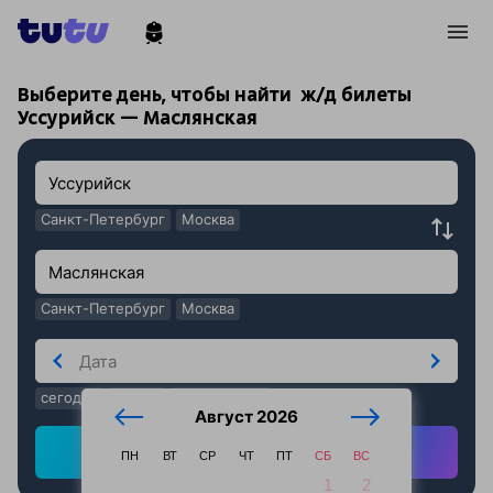
!
!
Выберите день, чтобы найти
ж/д билеты
Уссурийск — Маслянская
Санкт-Петербург
Москва
Санкт-Петербург
Москва
сегодня
завтра
послезавтра
Август 2026
Найти ж/д билеты
ПН
ВТ
СР
ЧТ
ПТ
СБ
ВС
1
2