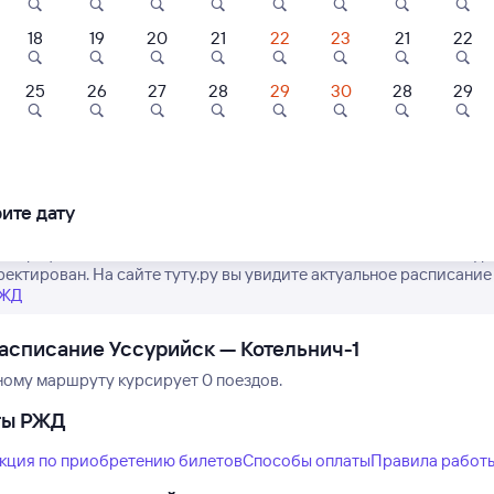
18
19
20
21
22
23
21
22
25
26
27
28
29
30
28
29
Нет рейсов по этому
ртира
Квартира
Квартира
Измените место отправления или при
омнатная
1-комнатная
2-комнатная
другой транспо
артира
Квартира
Квартира
ите дату
000 ⁠₽
1 ⁠600 ⁠₽
2 ⁠500 ⁠₽
е график движения поездов дальнего следования РЖД из Уссурий
ректирован. На сайте туту.ру вы увидите актуальное расписание
РЖД
асписание Уссурийск — Котельнич-1
ному маршруту курсирует 0 поездов.
ты РЖД
кция по приобретению билетов
Способы оплаты
Правила работ