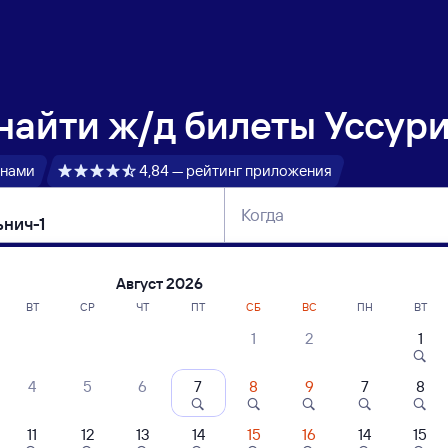
 найти
ж/д билеты Уссури
 нами
4,84 — рейтинг приложения
Когда
тербург
Москва
Сегодня
Завтра
Август 2026
ВТ
СР
ЧТ
ПТ
СБ
ВС
ПН
ВТ
1
2
1
сание поездов Уссурийск — Котельнич-
4
5
6
7
8
9
7
8
11
12
13
14
15
16
14
15