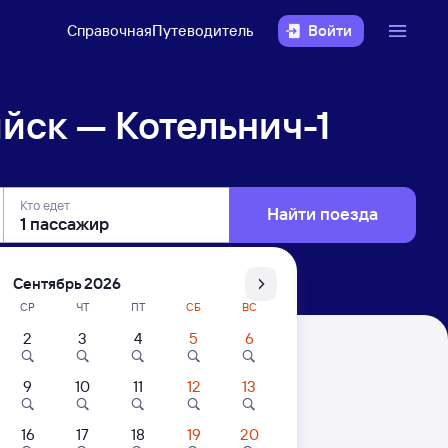
Справочная
Путеводитель
Войти
йск — Котельнич-1
Кто едет
Найти поезда
Сентябрь 2026
СР
ЧТ
ПТ
СБ
ВС
2
3
4
5
6
1
9
10
11
12
13
16
17
18
19
20