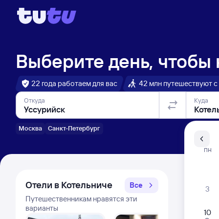
Выберите день, чтобы
22 года работаем для вас
42 млн путешествуют с
Откуда
Куда
Москва
Санкт-Петербург
Санкт-Пе
ПН
Распи
Отели в Котельниче
Все
3
Путешественникам нравятся эти
варианты
10