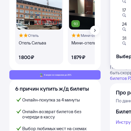
17
9,1
24
Отель
Мини-отель
Ква
31
Отель Сильва
Мини-отель Сильва
2-к
Кв
Выбер
1 ⁠800 ⁠₽
1 ⁠879 ⁠₽
2 ⁠
Посмотрит
быть скор
билетов 
6 причин купить ж/д билеты
Про р
Онлайн-покупка за 4 минуты
По дан
Биле
Онлайн-возврат билетов без
очереди в кассу
Инстру
Выбор любимых мест на схемах