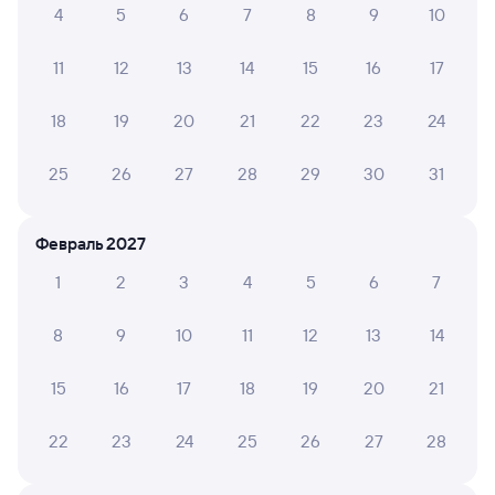
28 м в пути
06:45
07:13
4
5
6
7
8
9
10
Усолье-Сибирское
Ангарск
11
12
13
14
15
16
17
из Москвы Ярославской
в Владивосток (ж/д вокзал)
18
19
20
21
22
23
24
Дни следования
ближайшие: 8, 9, 10 августа
Маршрут
25
26
27
28
29
30
31
Плацкарт
Купе
СВ
от
1 ⁠318 ⁠₽
от
1 ⁠704 ⁠₽
от
4 ⁠746 ⁠₽
Выберите дату
Февраль 2027
1
2
3
4
5
6
7
Фирменный
070Я
Проходящий
8,9
8
9
10
11
12
13
14
26 м в пути
06:59
07:25
15
16
17
18
19
20
21
Усолье-Сибирское
Ангарск
из Москвы Ярославской
в Читу-2
22
23
24
25
26
27
28
Дни следования
ближайшие: 8, 9, 10 августа
Маршрут