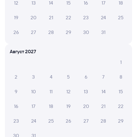
12
13
14
15
16
17
18
Выберите дату
Самый быстрый
Фирменный
19
20
21
22
23
24
25
002Э
Россия
Проходящий
8,4
26
27
28
29
30
31
24 м в пути
20:04
20:28
Август 2027
Усолье-Сибирское
Ангарск
из Москвы Ярославской
в Владивосток (ж/д вокзал)
1
Дни следования
ближайшие: 8, 9, 10 августа
Маршрут
2
3
4
5
6
7
8
Плацкарт
Купе
от
1 ⁠312 ⁠₽
от
2 ⁠230 ⁠₽
9
10
11
12
13
14
15
Выберите дату
16
17
18
19
20
21
22
23
24
25
26
27
28
29
Найдём билет на поезд за вас
Даже если сейчас нет мест
30
31