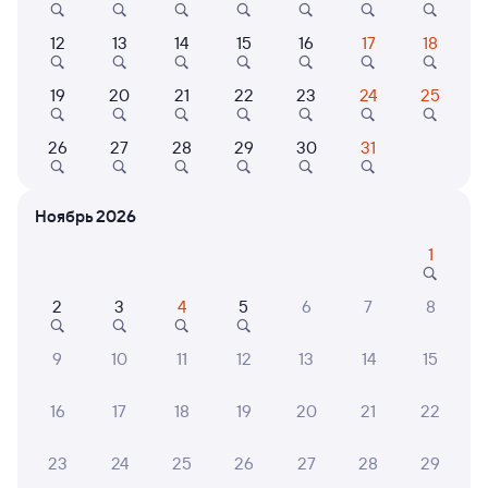
Выберите дату
12
13
14
15
16
17
18
19
20
21
22
23
24
25
148И
Проходящий
6,6
26
27
28
29
30
31
29 м в пути
04:48
05:17
Усолье-Сибирское
Ангарск
Ноябрь 2026
из Тайшета
в Иркутск Пасс.
1
Дни следования
ближайшие: 9, 11, 13 августа
Маршрут
2
3
4
5
6
7
8
Плацкарт
Купе
от
1 ⁠362 ⁠₽
от
2 ⁠431 ⁠₽
9
10
11
12
13
14
15
Выберите дату
16
17
18
19
20
21
22
082И
Проходящий
7,7
23
24
25
26
27
28
29