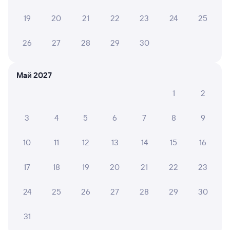
058И
Проходящий
7,3
19
20
21
22
23
24
25
26 м в пути
12:34
13:00
26
27
28
29
30
Усолье-Сибирское
Ангарск
из Красноярска Пасс
в Иркутск Пасс.
Май 2027
Дни следования
ближайшие: 9, 11, 13 августа
Маршрут
1
2
Плацкарт
Купе
3
4
5
6
7
8
9
от
1 ⁠362 ⁠₽
от
2 ⁠178 ⁠₽
Выберите дату
10
11
12
13
14
15
16
17
18
19
20
21
22
23
270С
Проходящий
8,1
24
25
26
27
28
29
30
27 м в пути
17:27
17:54
31
Усолье-Сибирское
Ангарск
из Адлера
в Читу-2