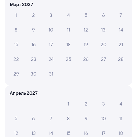
Март 2027
Плацкарт
Купе
от
1 ⁠312 ⁠₽
от
2 ⁠165 ⁠₽
1
2
3
4
5
6
7
Выберите дату
8
9
10
11
12
13
14
15
16
17
18
19
20
21
138Ы
Проходящий
8
30 м в пути
22
23
24
25
26
27
28
08:52
09:22
29
30
31
Усолье-Сибирское
Ангарск
из Абакана
в Иркутск Пасс.
Дни следования
ближайшие: 8, 10, 12 августа
Маршрут
Апрель 2027
1
2
3
4
Плацкарт
Купе
от
1 ⁠318 ⁠₽
от
1 ⁠647 ⁠₽
5
6
7
8
9
10
11
Выберите дату
12
13
14
15
16
17
18