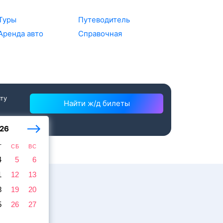
Туры
Путеводитель
Аренда авто
Справочная
ату
Найти ж/д билеты
26
Т
СБ
ВС
4
5
6
1
12
13
8
19
20
5
26
27
ссажира