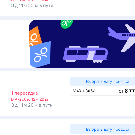
3 д 11 ч 33 м в пути
Выбрать дату поездки
8 77
от
614Х + 305Й
1 пересадка
В Актобе:
12 ч 28 м
3 д 11 ч 20 м в пути
Выбрать дату поездки