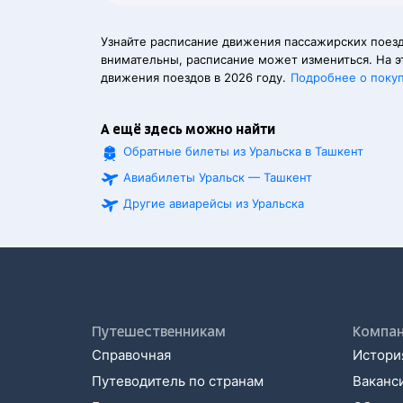
Узнайте расписание движения пассажирских поезд
внимательны, расписание может измениться. На э
движения поездов в 2026 году.
Подробнее о поку
А ещё здесь можно найти
Обратные билеты из Уральска в Ташкент
Авиабилеты Уральск — Ташкент
Другие авиарейсы из Уральска
Путешественникам
Компа
Справочная
История
Путеводитель по странам
Ваканс