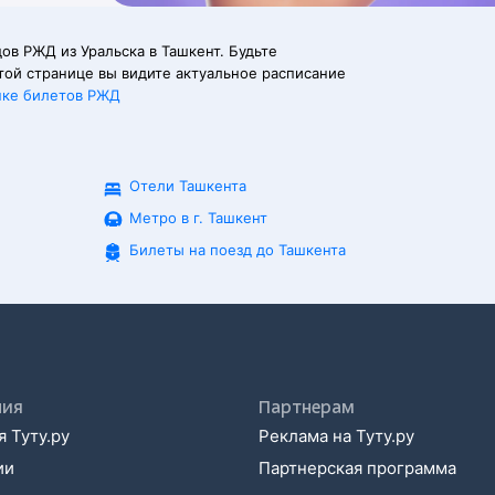
ов РЖД из Уральска в Ташкент. Будьте
той странице вы видите актуальное расписание
пке билетов РЖД
Отели Ташкента
Метро в г. Ташкент
Билеты на поезд до
Ташкента
ния
Партнерам
 Туту.ру
Реклама на Туту.ру
ии
Партнерская программа