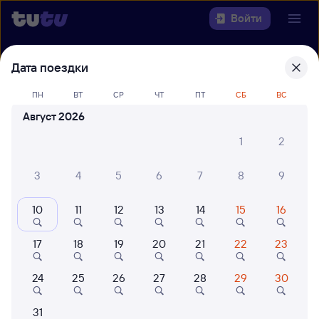
Войти
Выберите день, чтобы найти
ж/д
Дата поездки
билеты Уральск — Актобе
ПН
ВТ
СР
ЧТ
ПТ
СБ
ВС
Откуда
Август 2026
1
2
Куда
3
4
5
6
7
8
9
Когда
10
11
12
13
14
15
16
Кто едет
17
18
19
20
21
22
23
Найти поезда
24
25
26
27
28
29
30
31