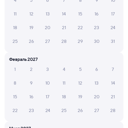
4
5
6
7
8
9
10
Уральск
Актобе
в Мангистау
11
12
13
14
15
16
17
Дни следования
ближайшие: 11, 13, 15 августа
Маршрут
18
19
20
21
22
23
24
Плацкарт
Купе
от
1 ⁠032 ⁠₽
от
1 ⁠470 ⁠₽
25
26
27
28
29
30
31
Выберите дату
Февраль 2027
008Ж
Проходящий
4,7
1
2
3
4
5
6
7
1 д 9 ч 58 м в пути
19:57
05:55
8
9
10
11
12
13
14
Уральск
Актобе
15
16
17
18
19
20
21
из Саратова-1 Пасс.
в Алматы-2
Дни следования
ближайшие: 10, 12, 14 августа
Маршрут
22
23
24
25
26
27
28
Плацкарт
Купе
от
1 ⁠029 ⁠₽
от
1 ⁠535 ⁠₽