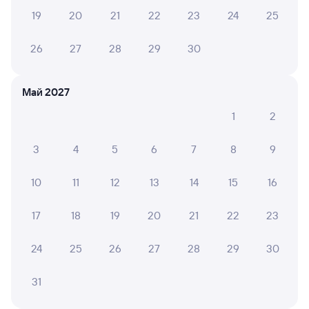
19
20
21
22
23
24
25
1 ⁠418 ⁠₽
2 ⁠310 ⁠₽
5 ⁠007
26
27
28
29
30
Отзывы пассажиров Туту о поездах
по этому направлению
Май 2027
1
2
Мы отображаем актуальные отзывы и не удаляем
отрицательные мнения
3
4
5
6
7
8
9
ТАТЬЯНА Т.
8
10
11
12
13
14
15
16
29 июня 2026 • Поезд 058Х
В целом неплохо за небольшую стоимость билета, но
17
18
19
20
21
22
23
нужно быть готовым к тому что поезд опаздывает в
среднем на полчаса.
24
25
26
27
28
29
30
31
ТАТЬЯНА Т.
10
27 июня 2026 • Поезд 058Х