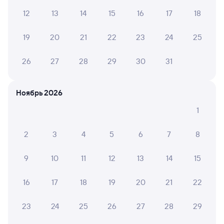
Самый быстрый
12
13
14
15
16
17
18
028Т
Проходящий
8,1
19
20
21
22
23
24
25
7 ч 12 м в пути
08:35
15:47
26
27
28
29
30
31
Уральск
Актобе
в Алматы-2
Ноябрь 2026
Дни следования
ближайшие: 11, 13, 15 августа
Маршрут
1
Купе
СВ
от
1 ⁠806 ⁠₽
от
2 ⁠183 ⁠₽
2
3
4
5
6
7
8
Выберите дату
9
10
11
12
13
14
15
16
17
18
19
20
21
22
058Х
Проходящий
7,7
1 д 10 ч 15 м в пути
12:22
22:37
23
24
25
26
27
28
29