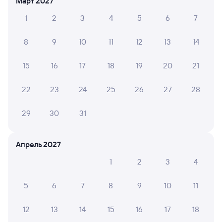
Март 2027
Выберите дату
1
2
3
4
5
6
7
8
9
10
11
12
13
14
Найдём билет на поезд за вас
Даже если сейчас нет мест
15
16
17
18
19
20
21
Искать билеты
22
23
24
25
26
27
28
29
30
31
Отели в Актобе
Все
Путешественникам нравятся эти варианты
Апрель 2027
1
2
3
4
8,6
8,8
5
6
7
8
9
10
11
Отель
Отель
12
13
14
15
16
17
18
Илек Отель
Hotel Fresh
Отель