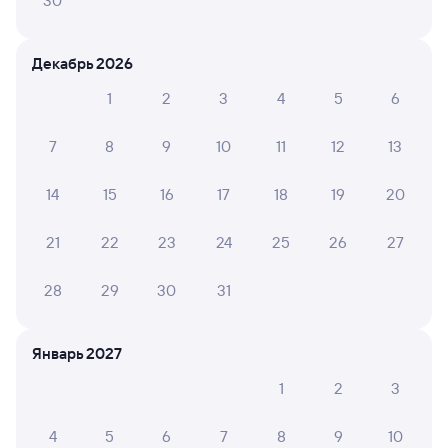
30
Искать билеты
Декабрь 2026
Отели в Саратове
1
2
3
4
5
6
Все
Путешественникам нравятся эти варианты
7
8
9
10
11
12
13
14
15
16
17
18
19
20
8,3
8,2
21
22
23
24
25
26
27
Отель
Отель
Отель
28
29
30
31
Гостиница "Саратов"
Гостиница Словакия
Гост
1 ⁠800 ⁠₽
4 ⁠300 ⁠₽
500 ⁠
Январь 2027
1
2
3
Отзывы пассажиров Туту о поездах
4
5
6
7
8
9
10
по этому направлению