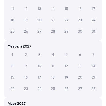
11
12
13
14
15
16
17
Мы отображаем актуальные отзывы и не удаляем
отрицательные мнения
18
19
20
21
22
23
24
Нелли С.
10
03 августа 2026 • Поезд 107Е
25
26
27
28
29
30
31
Персонал приветливый, предлагают горячие и
холодные напитки, и другой продуктовый
Февраль 2027
ассортимент. По просьбе регулируют температуру
кондиционера. Начальник поезда делает обход по
1
2
3
4
5
6
7
вагонам. Поезка прошла комфортно.
8
9
10
11
12
13
14
Екатерина Ш.
2
15
16
17
18
19
20
21
02 августа 2026 • Поезд 107Е
Туалет один был сломан ,какое-то время работал
22
23
24
25
26
27
28
второй , потом закончилась вода и в этом туалете .
Розетка в коридоре не работала
Март 2027