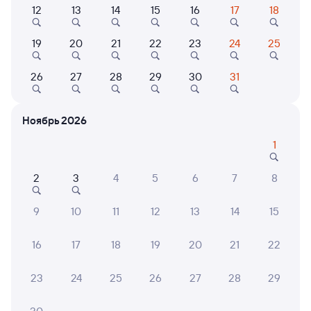
Выберите дату
12
13
14
15
16
17
18
19
20
21
22
23
24
25
147Е
Проходящий
7,7
26
27
28
29
30
31
2 д 6 ч 2 м в пути
03:46
08:48
Ульт-Ягун
Саратов-1 Пасс.
Ноябрь 2026
из Нижневартовска-1
Саратов
в Астрахань
1
Дни следования
ближайшие: 6, 7, 8 августа
Маршрут
2
3
4
5
6
7
8
Плацкарт
Купе
9
10
11
12
13
14
15
от
6 ⁠942 ⁠₽
от
7 ⁠355 ⁠₽
Выберите дату
16
17
18
19
20
21
22
23
24
25
26
27
28
29
Найдём билет на поезд за вас
Даже если сейчас нет мест