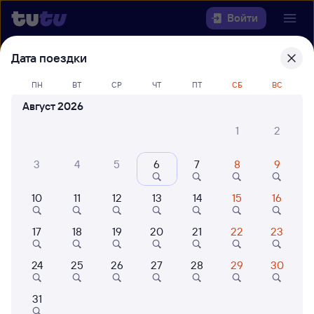
Войти
Дата поездки
Выберите день, чтобы найти
ж/д
билеты Ульт-Ягун — Саратов-1 Пасс.
ПН
ВТ
СР
ЧТ
ПТ
СБ
ВС
Август 2026
22 года работаем для вас
42 млн путешествуют с на
1
2
Откуда
3
4
5
6
7
8
9
Куда
10
11
12
13
14
15
16
Когда
17
18
19
20
21
22
23
Кто едет
24
25
26
27
28
29
30
Найти поезда
31