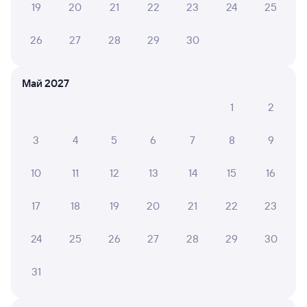
19
20
21
22
23
24
25
26
27
28
29
30
6 причин купить ж/д билеты
Онлайн-покупка за 4 минуты
Май 2027
1
2
Онлайн-возврат билетов без очереди в кассу
Выбор любимых мест на схемах вагонов
3
4
5
6
7
8
9
Подробные ответы на вопросы о поездке или
10
11
12
13
14
15
16
покупке
СМС-сопровождение до посадки в поезд
17
18
19
20
21
22
23
Оформление без регистрации на сайте
24
25
26
27
28
29
30
31
Частые вопросы
Что нужно, чтобы сесть в поезд?