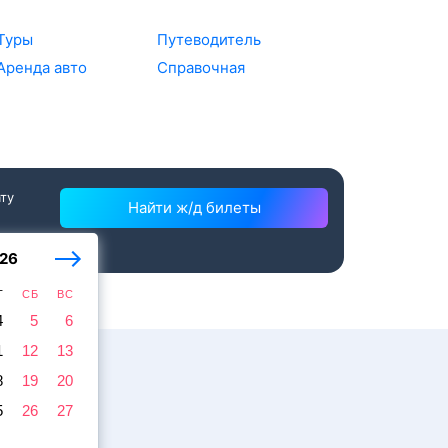
Туры
Путеводитель
Аренда авто
Справочная
ату
Найти ж/д билеты
26
Т
СБ
ВС
4
5
6
1
12
13
8
19
20
5
26
27
ажира