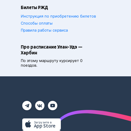
Билеты РЖД
Инструкция по приобретению билетов
Способы оплаты
Правила работы сервиса
Про расписание Улан-Удэ —
Харбин
По этому маршруту курсирует 0
поездов.
Загрузите в
App Store