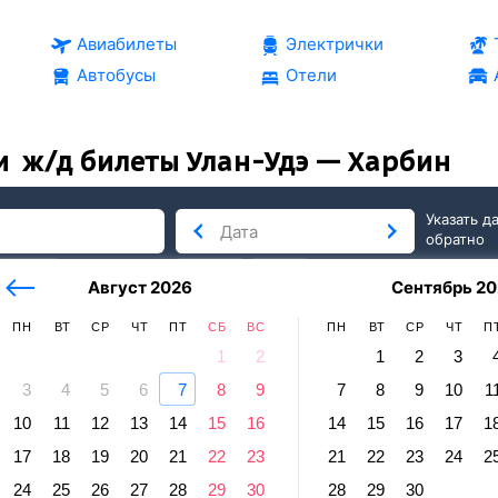
Авиабилеты
Электрички
Автобусы
Отели
и
ж/д билеты Улан-Удэ — Харбин
Указать д
обратно
тербург
сегодня
завтра
Август 2026
Сентябрь 20
послезавтра
ПН
ВТ
СР
ЧТ
ПТ
СБ
ВС
ПН
ВТ
СР
ЧТ
П
1
2
1
2
3
3
4
5
6
7
8
9
7
8
9
10
1
бин
10
11
12
13
14
15
16
14
15
16
17
1
Удэ — Харбин
17
18
19
20
21
22
23
21
22
23
24
2
правление и прибытие по местному времени. Цены за 1 пасс
24
25
26
27
28
29
30
28
29
30