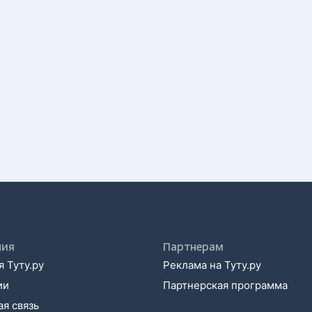
ния
Партнерам
 Туту.ру
Реклама на Туту.ру
ии
Партнерская программа
я связь