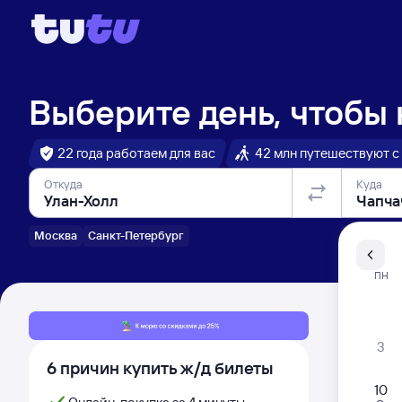
Выберите день, чтобы
22 года работаем для вас
42 млн путешествуют с
Откуда
Куда
Москва
Санкт-Петербург
Санкт-Пе
ПН
Распи
3
6 причин купить ж/д билеты
10