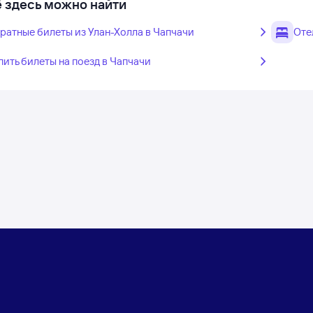
 здесь можно найти
ратные билеты из Улан-Холла в Чапчачи
Оте
пить билеты на поезд в Чапчачи