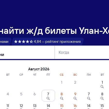
 найти
ж/д билеты Улан-Х
 нами
4,84 — рейтинг приложения
Когда
тербург
Москва
Сегодня
Завтра
Август 2026
ВТ
СР
ЧТ
ПТ
СБ
ВС
ПН
ВТ
1
2
1
сание поездов Улан-Холл — Чапчачи
4
5
6
7
8
9
7
8
11
12
13
14
15
16
14
15