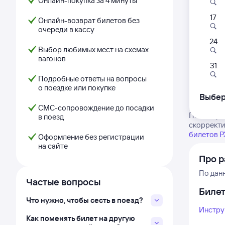
Онлайн-покупка за 4 минуты
17
Онлайн-возврат билетов без
очереди в кассу
24
Выбор любимых мест на схемах
вагонов
31
Подробные ответы на вопросы
о поездке или покупке
Выбер
СМС-сопровождение до посадки
Посмотрит
в поезд
скорректи
билетов 
Оформление без регистрации
на сайте
Про р
По дан
Частые вопросы
Биле
Что нужно, чтобы сесть в поезд?
Инстру
Как поменять билет на другую