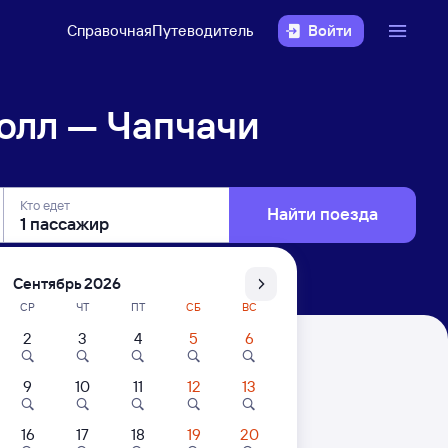
Справочная
Путеводитель
Войти
олл — Чапчачи
Кто едет
Найти поезда
Сентябрь 2026
СР
ЧТ
ПТ
СБ
ВС
2
3
4
5
6
9
10
11
12
13
16
17
18
19
20