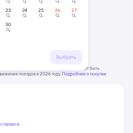
23
24
25
26
27
30
 маршруту
бытия, либо посмотрите
рт
Выбрать
апчачи. Будьте внимательны, график может быть
вижения поездов в 2026 году.
Подробнее о покупке
ы сервиса