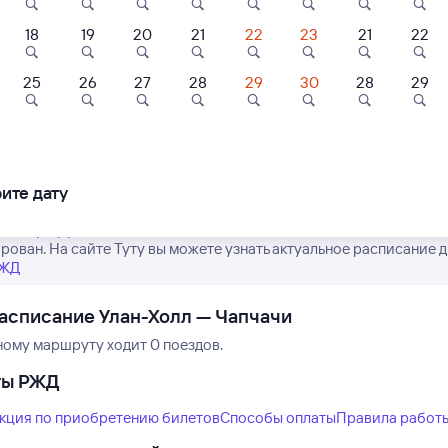
18
19
20
21
22
23
21
22
25
26
27
28
29
30
28
29
Нет рейсов по этому
Измените место отправления или при
другой транспо
ите дату
е маршрут поездов дальнего следования РЖД из Улан-Холла в Ч
рован. На сайте Туту вы можете узнать актуальное расписание д
РЖД
асписание Улан-Холл — Чапчачи
ному маршруту ходит 0 поездов.
ты РЖД
кция по приобретению билетов
Способы оплаты
Правила работ