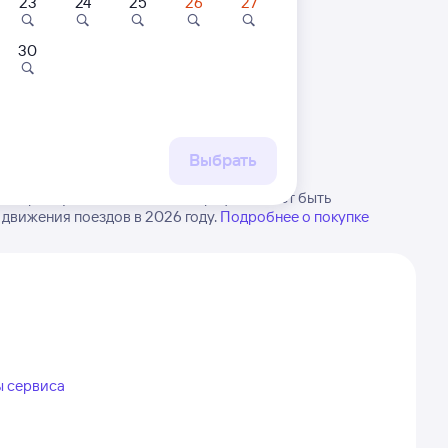
23
24
25
26
27
30
 маршруту
бытия, либо посмотрите
рт
Выбрать
алари. Будьте внимательны, график может быть
 движения поездов в 2026 году.
Подробнее о покупке
ы сервиса