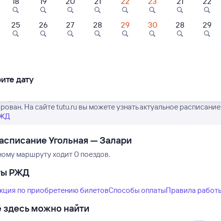
18
19
20
21
22
23
21
22
25
26
27
28
29
30
28
29
Нет рейсов по этому
Измените место отправления или при
другой транспо
ите дату
е расписание поездов дальнего следования РЖД из Угольной в З
рован. На сайте tutu.ru вы можете узнать актуальное расписание
РЖД
асписание Угольная — Залари
ному маршруту ходит 0 поездов.
ты РЖД
кция по приобретению билетов
Способы оплаты
Правила работ
 здесь можно найти