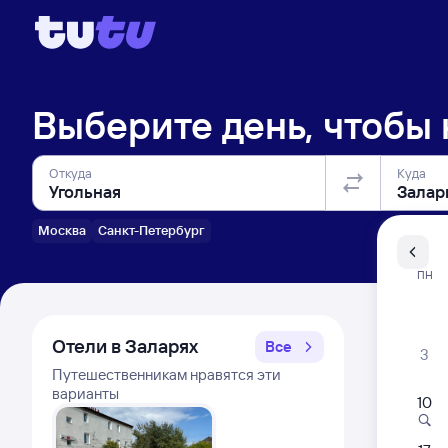
Выберите день, чтобы
Откуда
Куда
Москва
Санкт-Петербург
Санкт-Пе
ПН
Распи
Отели в Заларях
Все
3
Путешественникам нравятся эти
варианты
10