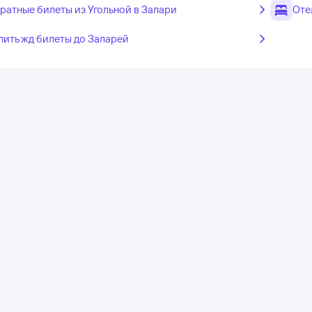
ратные билеты из Угольной в Залари
Оте
пить жд билеты до Заларей