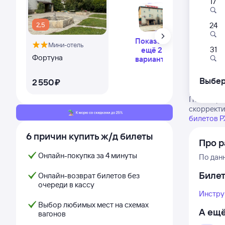
17
2,5
24
Показать
Мини-отель
31
ещё 2
Фортуна
варианта
Выбер
2 ⁠550 ⁠₽
Посмотрит
скорректи
билетов 
6 причин купить ж/д билеты
Про р
Онлайн-покупка за 4 минуты
По дан
Биле
Онлайн-возврат билетов без
очереди в кассу
Инстру
Выбор любимых мест на схемах
А ещё
вагонов