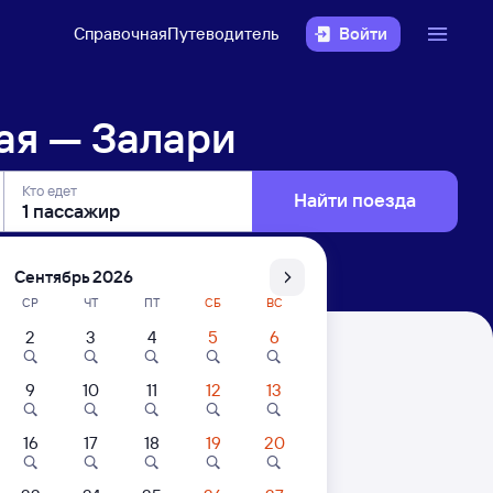
Справочная
Путеводитель
Войти
ая — Залари
Кто едет
Найти поезда
Сентябрь 2026
СР
ЧТ
ПТ
СБ
ВС
2
3
4
5
6
9
10
11
12
13
16
17
18
19
20