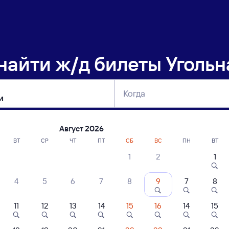
 найти
ж/д билеты Угольн
Когда
тербург
Москва
Сегодня
Завтра
Август 2026
ВТ
СР
ЧТ
ПТ
СБ
ВС
ПН
ВТ
1
2
1
сание поездов Угольная — Залари
4
5
6
7
8
9
7
8
11
12
13
14
15
16
14
15