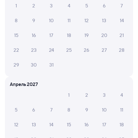
Онлайн-покупка за 4 минуты
1
2
3
4
5
6
7
Онлайн-возврат билетов без очереди в кассу
8
9
10
11
12
13
14
Выбор любимых мест на схемах вагонов
15
16
17
18
19
20
21
Подробные ответы на вопросы о поездке или
покупке
22
23
24
25
26
27
28
СМС-сопровождение до посадки в поезд
29
30
31
Оформление без регистрации на сайте
Апрель 2027
Частые вопросы
1
2
3
4
Что нужно, чтобы сесть в поезд?
5
6
7
8
9
10
11
Как поменять билет на другую дату или
на другой поезд?
12
13
14
15
16
17
18
Как вернуть билет?