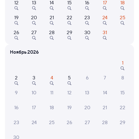
12
13
14
15
16
17
18
001Э
Россия
Проходящий
8,4
19
20
21
22
23
24
25
2 д 4 ч 33 м в пути
23:13
02:46
26
27
28
29
30
31
Угольная
Приисковая
Трудовое
Приисковый
из Владивостока (ж/д вокзал)
в Москву Ярославскую
Ноябрь 2026
Дни следования
ближайшие: 8, 9, 10 августа
Маршрут
1
Плацкарт
Купе
2
3
4
5
6
7
8
от
8 ⁠488 ⁠₽
от
9 ⁠511 ⁠₽
Выберите дату
9
10
11
12
13
14
15
16
17
18
19
20
21
22
Найдём билет на поезд за вас
Даже если сейчас нет мест
23
24
25
26
27
28
29
Искать билеты
30