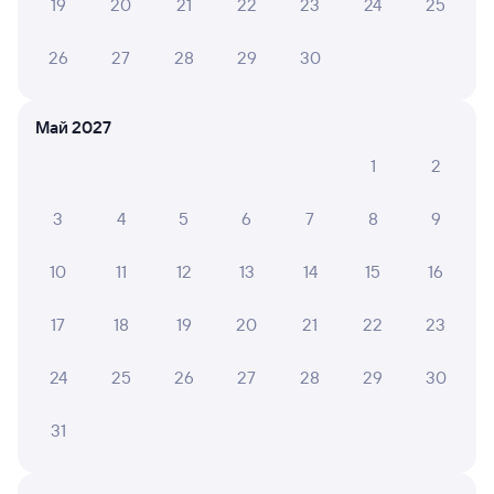
19
20
21
22
23
24
25
Что делать, если ошибся при вводе данных
пассажира?
26
27
28
29
30
Как перевезти животное в поезде?
Как получить отчетные документы для
Май 2027
бухгалтерии?
1
2
Что делать, если оплата не проходит?
3
4
5
6
7
8
9
Посмотрите расписание поездов дальнего следования РЖД
10
11
12
13
14
15
16
из Угольной в Приисковую. Будьте внимательны, график
может быть скорректирован. На сайте tutu.ru вы можете
узнать актуальное расписание движения поездов
17
18
19
20
21
22
23
в 2026 году.
Подробнее о покупке билетов РЖД
24
25
26
27
28
29
30
Про расписание Угольная — Приисковая
Время поездки выходит 51 час 19 минут.
Поезда
31
из Угольной в Приисковую проходят через города:
Хабаровск
,
Уссурийск
,
Биробиджан
,
Белогорск
,
Свободный
,
Спасск-Дальний
,
Лесозаводск
,