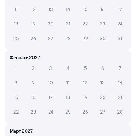
ЛИАНА Т.
10
04 августа 2026 • Поезд 001Э «Россия»
11
12
13
14
15
16
17
Приятное и впечатление и поездка. Спасибо большое
18
19
20
21
22
23
24
25
26
27
28
29
30
31
ЮЛИЯ Л.
10
04 августа 2026 • Поезд 001Э «Россия»
Очень хороший поезд,даже душ есть!
Февраль 2027
1
2
3
4
5
6
7
ЕЛЕНА Р.
10
8
9
10
11
12
13
14
04 августа 2026 • Поезд 009Н
Очень хороший 3 вагон. Персонал вежливый. В
15
16
17
18
19
20
21
туалете чисто. Нам понравился.
22
23
24
25
26
27
28
6 причин купить ж/д билеты
Март 2027