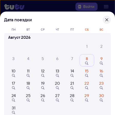
Войти
Дата поездки
Выберите день, чтобы найти
ж/д
ПН
ВТ
СР
ЧТ
ПТ
СБ
ВС
билеты Угольная — Приисковая
Август 2026
Откуда
1
2
Куда
3
4
5
6
7
8
9
Когда
10
11
12
13
14
15
16
Кто едет
17
18
19
20
21
22
23
24
25
26
27
28
29
30
Найти поезда
31