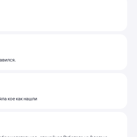
авился.
яла кое как нашли