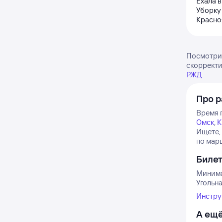
Ехала в
Уборку 
Красно
Посмотрит
скорректи
РЖД
Про р
Время 
Омск
,
К
Ищете,
по марш
Биле
Минимал
Угольна
Инстру
А ещё