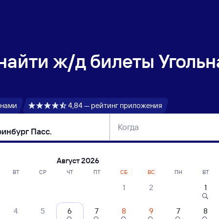
 найти
ж/д билеты Угольн
 нами
4,84 — рейтинг приложения
Когда
тербург
Москва
Сегодня
Завтра
Август 2026
ВТ
СР
ЧТ
ПТ
СБ
ВС
ПН
ВТ
1
2
1
сание поездов Угольная — Екатеринбур
4
5
6
7
8
9
7
8