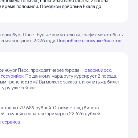
оброжелательная , спокойная Работала на 2 вагона.
ое время положили. Поездкой довольна Ехала до
еринбург Пасс.. Будьте внимательны, график может быть
ения поездов в 2026 году.
Подробнее о покупке билетов
ринбург Пасс. проходят через города:
Новосибирск
,
,
Уссурийск
.
По данному маршруту курсирует 2 поезда.
ным транспортом? Вы можете заказать и купить жд билет
ту.ру уже сейчас.
ставлять 17 689 рублей.
Стоимость жд билета
ей, в купейном вагоне примерно 22 626 рублей.
ы сервиса