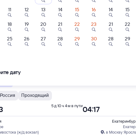
ние поездов Екатеринбург Пасс. — Угольная
дажа билетов на 4 ноября. Отправление и прибытие по местному времени
11
12
13
14
15
16
14
15
 быстрый
18
19
20
21
22
23
21
22
Н
Проходящий
5 д 7 ч 5 м в пути
8
16:33
25
26
27
28
29
30
28
29
0
8,9
8,8
я
Екатеринбур
Отель
Отель
Отель
ое
Екатер
ивостока (ж/д вокзал)
в Москву Яросл
ль Визави
Отель Высоцкий
Cosmos
Екатеринбург
ледования
ближайшие: 7, 8, 9 августа
Ма
ите дату
шбэк 135
Кешбэк 255
енный
15 ⁠₽
15 ⁠141 ⁠₽
8 ⁠500 ⁠₽
Россия
Проходящий
5 д 10 ч 4 м в пути
3
04:17
я
Екатеринбур
ое
Екатер
ивостока (ж/д вокзал)
в Москву Яросл