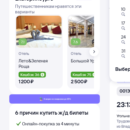
Расписа
Путешественникам нравятся эти
Открыта про
10
варианты
Самый
17
009
14:2
24
7,1
7,6
8,
Угольна
31
Отель
Отель
Трудов
из Влад
Лето&Зеленая
Большой Урал
Оте
Роща
Дни с
Выбер
Кешбэк 36
Кешбэк 75
Ке
Фирм
1 ⁠200 ⁠₽
2 ⁠500 ⁠₽
4 ⁠5
001Э
23:1
6 причин купить ж/д билеты
Угольна
Трудов
Онлайн-покупка за 4 минуты
из Влад