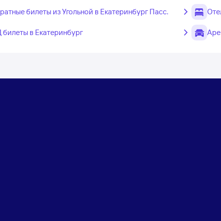
ратные билеты из Угольной в Екатеринбург Пасс.
Оте
 билеты в Екатеринбург
Аре