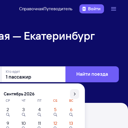
Справочная
Путеводитель
Войти
ая — Екатеринбург
Кто едет
Найти поезда
Сентябрь 2026
СР
ЧТ
ПТ
СБ
ВС
2
3
4
5
6
г Пасс.
9
10
11
12
13