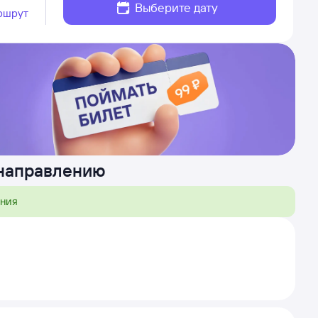
Выберите дату
ршрут
 направлению
ения