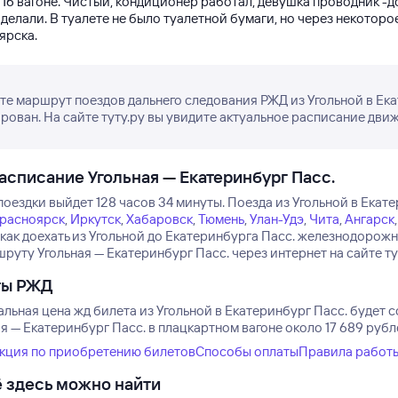
 16 вагоне. Чистый, кондиционер работал, девушка проводник -д
делали. В туалете не было туалетной бумаги, но через некотор
ярска.
е маршрут поездов дальнего следования РЖД из Угольной в Екат
рован. На сайте туту.ру вы увидите актуальное расписание движ
асписание Угольная — Екатеринбург Пасс.
поездки выйдет 128 часов 34 минуты.
Поезда из Угольной в Екате
расноярск
,
Иркутск
,
Хабаровск
,
Тюмень
,
Улан-Удэ
,
Чита
,
Ангарск
 как доехать из Угольной до Екатеринбурга Пасс. железнодорож
руту Угольная — Екатеринбург Пасс. через интернет на сайте ту
ты РЖД
ьная цена жд билета из Угольной в Екатеринбург Пасс. будет со
я — Екатеринбург Пасс. в плацкартном вагоне около 17 689 рубл
кция по приобретению билетов
Способы оплаты
Правила работ
 здесь можно найти