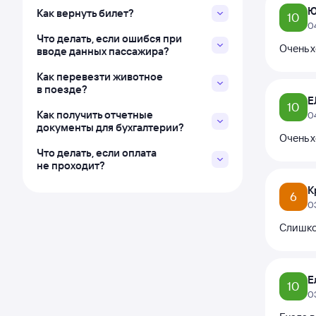
Ю
Как вернуть билет?
10
0
Что делать, если ошибся при
Очень 
вводе данных пассажира?
Как перевезти животное
в поезде?
Е
10
Как получить отчетные
0
документы для бухгалтерии?
Очень 
Что делать, если оплата
не проходит?
К
6
0
Слишком
Е
10
0