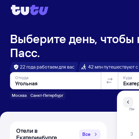
Выберите день, чтобы
Пасс.
22 года работаем для вас
42 млн путешествуют с
Откуда
Куда
Москва
Санкт-Петербург
Санкт-Пе
ПН
Распи
Отели в
3
Все
Екатеринбурге