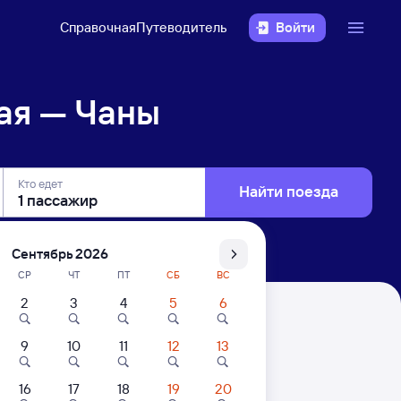
Справочная
Путеводитель
Войти
ая — Чаны
Кто едет
Найти поезда
Сентябрь 2026
СР
ЧТ
ПТ
СБ
ВС
2
3
4
5
6
9
10
11
12
13
16
17
18
19
20