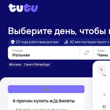
Выберите день, чтобы
22 года работаем для вас
42 млн путешествуют с
Откуда
Куда
Москва
Санкт-Петербург
Санкт-Пе
ПН
Распи
3
6 причин купить ж/д билеты
10