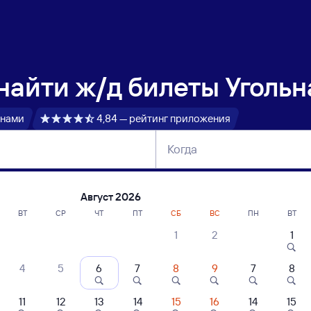
 найти
ж/д билеты Угольн
 нами
4,84 — рейтинг приложения
Когда
тербург
Москва
Сегодня
Завтра
Август 2026
ВТ
СР
ЧТ
ПТ
СБ
ВС
ПН
ВТ
1
2
1
сание поездов Угольная — Чаны
4
5
6
7
8
9
7
8
11
12
13
14
15
16
14
15