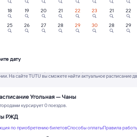
18
19
20
21
22
23
21
22
25
26
27
28
29
30
28
29
Нет рейсов по этому
Измените место отправления или при
другой транспо
ите дату
ремя отправления и прибытия пассажирских поездов РЖД из Уго
нии. На сайте TUTU вы сможете найти актуальное расписание дв
асписание Угольная — Чаны
городами курсирует 0 поездов.
ты РЖД
кция по приобретению билетов
Способы оплаты
Правила работ