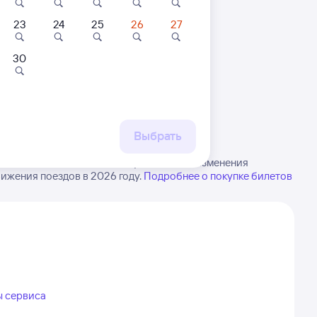
23
24
25
26
27
30
 маршруту
бытия, либо посмотрите
рт
Выбрать
льной в Чаны. Имейте в виду, возможны изменения
ижения поездов в 2026 году.
Подробнее о покупке билетов
ы сервиса