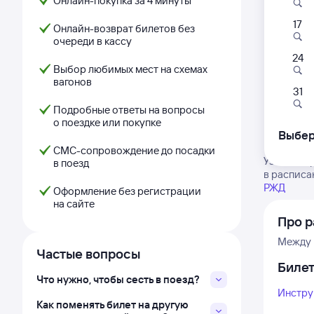
Онлайн-покупка за 4 минуты
17
Онлайн-возврат билетов без
очереди в кассу
24
Выбор любимых мест на схемах
вагонов
31
Подробные ответы на вопросы
о поездке или покупке
Выбер
СМС-сопровождение до посадки
Узнайте в
в поезд
в расписа
РЖД
Оформление без регистрации
на сайте
Про р
Между 
Частые вопросы
Биле
Что нужно, чтобы сесть в поезд?
Инстру
Как поменять билет на другую