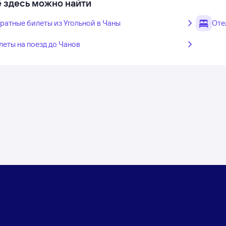
 здесь можно найти
ратные билеты из Угольной в Чаны
Оте
леты на поезд до Чанов