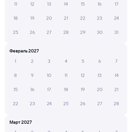
11
12
13
14
15
16
17
А ещё здесь можно найти
18
19
20
21
22
23
24
Обратные билеты из Угольной в Баду
Отели
25
26
27
28
29
30
31
ЖД билеты в Баду
Февраль 2027
1
2
3
4
5
6
7
8
9
10
11
12
13
14
15
16
17
18
19
20
21
22
23
24
25
26
27
28
Март 2027