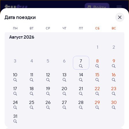
Войти
Дата поездки
Выберите день, чтобы найти
ж/д
ПН
ВТ
СР
ЧТ
ПТ
СБ
ВС
билеты Угольная — Бада
Август 2026
22 года работаем для вас
42 млн путешествуют с на
1
2
Откуда
3
4
5
6
7
8
9
Куда
10
11
12
13
14
15
16
Когда
17
18
19
20
21
22
23
Кто едет
24
25
26
27
28
29
30
31
Найти поезда