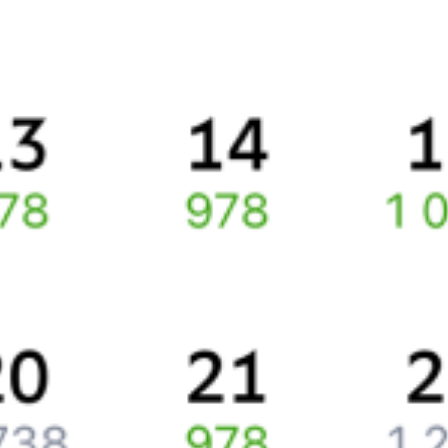
Способы оплаты
Правила работы сервиса
Про расписание Уфа — Южный
По выбранному маршруту курсирует 0 поездов.
Ищете как добраться из
Уфы
до
Барнаула
или как доехать на
поезде?
Попробуйте заказать и купить железнодорожный билет по
маршруту
Уфа
–
Барнаул
через интернет прямо сейчас.
Путешественникам
Справочная
Путеводитель по странам
Бонусная программа
Подарочные сертификаты