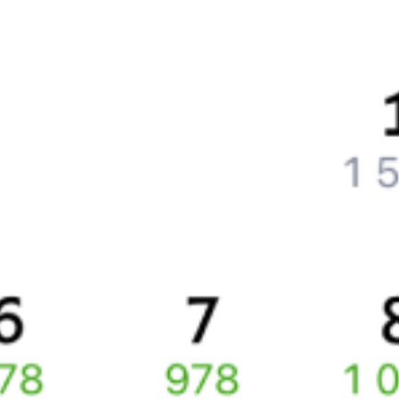
Частые вопросы
Что нужно, чтобы сесть в поезд?
Как поменять билет на другую дату или на другой поезд?
Как вернуть билет?
Что делать, если ошибся при вводе данных пассажира?
Как перевезти животное в поезде?
Как получить отчетные документы для бухгалтерии?
Что делать, если оплата не проходит?
Билеты РЖД
Вы можете заказать электронный жд билет и
железнодорожный билет на бланке РЖД.
Если вас интересует цена билета на поезд от
Уфы
до
Барнаула
,
то укажите дату поездки. При этом вы увидите стоимость
билетов во всех доступных вагонах (плацкарт, купе и др.)
и сможете купить жд билеты
Уфа
–
Барнаул
онлайн.
Инструкция по приобретению билетов