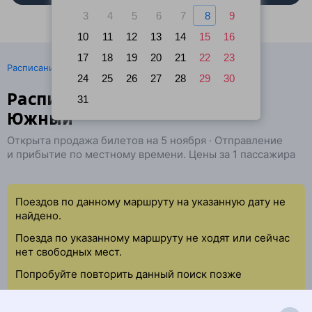
3
4
5
6
7
8
9
10
11
12
13
14
15
16
17
18
19
20
21
22
23
·
Расписание поездов
Ж/д билеты Уфа → Барнаул
24
25
26
27
28
29
30
Расписание поездов Уфа —
31
Южный
Открыта продажа билетов на 5 ноября · Отправление
и прибытие по местному времени. Цены за 1 пассажира
Поездов по данному маршруту на указанную дату не
найдено.
Поезда по указанному маршруту не ходят или сейчас
нет свободных мест.
Попробуйте повторить данный поиск позже