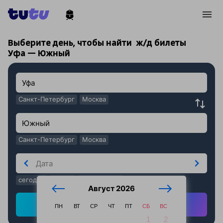
!
!
Выберите день, чтобы найти
ж/д билеты
Уфа — Южный
Санкт-Петербург
Москва
Санкт-Петербург
Москва
сегодня
завтра
послезавтра
Август 2026
Найти ж/д билеты
ПН
ВТ
СР
ЧТ
ПТ
СБ
ВС
1
2