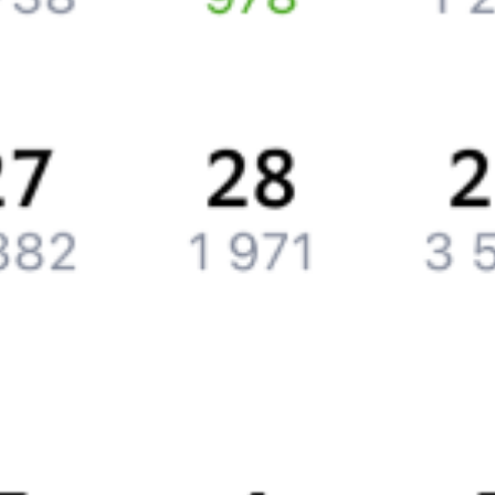
Компания
История Туту.ру
Вакансии
Обратная связь
Контактная информация
Партнерам
Реклама на Туту.ру
Партнерская программа
Загрузите в
App Store
Загрузите в
Google Play
Загрузите в