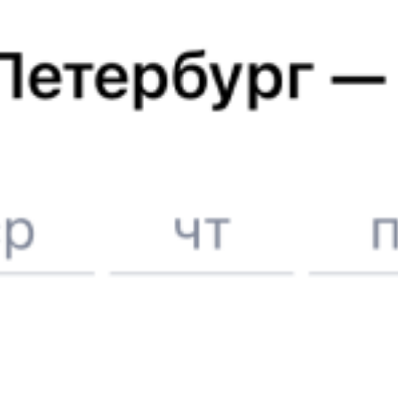
Билеты на поезд до
Барнаула
Вокзал Уфа
Отели в Барнауле
Поддержка 24/7 на Туту
6 причин купить ж/д билеты именно здесь
Онлайн-покупка за 4 минуты
Онлайн-возврат билетов без очереди в кассу
Выбор любимых мест на схемах вагонов
Подробные ответы на вопросы о поездке или покупке
СМС-сопровождение до посадки в поезд
Оформление без регистрации на сайте