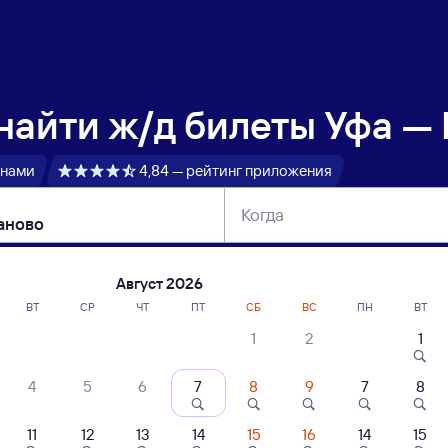
 найти
ж/д билеты Уфа —
 нами
4,84 — рейтинг приложения
Когда
тербург
Москва
Сегодня
Завтра
Август 2026
ВТ
СР
ЧТ
ПТ
СБ
ВС
ПН
ВТ
1
2
1
сание поездов Уфа — Шафраново
4
5
6
7
8
9
7
8
11
12
13
14
15
16
14
15