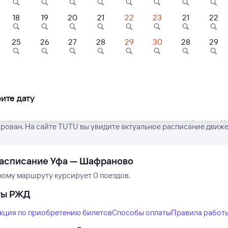
18
19
20
21
22
23
21
22
25
26
27
28
29
30
28
29
Нет рейсов по этому
Измените место отправления или при
другой транспо
ите дату
е расписание поездов дальнего следования РЖД из Уфы в Шафра
рован. На сайте TUTU вы увидите актуальное расписание движен
расписание Уфа — Шафраново
ному маршруту курсирует 0 поездов.
ты РЖД
кция по приобретению билетов
Способы оплаты
Правила работ