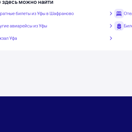
 здесь можно найти
ратные билеты из Уфы в Шафраново
Оте
угие авиарейсы из Уфы
Бил
кзал Уфа