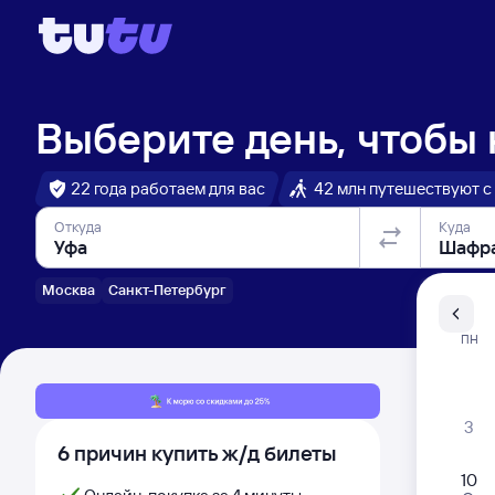
Выберите день, чтобы
22 года работаем для вас
42 млн путешествуют с
Откуда
Куда
Москва
Санкт-Петербург
Санкт-Пе
ПН
Распи
3
6 причин купить ж/д билеты
10