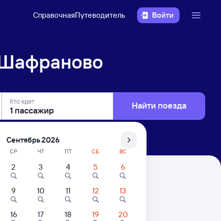
Справочная
Путеводитель
Войти
 Шафраново
Кто едет
Найти поезда
Сентябрь 2026
СР
ЧТ
ПТ
СБ
ВС
2
3
4
5
6
9
10
11
12
13
16
17
18
19
20