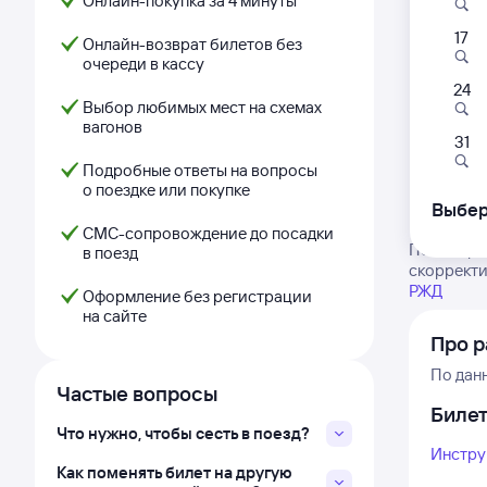
Онлайн-покупка за 4 минуты
17
Онлайн-возврат билетов без
очереди в кассу
24
Выбор любимых мест на схемах
вагонов
31
Подробные ответы на вопросы
о поездке или покупке
Выбер
СМС-сопровождение до посадки
Посмотрит
в поезд
скорректи
РЖД
Оформление без регистрации
на сайте
Про 
По дан
Частые вопросы
Биле
Что нужно, чтобы сесть в поезд?
Инстру
Как поменять билет на другую