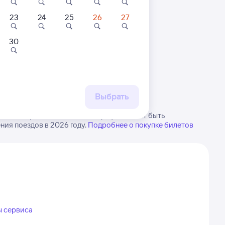
23
24
25
26
27
30
 маршруту
бытия, либо посмотрите
рт
Выбрать
ново. Будьте внимательны, график может быть
ия поездов в 2026 году.
Подробнее о покупке билетов
ы сервиса