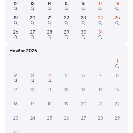
12
13
14
15
16
17
18
Найдём билет на поезд за вас
Даже если сейчас нет мест
19
20
21
22
23
24
25
26
27
28
29
30
31
Искать билеты
Отели в Северской
Ноябрь 2026
Все
Путешественникам нравятся эти варианты
1
2
3
4
5
6
7
8
9
10
11
12
13
14
15
Коттеджи, дома
Коттеджи, дома
Коттед
16
17
18
19
20
21
22
Домик в долине
Уютный гостевой
Заго
дом Зеленогорье с
Sober 
23
24
25
26
27
28
29
видом на горы
House
12 ⁠000 ⁠₽
10 ⁠000 ⁠₽
34 ⁠5
30