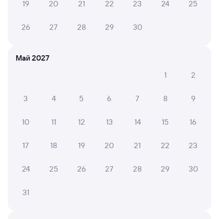
19
20
21
22
23
24
25
Оформление без регистрации на сайте
26
27
28
29
30
Частые вопросы
Май 2027
Что нужно, чтобы сесть в поезд?
1
2
Как поменять билет на другую дату или
на другой поезд?
3
4
5
6
7
8
9
Как вернуть билет?
Что делать, если ошибся при вводе данных
10
11
12
13
14
15
16
пассажира?
17
18
19
20
21
22
23
Как перевезти животное в поезде?
Как получить отчетные документы для
24
25
26
27
28
29
30
бухгалтерии?
Что делать, если оплата не проходит?
31