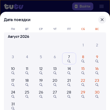
Войти
Дата поездки
Выберите день, чтобы найти
ж/д
билеты Уфа — Северская
ПН
ВТ
СР
ЧТ
ПТ
СБ
ВС
Август 2026
22 года работаем для вас
42 млн путешествуют с на
1
2
Откуда
3
4
5
6
7
8
9
Куда
10
11
12
13
14
15
16
Когда
17
18
19
20
21
22
23
Кто едет
24
25
26
27
28
29
30
Найти поезда
31