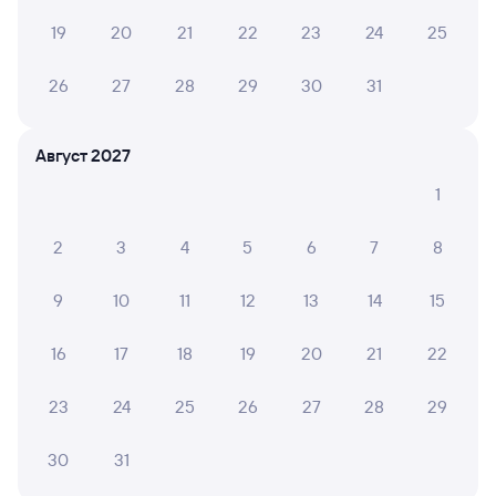
8 582 рублей, в купейном вагоне примерно
11 107 рублей.
19
20
21
22
23
24
25
Инструкция по приобретению билетов
26
27
28
29
30
31
Способы оплаты
Правила работы сервиса
А ещё здесь можно найти
Август 2027
Обратные билеты из Уфы в Северскую
1
Отели Северской
2
3
4
5
6
7
8
Другие авиарейсы из Уфы
9
10
11
12
13
14
15
ЖД билеты до Северской
16
17
18
19
20
21
22
Вокзал Уфа
23
24
25
26
27
28
29
30
31