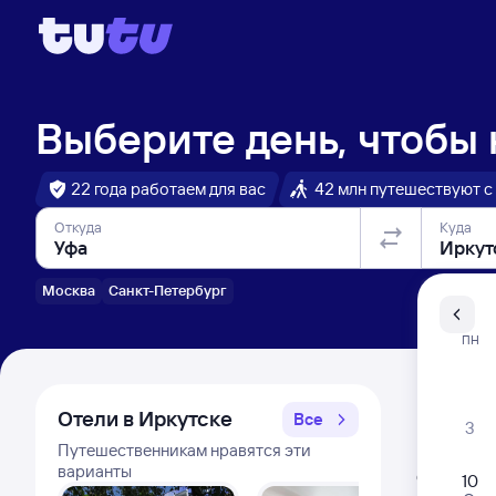
Выберите день, чтобы
22 года работаем для вас
42 млн путешествуют с
Откуда
Куда
Москва
Санкт-Петербург
Санкт-Пе
ПН
Распи
Отели в Иркутске
Все
3
Путешественникам нравятся эти
Расписа
варианты
Открыта про
10