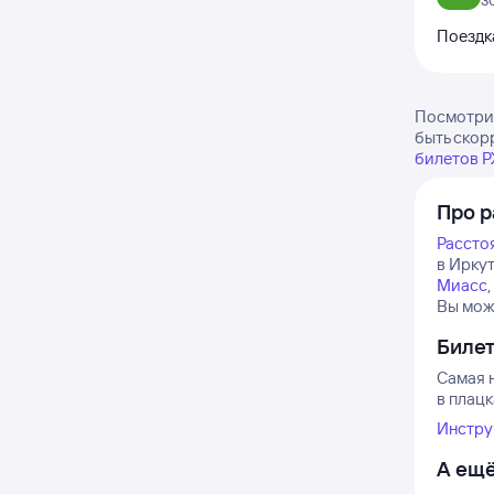
3
Поездк
Посмотрит
быть скор
билетов 
Про р
Рассто
в Иркут
Миасс
,
Вы мож
Биле
Самая н
в плацк
Инстру
А ещё