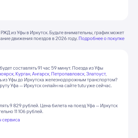
РЖД из Уфы в Иркутск. Будьте внимательны, график может
сание движения поездов в 2026 году.
Подробнее о покупке
будет составлять 91 час 59 минут.
Поезда из Уфы
ноярск
,
Курган
,
Ангарск
,
Петропавловск
,
Златоуст
,
ть из Уфы до Иркутска железнодорожным транспортом?
ту Уфа — Иркутск онлайн на сайте tutu уже сейчас.
лять 9 829 рублей.
Цена билета на поезд Уфа — Иркутск
ельно 11 106 рублей.
ы сервиса