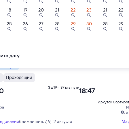
18
19
20
21
22
23
21
22
С
Проходящий
3 д 20 ч 22 м в пути
4
19:06
4
25
26
27
28
29
30
28
29
ль
Квартира
Отель
Иркутск Сортиро
пы
И
ль «Иркутск»
Однокомнатная
Апартаменты
в Иркутс
квартира на улице:
Соколов
Гоголя 80
ледования
ближайшие: 8, 11, 15 августа
Ма
ите дату
шбэк 123
Кешбэк 108
00 ⁠₽
2 ⁠310 ⁠₽
3 ⁠600 ⁠₽
 быстрый
С
Проходящий
3 д 19 ч 37 м в пути
10
18:47
Иркутск Сортиро
ера
И
в
ледования
ближайшие: 7, 9, 12 августа
Ма