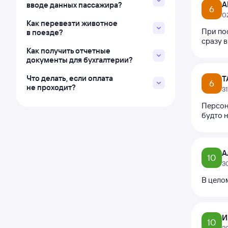
А
вводе данных пассажира?
6
0
Как перевезти животное
При по
в поезде?
сразу в
Как получить отчетные
документы для бухгалтерии?
Что делать, если оплата
Т
6
не проходит?
3
Персона
будто н
А
10
3
В целом
И
10