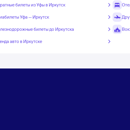
ратные билеты из Уфы в Иркутск
Оте
иабилеты Уфа — Иркутск
Дру
лезнодорожные билеты до Иркутска
Вок
енда авто в Иркутске