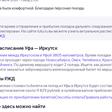
0 июля 2026 • Поезд 270С
а была комфортной. Благодарю персонал поезда.
е время отправления и прибытия поездов дальнего следования 
ректирован. На сайте tutu.ru вы можете узнать актуальное распи
РЖД
асписание Уфа — Иркутск
яние между Иркутском и Уфой 3805 километров
.
Время поездки 
ск проходят через города:
Новосибирск
,
Омск
,
Челябинск
,
Крас
Ачинск
.
По данному маршруту ходит 2 поезда.
Ищете, как доеха
ете заказать и забронировать железнодорожный билет по маршру
ты РЖД
изкая стоимость билета на поезд из Уфы в Иркутск будет состав
артном вагоне около 9 829 рублей, в купейном вагоне приблизит
кция по приобретению билетов
Способы оплаты
Правила работ
 здесь можно найти