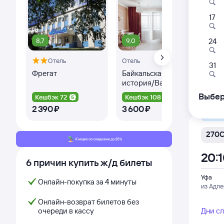
17
205
19:4
8,7
9,0
8,
24
Отель
Отель
Оте
Уфа
31
из Ана
Фрегат
Байкальская
Оте
история/Baikal
Story
Дни с
Выбер
Кешбэк 72
Кешбэк 108
Ке
2 ⁠390 ⁠₽
3 ⁠600 ⁠₽
4 ⁠1
Самый
270
20:
6 причин купить ж/д билеты
Уфа
Онлайн-покупка за 4 минуты
из Адл
Онлайн-возврат билетов без
очереди в кассу
Дни с