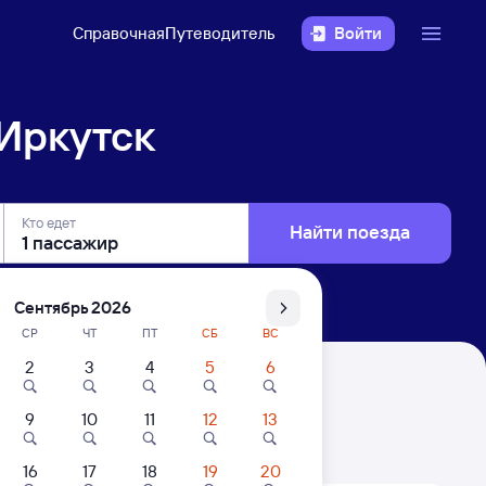
Справочная
Путеводитель
Войти
Иркутск
Кто едет
Найти поезда
Сентябрь 2026
СР
ЧТ
ПТ
СБ
ВС
2
3
4
5
6
9
10
11
12
13
. Цены за 1 пассажира
16
17
18
19
20