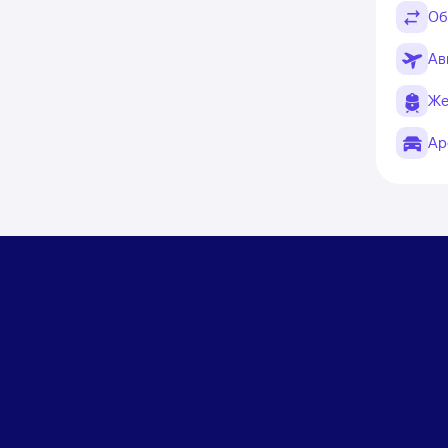
Об
Ав
Же
Ар