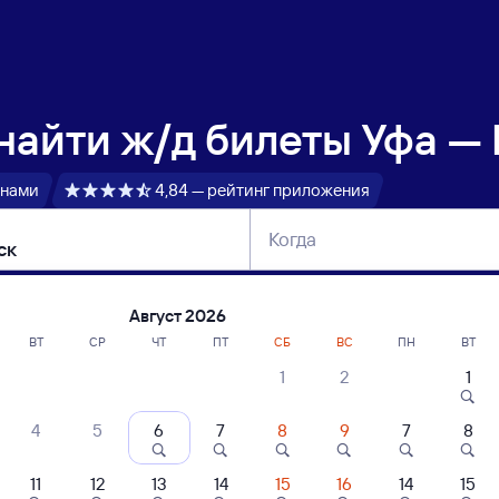
 найти
ж/д билеты Уфа — 
 нами
4,84 — рейтинг приложения
Когда
тербург
Москва
Сегодня
Завтра
Август 2026
ВТ
СР
ЧТ
ПТ
СБ
ВС
ПН
ВТ
1
2
1
сание поездов Уфа — Иркутск
4
5
6
7
8
9
7
8
ние поездов Иркутск — Уфа
дажа билетов на 4 ноября. Отправление и прибытие по местному времени
11
12
13
14
15
16
14
15