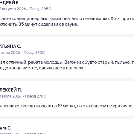
НДРЕЙ Е.
2 августа 2026 • Поезд 205С
садке кондиционер был выключен. Было очень жарко. Хотя при ос
ключить. 35 минут сидели как в сауне.
АТЬЯНА С.
1 июля 2026 • Поезд 270С
л отличный, ребята молодцы. Вагон как будто старый, пыльно, ту
е до конца чистое, одеяло все в волосах...
ЛЕКСЕЙ П.
0 июля 2026 • Поезд 270С
 неплохо, поезд опоздал на 19 минут, но это совсем не критично
нга С.