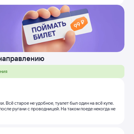
 направлению
ения
и. Всё старое не удобное, туалет был один на всё купе.
осле ругани с проводницей. На таком поеде некогда не