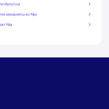
ли Иркутска
гие авиарейсы из Уфы
зал Уфа