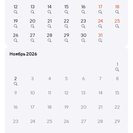
Выберите дату
12
13
14
15
16
17
18
19
20
21
22
23
24
25
047М
Проходящий
7,4
26
27
28
29
30
31
6 ч 16 м в пути
06:10
12:26
Удомля
Санкт-Петербург-Главн.
Ноябрь 2026
из Самары
Санкт-Петербург
1
Дни следования
ближайшие: 7, 9, 11 августа
Маршрут
2
3
4
5
6
7
8
Сидячий
Плацкарт
Купе
от
1 ⁠148 ⁠₽
от
1 ⁠848 ⁠₽
от
2 ⁠107 ⁠₽
9
10
11
12
13
14
15
Выберите дату
16
17
18
19
20
21
22
23
24
25
26
27
28
29
347Й
Проходящий
7,6
6 ч 21 м в пути