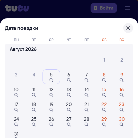
Войти
Дата поездки
Выберите день, чтобы найти
ж/д
билеты Удомля — Санкт-Петербург-
ПН
ВТ
СР
ЧТ
ПТ
СБ
ВС
Главн.
Август 2026
22 года работаем для вас
42 млн путешествуют с на
1
2
Откуда
3
4
5
6
7
8
9
Куда
10
11
12
13
14
15
16
Когда
17
18
19
20
21
22
23
Кто едет
24
25
26
27
28
29
30
Найти поезда
31