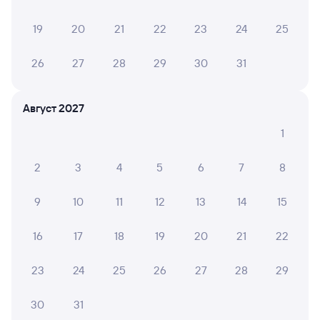
Онлайн-покупка за 4 минуты
19
20
21
22
23
24
25
Онлайн-возврат билетов без очереди в кассу
26
27
28
29
30
31
Выбор любимых мест на схемах вагонов
Подробные ответы на вопросы о поездке или
Август 2027
покупке
1
СМС-сопровождение до посадки в поезд
Оформление без регистрации на сайте
2
3
4
5
6
7
8
9
10
11
12
13
14
15
Частые вопросы
16
17
18
19
20
21
22
Что нужно, чтобы сесть в поезд?
Как поменять билет на другую дату или
23
24
25
26
27
28
29
на другой поезд?
30
31
Как вернуть билет?