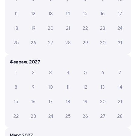
18:52
23:25
Удомля
Санкт-Петербург-Главн.
11
12
13
14
15
16
17
из Костромы-Новой
Санкт-Петербург
18
19
20
21
22
23
24
Дни следования
ближайшие: 6, 7, 8 августа
Маршрут
25
26
27
28
29
30
31
Купе
от
2 ⁠118 ⁠₽
Выберите дату
Февраль 2027
1
2
3
4
5
6
7
Найдём билет на поезд за вас
8
9
10
11
12
13
14
Даже если сейчас нет мест
15
16
17
18
19
20
21
Искать билеты
22
23
24
25
26
27
28
Отели в Санкт-Петербурге
Все
Путешественникам нравятся эти варианты
Март 2027