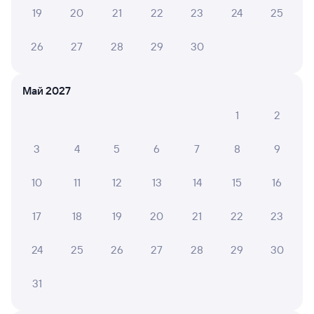
ЕЛЕНА Р.
19
20
21
22
23
24
25
10
04 августа 2026 • Поезд 010Н
26
27
28
29
30
Очень хороший 3 вагон. Персонал вежливый. В
туалете чисто. Нам понравился.
Май 2027
ЮЛИЯ Л.
1
2
10
04 августа 2026 • Поезд 002Э «Россия»
3
4
5
6
7
8
9
Очень хороший поезд,даже душ есть!
10
11
12
13
14
15
16
ГАЛИНА Е.
10
17
18
19
20
21
22
23
04 августа 2026 • Поезд 002Э «Россия»
Комфортно и удобно. Спасибо.
24
25
26
27
28
29
30
31
Кристина С.
6
03 августа 2026 • Поезд 010Н