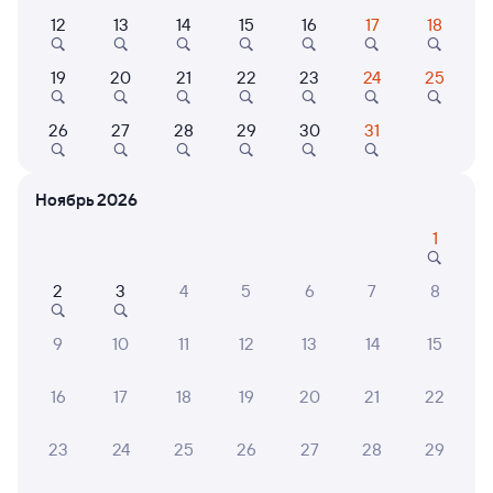
12
13
14
15
16
17
18
Фирменный
070Я
Проходящий
8,9
19
20
21
22
23
24
25
2 д 11 ч 20 м в пути
03:01
17:21
26
27
28
29
30
31
Тюмень
Улан-Удэ Пасс.
из Москвы Ярославской
Улан-Удэ
Ноябрь 2026
в Читу-2
1
Дни следования
ближайшие: 6, 7, 8 августа
Маршрут
2
3
4
5
6
7
8
Плацкарт
Купе
от
9 ⁠292 ⁠₽
от
10 ⁠584 ⁠₽
9
10
11
12
13
14
15
Выберите дату
16
17
18
19
20
21
22
Самый быстрый
010Н
Проходящий
6,3
23
24
25
26
27
28
29
2 д 6 ч 26 м в пути
07:30
16:56