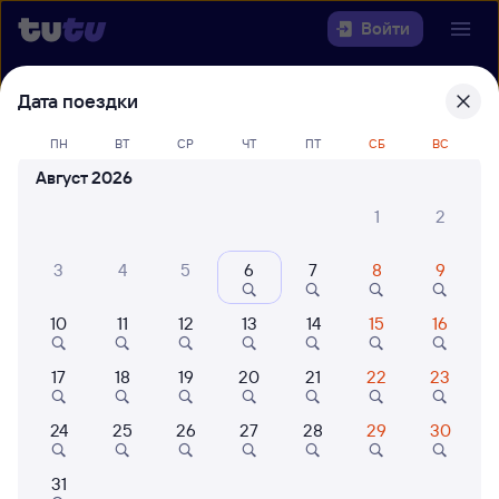
Войти
Дата поездки
Выберите день, чтобы найти
ж/д
билеты Тюмень — Улан-Удэ Пасс.
ПН
ВТ
СР
ЧТ
ПТ
СБ
ВС
Август 2026
22 года работаем для вас
42 млн путешествуют с на
Откуда
1
2
Куда
3
4
5
6
7
8
9
10
11
12
13
14
15
16
Когда
17
18
19
20
21
22
23
Кто едет
24
25
26
27
28
29
30
Найти поезда
31