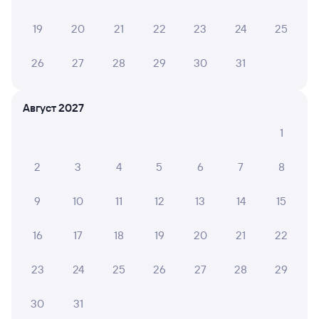
Выбор любимых мест на схемах вагонов
19
20
21
22
23
24
25
Подробные ответы на вопросы о поездке или
покупке
26
27
28
29
30
31
СМС-сопровождение до посадки в поезд
Август 2027
Оформление без регистрации на сайте
1
2
3
4
5
6
7
8
Частые вопросы
Что нужно, чтобы сесть в поезд?
9
10
11
12
13
14
15
Как поменять билет на другую дату или
на другой поезд?
16
17
18
19
20
21
22
Как вернуть билет?
23
24
25
26
27
28
29
Что делать, если ошибся при вводе данных
пассажира?
30
31