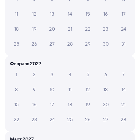
17:37
06:01
11
12
13
14
15
16
17
Тюмень
Улан-Удэ Пасс.
из Москвы Ярославской
Улан-Удэ
в Владивосток (ж/д вокзал)
18
19
20
21
22
23
24
Дни следования
ближайшие: 6, 7, 8 августа
Маршрут
25
26
27
28
29
30
31
Плацкарт
Купе
от
9 ⁠292 ⁠₽
от
10 ⁠584 ⁠₽
Февраль 2027
Выберите дату
1
2
3
4
5
6
7
8
9
10
11
12
13
14
Найдём билет на поезд за вас
Даже если сейчас нет мест
15
16
17
18
19
20
21
Искать билеты
22
23
24
25
26
27
28
Отели в Улан-Удэ
Все
Март 2027