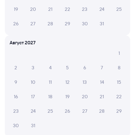
в Верхний Баскунчак выходит 7 907 рублей.
Цена
билета на поезд РЖД Тюмень — Верхний Баскунчак
19
20
21
22
23
24
25
в плацкартном вагоне около 7 907 рублей, в купейном
вагоне приблизительно 8 369 рублей.
26
27
28
29
30
31
Инструкция по приобретению билетов
Способы оплаты
Правила работы сервиса
Август 2027
А ещё здесь можно найти
1
Обратные билеты из Тюмени в Верхний
Баскунчак
2
3
4
5
6
7
8
Отели
9
10
11
12
13
14
15
Другие авиарейсы из Тюмени
16
17
18
19
20
21
22
Билеты на поезд в Верхний Баскунчак
23
24
25
26
27
28
29
Вокзал Тюмень
30
31