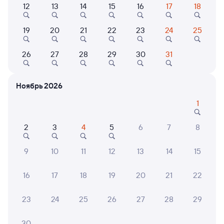
12
13
14
15
16
17
18
Самый быстрый
19
20
21
22
23
24
25
147Е
Проходящий
7,7
1 д 19 ч 50 м в пути
21:20
16:10
26
27
28
29
30
31
Тюмень
Верхний Баскунчак
из Нижневартовска-1
в Астрахань
Ноябрь 2026
Дни следования
ближайшие: 8, 9, 10 августа
Маршрут
1
Плацкарт
Купе
2
3
4
5
6
7
8
от
8 ⁠254 ⁠₽
от
8 ⁠369 ⁠₽
9
10
11
12
13
14
15
Выберите дату
16
17
18
19
20
21
22
Найдём билет на поезд за вас
Даже если сейчас нет мест
23
24
25
26
27
28
29
30
Искать билеты