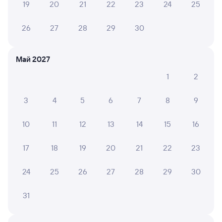
19
20
21
22
23
24
25
Оформление без регистрации на сайте
26
27
28
29
30
Частые вопросы
Май 2027
Что нужно, чтобы сесть в поезд?
1
2
Как поменять билет на другую дату или
на другой поезд?
3
4
5
6
7
8
9
Как вернуть билет?
10
11
12
13
14
15
16
Что делать, если ошибся при вводе данных
пассажира?
17
18
19
20
21
22
23
Как перевезти животное в поезде?
24
25
26
27
28
29
30
Как получить отчетные документы для
бухгалтерии?
31
Что делать, если оплата не проходит?