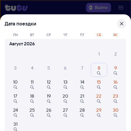
Войти
Дата поездки
Выберите день, чтобы найти
ж/д
билеты Тюмень — Верхний
ПН
ВТ
СР
ЧТ
ПТ
СБ
ВС
Баскунчак
Август 2026
1
2
Откуда
3
4
5
6
7
8
9
Куда
10
11
12
13
14
15
16
Когда
17
18
19
20
21
22
23
Кто едет
24
25
26
27
28
29
30
Найти поезда
31