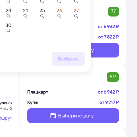
23
24
25
26
27
7,7
30
Плацкарт
от
6 ⁠942 ⁠₽
Купе
от
7 ⁠822 ⁠₽
удинск
Показать
э Пасс.
ещё 6
Выберите дату
а со
вариантов
ршрут
мым
Выбрать
о
8,9
Плацкарт
от
6 ⁠942 ⁠₽
Купе
от
9 ⁠717 ⁠₽
удинск
 Читу-2
Выберите дату
ршрут