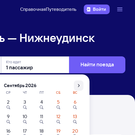
Справочная
Путеводитель
Войти
ь — Нижнеудинск
Кто едет
Найти поезда
Сентябрь 2026
СР
ЧТ
ПТ
СБ
ВС
2
3
4
5
6
9
10
11
12
13
. Цены за 1 пассажира
16
17
18
19
20