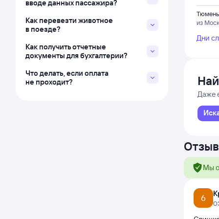
вводе данных пассажира?
Тюмень
Как перевезти животное
из Мос
в поезде?
Дни с
Как получить отчетные
документы для бухгалтерии?
Что делать, если оплата
Най
не проходит?
Даже 
Иск
Отзыв
Мы о
К
6
0