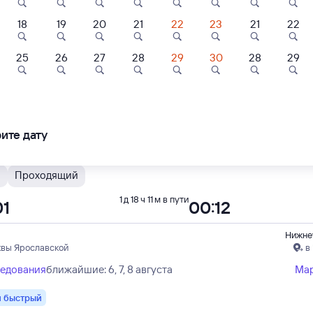
18
19
20
21
22
23
21
22
И
Проходящий
1 д 14 ч 38 м в пути
25
20:03
25
26
27
28
29
30
28
29
6
6,2
Нижне
ль
Отель
Квартира
квы Казанской
в Улан-Уд
ль Люкс
Октябрьская
Уютная квартир
ледования
ближайшие: 6, 8, 10 августа
Ма
всем необходи
ите дату
для комфортног
500 ⁠₽
1 ⁠530 ⁠₽
3 ⁠200 ⁠₽
енный
проживания
Я
Проходящий
1 д 18 ч 11 м в пути
01
00:12
Нижне
квы Ярославской
в
ледования
ближайшие: 6, 7, 8 августа
Ма
 быстрый