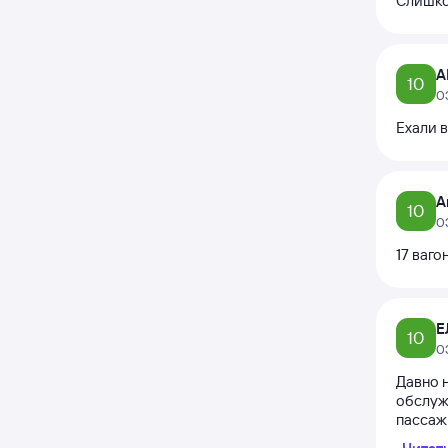
Слишком
А
10
0
Ехали в
А
10
0
17 ваго
Е
10
0
Давно н
обслужи
пассажи