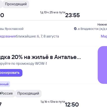
Н
Проходящий
1 д 13 ч 25 м в пути
30
23:55
Нижне
квы Ярославской
в Владивосток (ж/д 
ледования
ближайшие: 6, 7, 8 августа
Ма
дка 20% на жильё в Анталье
аламане
ируйте по промокоду WOW-1
ронировать
енный
Э
Россия
Проходящий
1 д 16 ч 13 м в пути
7
12:50