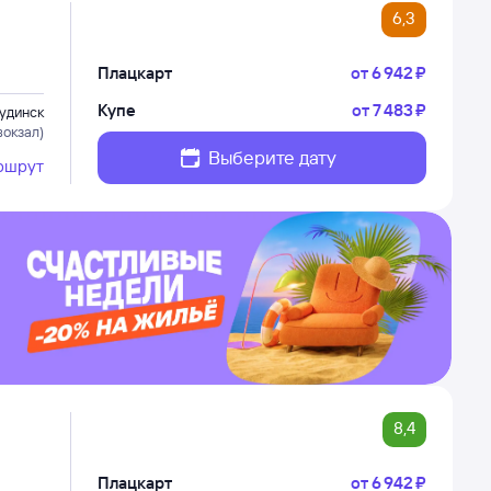
6,3
Плацкарт
от
6 ⁠942 ⁠₽
Купе
от
7 ⁠483 ⁠₽
удинск
вокзал)
Выберите дату
ршрут
8,4
Плацкарт
от
6 ⁠942 ⁠₽