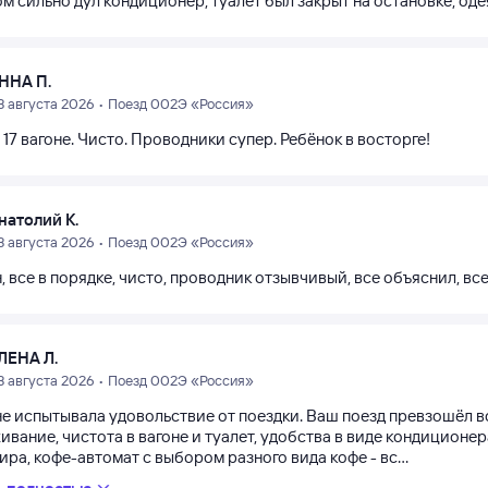
 сильно дул кондиционер, туалет был закрыт на остановке, оде
ННА П.
3 августа 2026 • Поезд 002Э «Россия»
 17 вагоне. Чисто. Проводники супер. Ребёнок в восторге!
натолий К.
3 августа 2026 • Поезд 002Э «Россия»
н, все в порядке, чисто, проводник отзывчивый, все объяснил, в
ЛЕНА Л.
3 августа 2026 • Поезд 002Э «Россия»
е испытывала удовольствие от поездки. Ваш поезд превзошёл вс
вание, чистота в вагоне и туалет, удобства в виде кондиционер
ра, кофе-автомат с выбором разного вида кофе - вс...