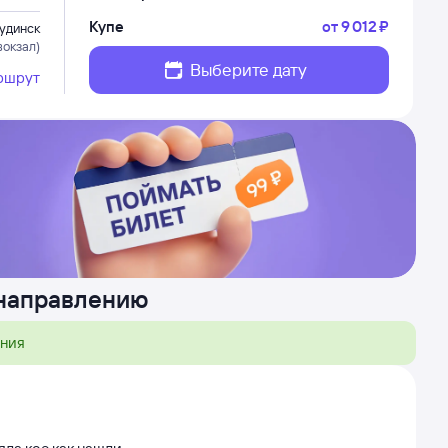
Купе
от
9 ⁠012 ⁠₽
удинск
вокзал)
Выберите дату
ршрут
 направлению
ения