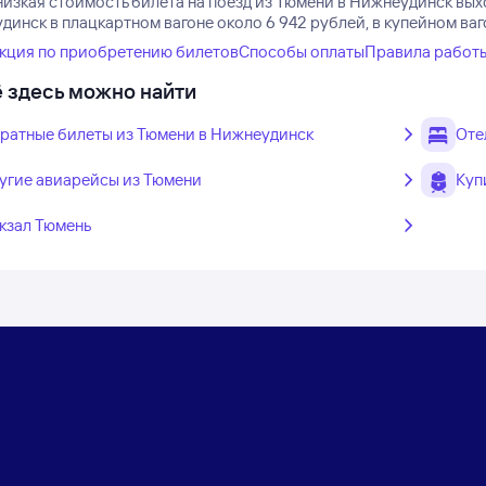
низкая стоимость билета на поезд из Тюмени в Нижнеудинск выхо
инск в плацкартном вагоне около 6 942 рублей, в купейном ваг
кция по приобретению билетов
Способы оплаты
Правила работ
 здесь можно найти
ратные билеты из Тюмени в Нижнеудинск
Оте
угие авиарейсы из Тюмени
Куп
кзал Тюмень