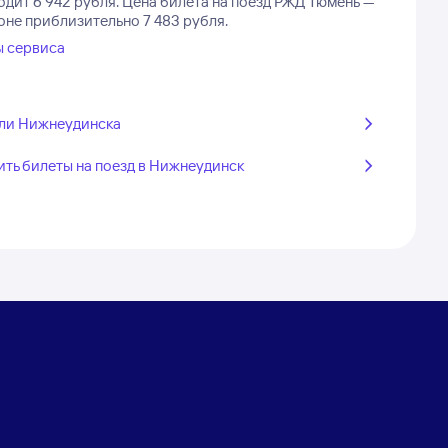
дит 6 942 рубля.
Цена билета на поезд РЖД Тюмень —
оне приблизительно 7 483 рубля.
ы сервиса
ли Нижнеудинска
ить билеты на поезд в Нижнеудинск