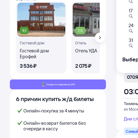
17
082
02:
24
9,1
7,5
9,
Тюмень
31
Гостевой дом
Отель
Оте
из Мос
Гостевой дом
Отель УДА
Оте
Дни с
Ерофей
Выбер
3 ⁠536 ⁠₽
2 ⁠075 ⁠₽
2 ⁠
Фирм
070
03:
6 причин купить ж/д билеты
Тюмень
из Мос
Онлайн-покупка за 4 минуты
Дни с
Онлайн-возврат билетов без
очереди в кассу
Самый