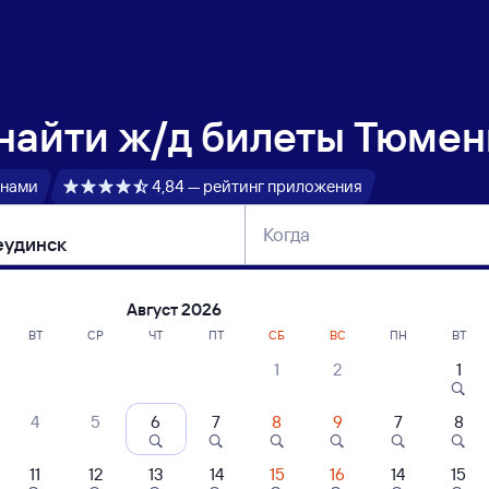
 найти
ж/д билеты Тюмен
 нами
4,84 — рейтинг приложения
Когда
тербург
Москва
Сегодня
Завтра
Август 2026
ВТ
СР
ЧТ
ПТ
СБ
ВС
ПН
ВТ
1
2
1
сание поездов Тюмень — Нижнеудинск
4
5
6
7
8
9
7
8
ние поездов Нижнеудинск — Тюмень
дажа билетов на 3 ноября. Отправление и прибытие по местному времени
11
12
13
14
15
16
14
15