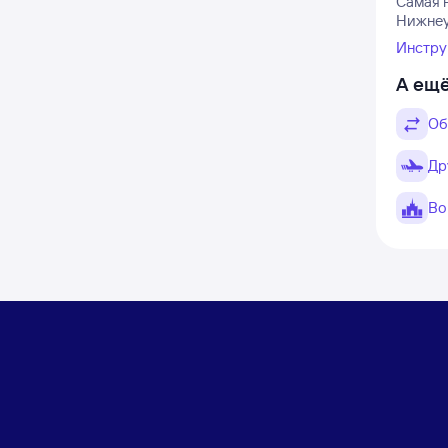
Самая 
Нижнеуд
Инстру
А ещё
Об
Др
Во