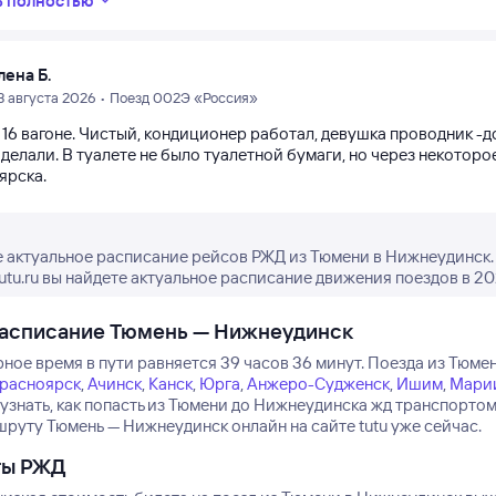
ь полностью
лена Б.
3 августа 2026 • Поезд 002Э «Россия»
 16 вагоне. Чистый, кондиционер работал, девушка проводник -д
делали. В туалете не было туалетной бумаги, но через некотор
ярска.
 актуальное расписание рейсов РЖД из Тюмени в Нижнеудинск.
tutu.ru вы найдете актуальное расписание движения поездов в 20
расписание Тюмень — Нижнеудинск
ное время в пути равняется 39 часов 36 минут.
Поезда из Тюмен
расноярск
,
Ачинск
,
Канск
,
Юрга
,
Анжеро-Судженск
,
Ишим
,
Мари
 узнать, как попасть из Тюмени до Нижнеудинска жд транспорто
шруту Тюмень — Нижнеудинск онлайн на сайте tutu уже сейчас.
ты РЖД