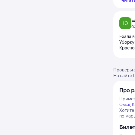
Читат
Е
10
0
Ехала в
Уборку 
Красно
Проверьте
На сайте 
Про 
Пример
Омск
,
К
Хотите
по мар
Биле