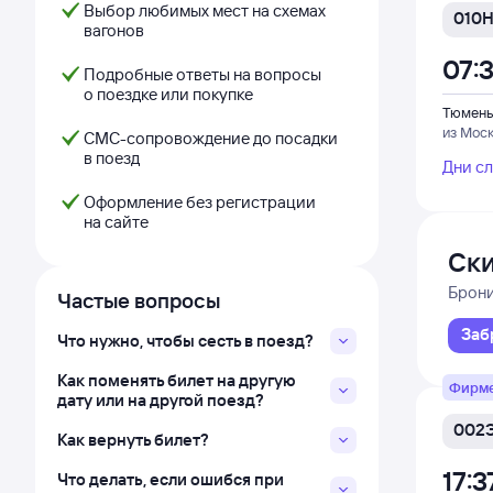
Выбор любимых мест на схемах
010
вагонов
07:
Подробные ответы на вопросы
о поездке или покупке
Тюмень
из Мос
СМС-сопровождение до посадки
в поезд
Дни с
Оформление без регистрации
на сайте
Ски
и Д
Брон
Частые вопросы
Заб
Что нужно, чтобы сесть в поезд?
Как поменять билет на другую
Фирм
дату или на другой поезд?
002
Как вернуть билет?
17:3
Что делать, если ошибся при