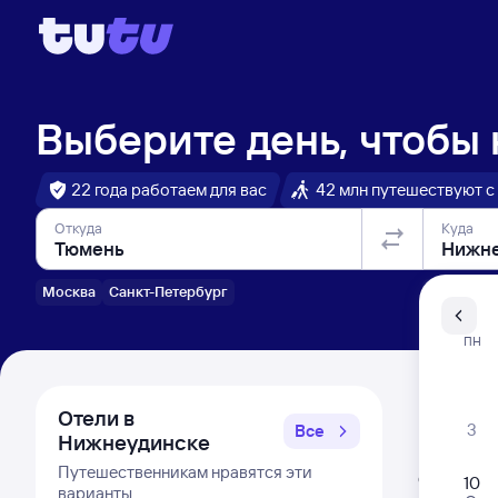
Выберите день, чтобы
22 года работаем для вас
42 млн путешествуют с
Откуда
Куда
Москва
Санкт-Петербург
Санкт-Пе
ПН
Распи
Отели в
3
Все
Нижнеудинске
Расписа
Путешественникам нравятся эти
Открыта про
10
варианты